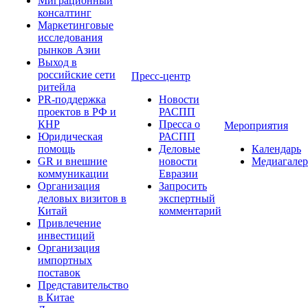
Миграционный
консалтинг
Маркетинговые
исследования
рынков Азии
Выход в
российские сети
Пресс-центр
ритейла
PR-поддержка
Новости
проектов в РФ и
РАСПП
КНР
Пресса о
Мероприятия
Юридическая
РАСПП
помощь
Деловые
Календарь
GR и внешние
новости
Медиагалер
коммуникации
Евразии
Организация
Запросить
деловых визитов в
экспертный
Китай
комментарий
Привлечение
инвестиций
Организация
импортных
поставок
Представительство
в Китае