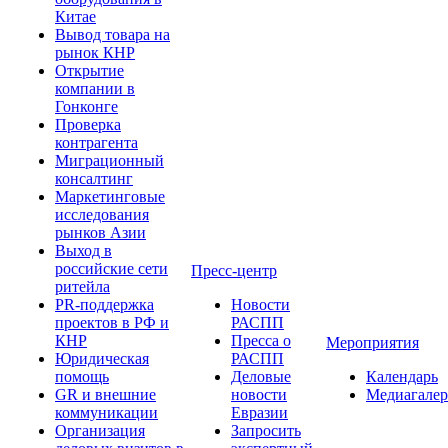
Китае
Вывод товара на
рынок КНР
Открытие
компании в
Гонконге
Проверка
контрагента
Миграционный
консалтинг
Маркетинговые
исследования
рынков Азии
Выход в
российские сети
Пресс-центр
ритейла
PR-поддержка
Новости
проектов в РФ и
РАСПП
КНР
Пресса о
Мероприятия
Юридическая
РАСПП
помощь
Деловые
Календарь
GR и внешние
новости
Медиагалер
коммуникации
Евразии
Организация
Запросить