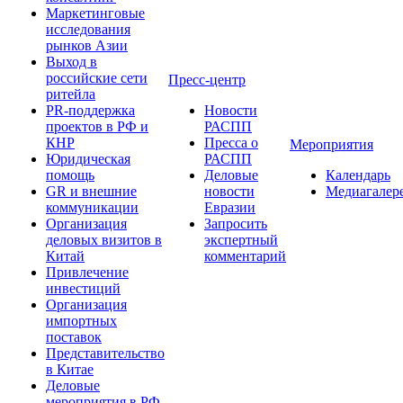
Маркетинговые
исследования
рынков Азии
Выход в
российские сети
Пресс-центр
ритейла
PR-поддержка
Новости
проектов в РФ и
РАСПП
КНР
Пресса о
Мероприятия
Юридическая
РАСПП
помощь
Деловые
Календарь
GR и внешние
новости
Медиагалер
коммуникации
Евразии
Организация
Запросить
деловых визитов в
экспертный
Китай
комментарий
Привлечение
инвестиций
Организация
импортных
поставок
Представительство
в Китае
Деловые
мероприятия в РФ