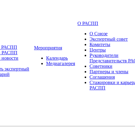
О РАСПП
О Союзе
Экспертный совет
Комитеты
и РАСПП
Мероприятия
Центры
о РАСПП
Руководители
 новости
Календарь
Представительств Р
Медиагалерея
Советники
ть экспертный
Партнеры и члены
арий
Соглашения
Стажировки и карьер
РАСПП