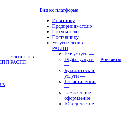
Бизнес платформа
Инвестору
Предпринимателю
Покупателю
Поставщику
Услуги членов
РАСПП
Все услуги
—
Членство в
Digital-услуги
Контакты
АСПП
РАСПП
—
Бухгалтерские
услуги
—
Логистические
а в
—
Таможенное
оформление
—
Юридические