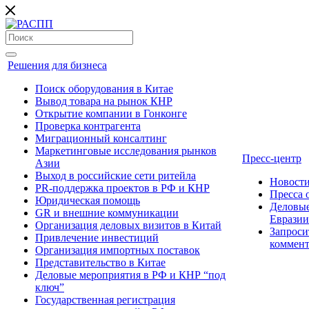
Решения для бизнеса
Поиск оборудования в Китае
Вывод товара на рынок КНР
Открытие компании в Гонконге
Проверка контрагента
Миграционный консалтинг
Маркетинговые исследования рынков
Пресс-центр
Азии
Выход в российские сети ритейла
Новост
PR-поддержка проектов в РФ и КНР
Пресса
Юридическая помощь
Деловые
GR и внешние коммуникации
Евразии
Организация деловых визитов в Китай
Запроси
Привлечение инвестиций
коммен
Организация импортных поставок
Представительство в Китае
Деловые мероприятия в РФ и КНР “под
ключ”
Государственная регистрация