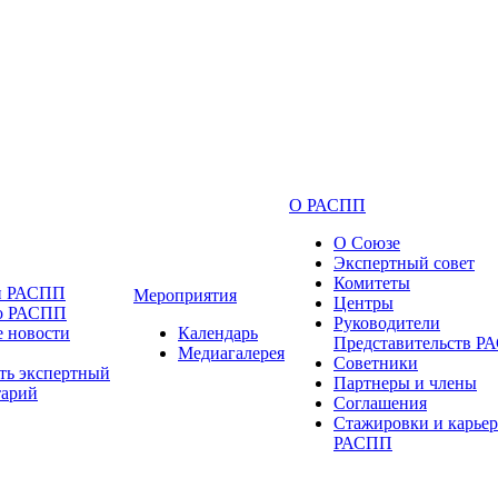
О РАСПП
О Союзе
Экспертный совет
Комитеты
и РАСПП
Мероприятия
Центры
 о РАСПП
Руководители
 новости
Календарь
Представительств 
Медиагалерея
Советники
ть экспертный
Партнеры и члены
тарий
Соглашения
Стажировки и карьер
РАСПП