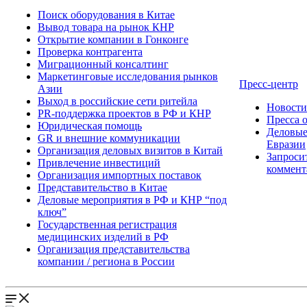
Поиск оборудования в Китае
Вывод товара на рынок КНР
Открытие компании в Гонконге
Проверка контрагента
Миграционный консалтинг
Маркетинговые исследования рынков
Пресс-центр
Азии
Выход в российские сети ритейла
Новост
PR-поддержка проектов в РФ и КНР
Пресса 
Юридическая помощь
Деловые
GR и внешние коммуникации
Евразии
Организация деловых визитов в Китай
Запроси
Привлечение инвестиций
коммент
Организация импортных поставок
Представительство в Китае
Деловые мероприятия в РФ и КНР “под
ключ”
Государственная регистрация
медицинских изделий в РФ
Организация представительства
компании / региона в России