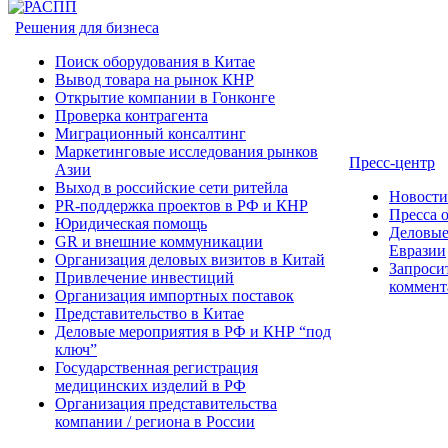
Решения для бизнеса
Поиск оборудования в Китае
Вывод товара на рынок КНР
Открытие компании в Гонконге
Проверка контрагента
Миграционный консалтинг
Маркетинговые исследования рынков
Пресс-центр
Азии
Выход в российские сети ритейла
Новост
PR-поддержка проектов в РФ и КНР
Пресса 
Юридическая помощь
Деловые
GR и внешние коммуникации
Евразии
Организация деловых визитов в Китай
Запроси
Привлечение инвестиций
коммент
Организация импортных поставок
Представительство в Китае
Деловые мероприятия в РФ и КНР “под
ключ”
Государственная регистрация
медицинских изделий в РФ
Организация представительства
компании / региона в России