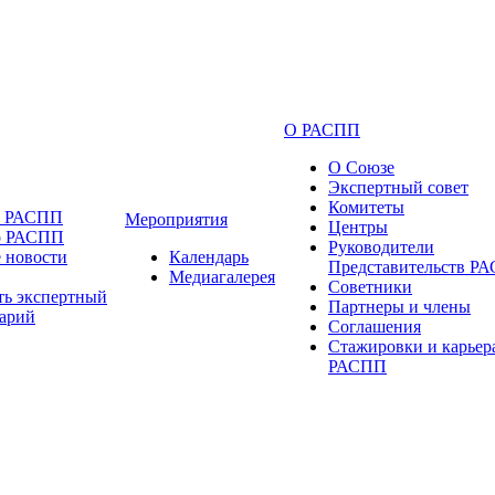
О РАСПП
О Союзе
Экспертный совет
Комитеты
и РАСПП
Мероприятия
Центры
о РАСПП
Руководители
 новости
Календарь
Представительств Р
Медиагалерея
Советники
ть экспертный
Партнеры и члены
арий
Соглашения
Стажировки и карьер
РАСПП