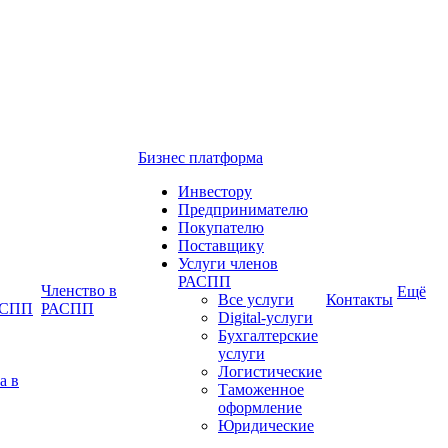
Бизнес платформа
Инвестору
Предпринимателю
Покупателю
Поставщику
Услуги членов
РАСПП
Членство в
Ещё
Все услуги
Контакты
РАСПП
РАСПП
Digital-услуги
Бухгалтерские
услуги
Логистические
а в
Таможенное
оформление
Юридические