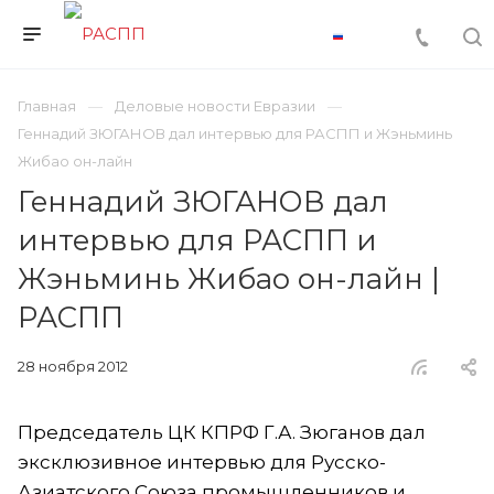
Главная
Деловые новости Евразии
Геннадий ЗЮГАНОВ дал интервью для РАСПП и Жэньминь
Жибао он-лайн
Геннадий ЗЮГАНОВ дал
интервью для РАСПП и
Жэньминь Жибао он-лайн |
РАСПП
28 ноября 2012
Председатель ЦК КПРФ Г.А. Зюганов дал
эксклюзивное интервью для Русско-
Азиатского Союза промышленников и