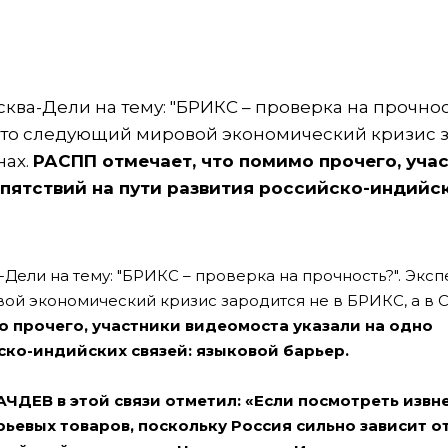
ква-Дели на тему: "БРИКС – проверка на прочност
, что следующий мировой экономический кризис 
нах.
РАСПП отмечает, что помимо прочего, уча
епятствий на пути развития российско-индийс
Дели на тему: "БРИКС – проверка на прочность?". Эксп
ой экономический кризис зародится не в БРИКС, а в 
о прочего, участники видеомоста указали на одно
ско-индийских связей: языковой барьер.
АЧДЕВ в этой связи отметил: «Если посмотреть извн
рьевых товаров, поскольку Россия сильно зависит о