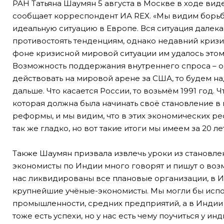
РАН Татьяна Шаумян 5 августа в Москве в ходе вид
сообщает корреспондент ИА REX. «Мы видим борьбу
идеальную ситуацию в Европе. Вся ситуация далека
противостоять тенденциям, однако недавний кризис
фоне кризисной мировой ситуации им удалось этому
Возможность поддержания внутреннего спроса – о
действовать на мировой арене за США, то будем над
дальше. Что касается России, то возьмём 1991 год. 
которая должна была начинать своё становление в 
реформы, и мы видим, что в этих экономических ре
так же гладко, но вот такие итоги мы имеем за 20 ле
Также Шаумян призвала извлечь уроки из становлен
экономисты по Индии много говорят и пишут о воз
нас ликвидированы все плановые организации, в Ин
крупнейшие учёные-экономисты. Мы могли бы испол
промышленности, средних предприятий, а в Индии э
тоже есть успехи, но у нас есть чему поучиться у 