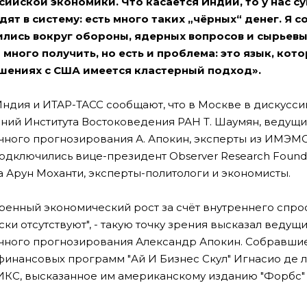
ссийской экономики. Что касается Индии, то у нас с
ят в систему: есть много таких „чёрных“ денег. Я с
оились вокруг обороны, ядерных вопросов и сырьевы
много получить, но есть и проблема: это язык, кот
ошениях с США имеется кластерный подход».
ндия и ИТАР-ТАСС сообщают, что в Москве в дискусси
ний Института Востоковедения РАН Т. Шаумян, ведущи
чного прогнозирования А. Апокин, эксперты из ИМЭМ
подключились вице-президент Observer Research Founda
 Арун Моханти, эксперты-политологи и экономисты.
енный экономический рост за счёт внутреннего спрос
ки отсутствуют", - такую точку зрения высказал ведущ
очного прогнозирования Александр Апокин. Собравши
нансовых программ "Ай И Бизнес Скул" Игнасио де л
РИКС, высказанное им американскому изданию "Форбс"