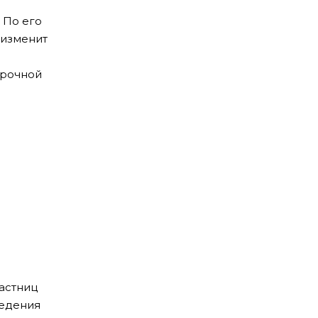
 По его
 изменит
срочной
астниц
ведения