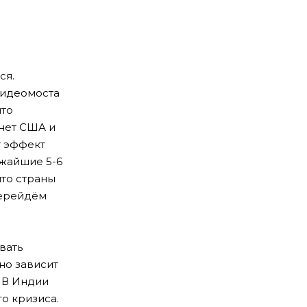
ся.
видеомоста
что
онет США и
т эффект
ижайшие 5-6
что страны
перейдём
вать
но зависит
 В Индии
о кризиса.