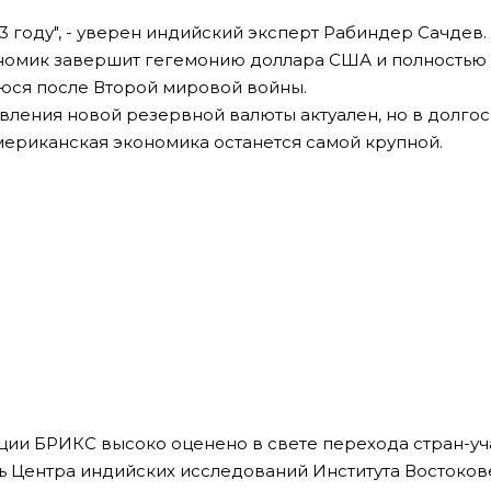
 году", - уверен индийский эксперт Рабиндер Сачдев.
ономик завершит гегемонию доллара США и полностью
юся после Второй мировой войны.
явления новой резервной валюты актуален, но в долго
американская экономика останется самой крупной.
ции БРИКС высоко оценено в свете перехода стран-уч
ль Центра индийских исследований Института Востоко