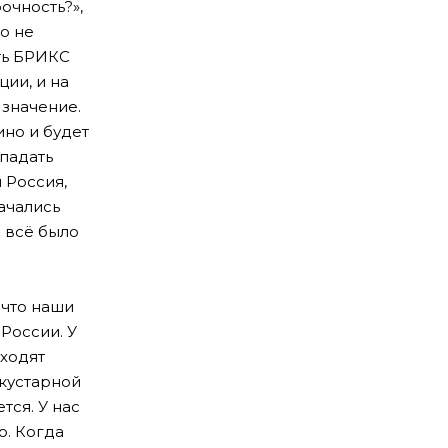
очность?»,
о не
сть БРИКС
ии, и на
 значение.
но и будет
 падать
 Россия,
ачались
е всё было
 что наши
России. У
входят
 кустарной
тся. У нас
о. Когда