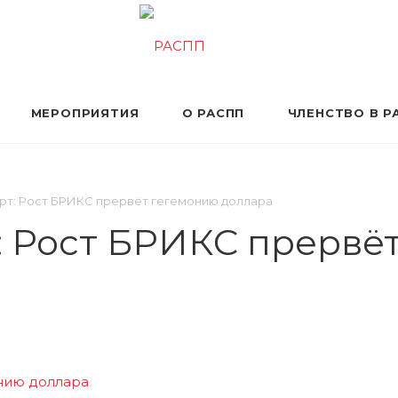
МЕРОПРИЯТИЯ
О РАСПП
ЧЛЕНСТВО В Р
рт: Рост БРИКС прервёт гегемонию доллара
: Рост БРИКС прервё