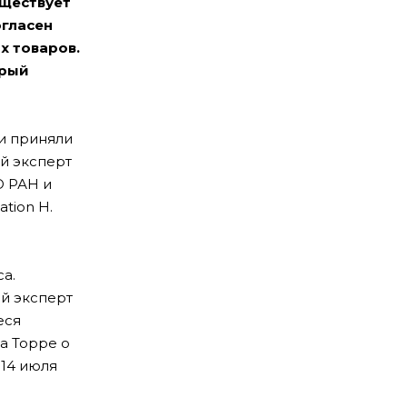
уществует
огласен
х товаров.
орый
и приняли
й эксперт
О РАН и
tion Н.
а.
ий эксперт
еся
а Торре о
 14 июля