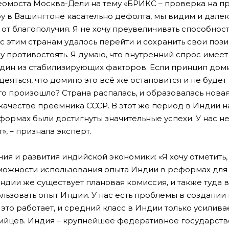
еомоста Москва-Дели на тему «БРИКС – проверка на пр
 в Вашингтоне касательно дефолта, мы видим и далек
 от благополучия. Я не хочу преувеличивать способно
 этим странам удалось перейти и сохранить свои позиц
 противостоять. Я думаю, что внутренний спрос имеет
дин из стабилизирующих факторов. Если принцип доми
еяться, что домино это всё же остановится и не будет
Что произошло? Страна распалась, и образовалась новая
качестве преемника СССР. В этот же период в Индии н
формах были достигнуты значительные успехи. У нас н
т», – признала эксперт.
ия и развития индийской экономики: «Я хочу отметить,
можности использования опыта Индии в реформах для 
дии же существует плановая комиссия, и также туда 
ьзовать опыт Индии. У нас есть проблемы в создании
то работает, и средний класс в Индии только усиливае
индийцев. Индия – крупнейшее федеративное государств