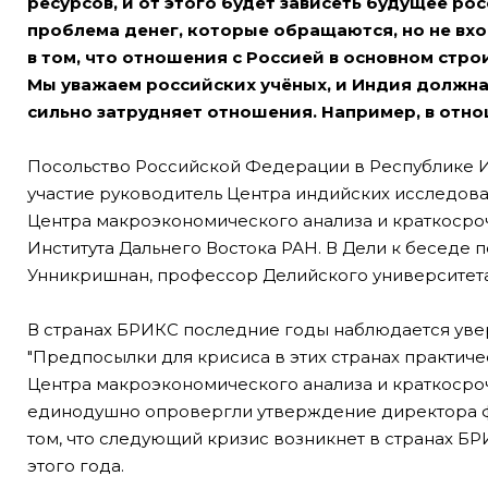
ресурсов, и от этого будет зависеть будущее ро
проблема денег, которые обращаются, но не вход
в том, что отношения с Россией в основном стр
Мы уважаем российских учёных, и Индия должна 
сильно затрудняет отношения. Например, в отн
Посольство Российской Федерации в Республике И
участие руководитель Центра индийских исследова
Центра макроэкономического анализа и краткосро
Института Дальнего Востока РАН. В Дели к беседе 
Унникришнан, профессор Делийского университета
В странах БРИКС последние годы наблюдается увер
"Предпосылки для крисиса в этих странах практичес
Центра макроэкономического анализа и краткоср
единодушно опровергли утверждение директора фи
том, что следующий кризис возникнет в странах Б
этого года.