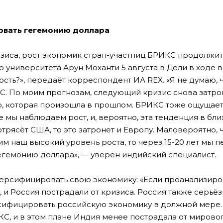
рвать гегемонию доллара
зиса, рост экономик стран-участниц БРИКС продолжит
 университета Арун Моханти 5 августа в Дели в ходе 
ть?», передаёт корреспондент ИА REX. «Я не думаю, 
С. По моим прогнозам, следующий кризис снова затр
ю, которая произошла в прошлом. БРИКС тоже ощущае
е мы наблюдаем рост, и, вероятно, эта тенденция в бл
трясёт США, то это затронет и Европу. Маловероятно, 
м наш высокий уровень роста, то через 15-20 лет мы 
егемонию доллара», — уверен индийский специалист.
иверсифицировать свою экономику: «Если проанализиро
, и Россия пострадали от кризиса. Россия также серьёз
рсифицировать российскую экономику в должной мере.
С, и в этом плане Индия менее пострадала от мировог