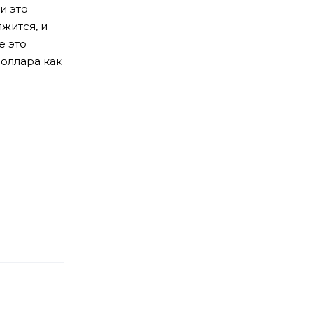
и это
жится, и
е это
доллара как