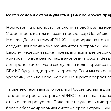
Рост экономик стран-участниц БРИКс может пре
Несмотря на опасность появления новой волны кри
Уверенность в этом выразил профессор Делийского
Москва-Дели на тему «БРИКС — проверка на прочнос
следующая волна кризиса начнётся в странах БРИК
Европу. Рецессия может превратиться в депресси
кризиса. Но всё равно наша экономика росла. Везд
лет продолжится. Если следующая волна кризиса по
БРИКС будут подвержены кризису. Если мы сохрани
уровень „Большой восьмёрки“. Наш рост прервёт г
Также эксперт заявил о том, что Россия должна д
тенденции роста в странах БРИКС, то и наша страна
от сырьевых ресурсов. Пока ещё не удалось диве
более сбалансированная система среди стран БРИК