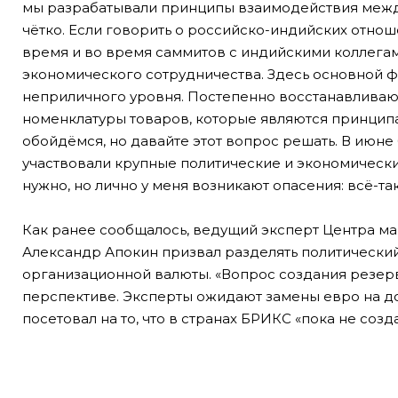
мы разрабатывали принципы взаимодействия межд
чётко. Если говорить о российско-индийских отнош
время и во время саммитов с индийскими коллега
экономического сотрудничества. Здесь основной фа
неприличного уровня. Постепенно восстанавливаютс
номенклатуры товаров, которые являются принципа
обойдёмся, но давайте этот вопрос решать. В июне
участвовали крупные политические и экономически
нужно, но лично у меня возникают опасения: всё-та
Как ранее сообщалось, ведущий эксперт Центра м
Александр Апокин призвал разделять политически
организационной валюты. «Вопрос создания резер
перспективе. Эксперты ожидают замены евро на дол
посетовал на то, что в странах БРИКС «пока не соз