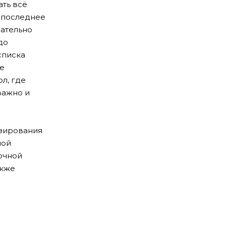
ть всё
а последнее
сательно
до
списка
не
л, где
важно и
озирования
ной
очной
акже