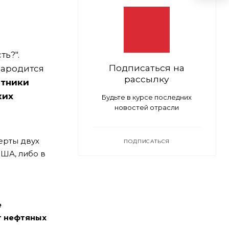
ь?".
Подписаться на
зародится
рассылку
стники
ких
Будьте в курсе последних
новостей отрасли
ерты двух
ПОДПИСАТЬСЯ
США, либо в
е
т нефтяных