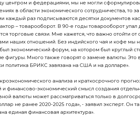
у центром и федерациями, мы не могли сформулирова
ениях в области экономического сотрудничества, то з
ми каждый раз подписываются десятки документов ка
ктор – товарооборот. В 90-е годы товарооборот упал 
я торговые связи. Мне кажется, что важно отойти от 
ми наших отношений. Без индийского чая и кофе мы 
 был экономический форум, на котором был круглый сто
е фигуры. Много также говорят о замене валюты. Это 
ки политика БРИКС завязана на США и на долларе».
акроэкономического анализа и краткосрочного прогн
й и финансово-экономический смысл создания отдель
вной валюты может рассматриваться только в долгоср
лар не ранее 2020-2025 года», - заявил эксперт. Он т
дана единая финансовая архитектура».