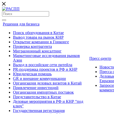
Решения для бизнеса
Поиск оборудования в Китае
Вывод товара на рынок КНР
Открытие компании в Гонконге
Проверка контрагента
Миграционный консалтинг
Маркетинговые исследования рынков
Пресс-центр
Азии
Выход в российские сети ритейла
Новост
PR-поддержка проектов в РФ и КНР
Пресса
Юридическая помощь
Деловые
GR и внешние коммуникации
Евразии
Организация деловых визитов в Китай
Запроси
Привлечение инвестиций
коммен
Организация импортных поставок
Представительство в Китае
Деловые мероприятия в РФ и КНР “под
ключ”
Государственная регистрация