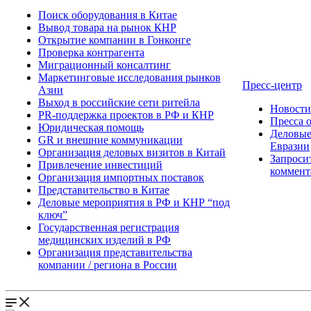
Поиск оборудования в Китае
Вывод товара на рынок КНР
Открытие компании в Гонконге
Проверка контрагента
Миграционный консалтинг
Маркетинговые исследования рынков
Пресс-центр
Азии
Выход в российские сети ритейла
Новост
PR-поддержка проектов в РФ и КНР
Пресса 
Юридическая помощь
Деловые
GR и внешние коммуникации
Евразии
Организация деловых визитов в Китай
Запроси
Привлечение инвестиций
коммент
Организация импортных поставок
Представительство в Китае
Деловые мероприятия в РФ и КНР “под
ключ”
Государственная регистрация
медицинских изделий в РФ
Организация представительства
компании / региона в России