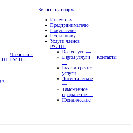
Бизнес платформа
Инвестору
Предпринимателю
Покупателю
Поставщику
Услуги членов
РАСПП
Все услуги
—
Членство в
Digital-услуги
Контакты
АСПП
РАСПП
—
Бухгалтерские
услуги
—
Логистические
а в
—
Таможенное
оформление
—
Юридические