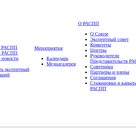
О РАСПП
О Союзе
Экспертный совет
Комитеты
и РАСПП
Мероприятия
Центры
о РАСПП
Руководители
 новости
Календарь
Представительств Р
Медиагалерея
Советники
ть экспертный
Партнеры и члены
арий
Соглашения
Стажировки и карьер
РАСПП