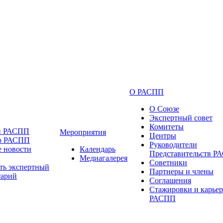
О РАСПП
О Союзе
Экспертный совет
Комитеты
и РАСПП
Мероприятия
Центры
 о РАСПП
Руководители
 новости
Календарь
Представительств 
Медиагалерея
Советники
ть экспертный
Партнеры и члены
тарий
Соглашения
Стажировки и карьер
РАСПП