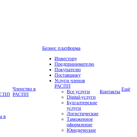
Бизнес платформа
Инвестору
Предпринимателю
Покупателю
Поставщику
Услуги членов
РАСПП
Членство в
Ещё
Все услуги
Контакты
РАСПП
РАСПП
Digital-услуги
Бухгалтерские
услуги
Логистические
а в
Таможенное
оформление
Юридические