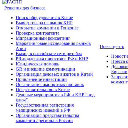
Решения для бизнеса
Поиск оборудования в Китае
Вывод товара на рынок КНР
Открытие компании в Гонконге
Проверка контрагента
Миграционный консалтинг
Маркетинговые исследования рынков
Пресс-центр
Азии
Выход в российские сети ритейла
Новост
PR-поддержка проектов в РФ и КНР
Пресса 
Юридическая помощь
Деловые
GR и внешние коммуникации
Евразии
Организация деловых визитов в Китай
Запроси
Привлечение инвестиций
коммент
Организация импортных поставок
Представительство в Китае
Деловые мероприятия в РФ и КНР “под
ключ”
Государственная регистрация
медицинских изделий в РФ
Организация представительства
компании / региона в России