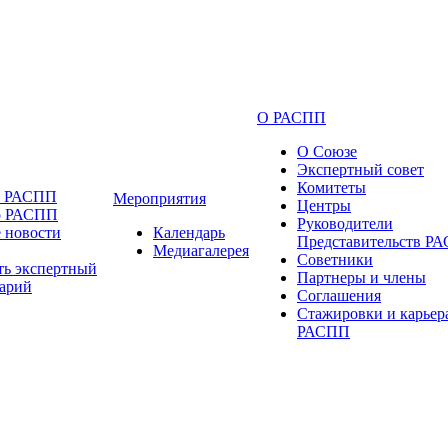
О РАСПП
О Союзе
Экспертный совет
Комитеты
и РАСПП
Мероприятия
Центры
о РАСПП
Руководители
 новости
Календарь
Представительств Р
Медиагалерея
Советники
ть экспертный
Партнеры и члены
арий
Соглашения
Стажировки и карьер
РАСПП