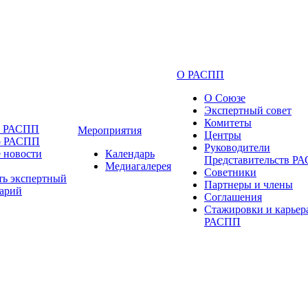
О РАСПП
О Союзе
Экспертный совет
Комитеты
и РАСПП
Мероприятия
Центры
о РАСПП
Руководители
 новости
Календарь
Представительств Р
Медиагалерея
Советники
ть экспертный
Партнеры и члены
арий
Соглашения
Стажировки и карьер
РАСПП