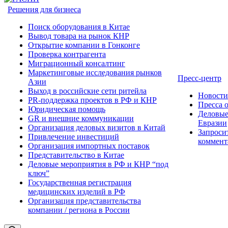
Решения для бизнеса
Поиск оборудования в Китае
Вывод товара на рынок КНР
Открытие компании в Гонконге
Проверка контрагента
Миграционный консалтинг
Маркетинговые исследования рынков
Пресс-центр
Азии
Выход в российские сети ритейла
Новост
PR-поддержка проектов в РФ и КНР
Пресса 
Юридическая помощь
Деловые
GR и внешние коммуникации
Евразии
Организация деловых визитов в Китай
Запроси
Привлечение инвестиций
коммент
Организация импортных поставок
Представительство в Китае
Деловые мероприятия в РФ и КНР “под
ключ”
Государственная регистрация
медицинских изделий в РФ
Организация представительства
компании / региона в России