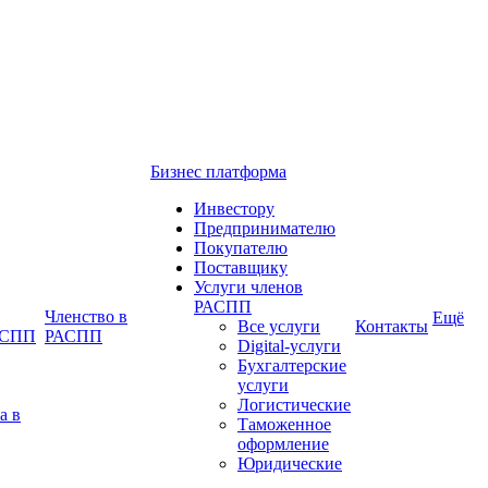
Бизнес платформа
Инвестору
Предпринимателю
Покупателю
Поставщику
Услуги членов
РАСПП
Членство в
Ещё
Все услуги
Контакты
РАСПП
РАСПП
Digital-услуги
Бухгалтерские
услуги
Логистические
а в
Таможенное
оформление
Юридические