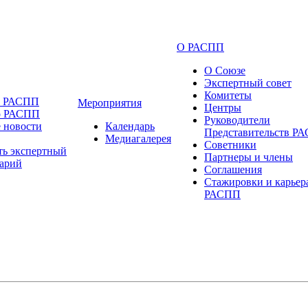
О РАСПП
О Союзе
Экспертный совет
Комитеты
и РАСПП
Мероприятия
Центры
о РАСПП
Руководители
 новости
Календарь
Представительств Р
Медиагалерея
Советники
ть экспертный
Партнеры и члены
арий
Соглашения
Стажировки и карьер
РАСПП