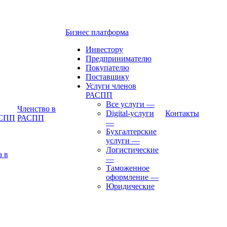
Бизнес платформа
Инвестору
Предпринимателю
Покупателю
Поставщику
Услуги членов
РАСПП
Все услуги
—
Членство в
Digital-услуги
Контакты
АСПП
РАСПП
—
Бухгалтерские
услуги
—
Логистические
а в
—
Таможенное
оформление
—
Юридические