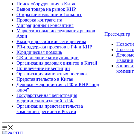
Поиск оборудования в Китае
Вывод товара на рынок КНР
Открытие компании в Гонконге
Проверка контрагента
Миграционный консалтинг
Маркетинговые исследования рынков
Пресс-центр
Азии
Выход в российские сети ритейла
Новост
PR-поддержка проектов в РФ и КНР
Пресса 
Юридическая помощь
Деловые
GR и внешние коммуникации
Евразии
Организация деловых визитов в Китай
Запроси
Привлечение инвестиций
коммент
Организация импортных поставок
Представительство в Китае
Деловые мероприятия в РФ и КНР “под
ключ”
Государственная регистрация
медицинских изделий в РФ
Организация представительства
компании / региона в России