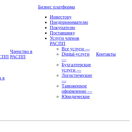
Бизнес платформа
Инвестору
Предпринимателю
Покупателю
Поставщику
Услуги членов
РАСПП
Все услуги
—
Членство в
Digital-услуги
Контакты
АСПП
РАСПП
—
Бухгалтерские
услуги
—
Логистические
а в
—
Таможенное
оформление
—
Юридические