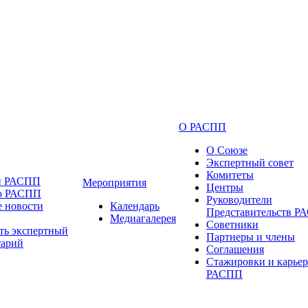
О РАСПП
О Союзе
Экспертный совет
Комитеты
и РАСПП
Мероприятия
Центры
 о РАСПП
Руководители
 новости
Календарь
Представительств 
Медиагалерея
Советники
ть экспертный
Партнеры и члены
тарий
Соглашения
Стажировки и карьер
РАСПП