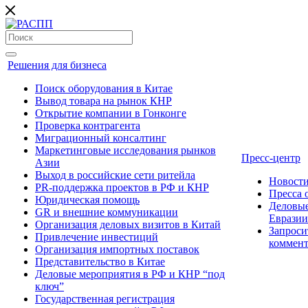
Решения для бизнеса
Поиск оборудования в Китае
Вывод товара на рынок КНР
Открытие компании в Гонконге
Проверка контрагента
Миграционный консалтинг
Маркетинговые исследования рынков
Пресс-центр
Азии
Выход в российские сети ритейла
Новост
PR-поддержка проектов в РФ и КНР
Пресса
Юридическая помощь
Деловые
GR и внешние коммуникации
Евразии
Организация деловых визитов в Китай
Запроси
Привлечение инвестиций
коммен
Организация импортных поставок
Представительство в Китае
Деловые мероприятия в РФ и КНР “под
ключ”
Государственная регистрация