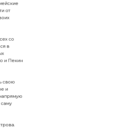
рмейские
ти от
воих
сех со
ся в
ых
о и Пекин
ь свою
ое и
ё напрямую
 саму
строва.