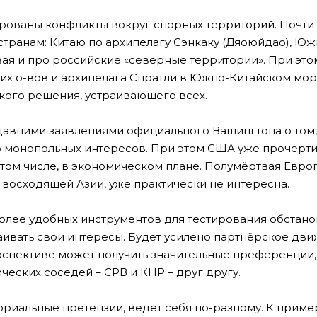
ированы конфликты вокруг спорных территорий. Почти
транам: Китаю по архипелагу Сэнкаку (Дяоюйдао), Ю
ывая и про российские «северные территории». При это
ких о-вов и архипелага Спратли в Южно-Китайском мор
акого решения, устраивающего всех.
едавними заявлениями официального Вашингтона о том,
о монопольных интересов. При этом США уже прочерти
 том числе, в экономическом плане. Полумёртвая Европ
т восходящей Азии, уже практически не интересна.
более удобных инструментов для тестирования обстано
тстаивать свои интересы. Будет усилено партнёрское д
ерспективе может получить значительные преференции,
еских соседей – СРВ и КНР – друг другу.
риальные претензии, ведёт себя по-разному. К приме