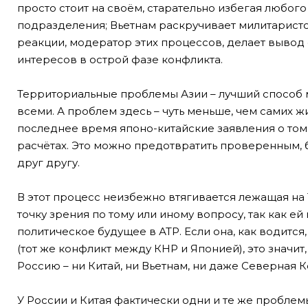
просто стоит на своём, старательно избегая любо
подразделения; Вьетнам раскручивает милитаристск
реакции, модератор этих процессов, делает вывод 
интересов в острой фазе конфликта.
Территориальные проблемы Азии – лучший способ 
всеми. А проблем здесь – чуть меньше, чем самих 
последнее время японо-китайские заявления о том, 
расчётах. Это можно предотвратить проверенным,
друг другу.
В этот процесс неизбежно втягивается лежащая на
точку зрения по тому или иному вопросу, так как 
политическое будущее в АТР. Если она, как водится
(тот же конфликт между КНР и Японией), это значит,
Россию – ни Китай, ни Вьетнам, ни даже Северная К
У России и Китая фактически одни и те же проблемы