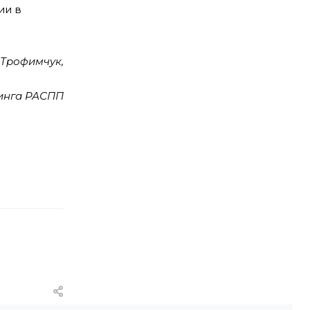
ии в
 Трофимчук,
инга РАСПП