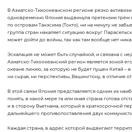
В Азиатско-Тихоокеанском регионе резко активиз
одновременно Япония выдвинула претензии трём с
по островам Такэсима (Токто), ни на минуту не заб
группа стран накаляет ситуацию вокруг Парасельс
может дойти до войны, так как там вообще нет ник
Эскалация не может быть случайной, и связана с н
Азиатско-Тихоокеанский регион является зоной ег
океане линию, за которую не будет пущен Китай – в
ни сырья, ни перспективы, Вашингтону, в отличие о
В этой связи Япония представляется одним из наи
понять, в какой мере та или иная страна готова о
и в сторону Вьетнама, который в краткосрочной п
дальнейшего противопоставления двух коммунистич
Каждая страна, в адрес которой выдвигают террито