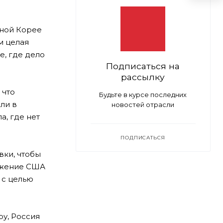
жной Корее
м целая
е, где дело
Подписаться на
рассылку
 что
Будьте в курсе последних
ли в
новостей отрасли
а, где нет
ПОДПИСАТЬСЯ
вки, чтобы
вижение США
 с целью
ру, Россия