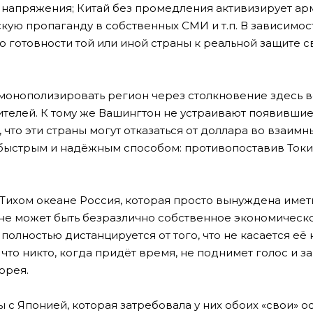
го напряжения; Китай без промедления активизирует а
ую пропаганду в собственных СМИ и т.п. В зависимос
о готовности той или иной страны к реальной защите с
монополизировать регион через столкновение здесь в
жителей. К тому же Вашингтон не устраивают появившие
что эти страны могут отказаться от доллара во взаимн
 быстрым и надёжным способом: противопоставив Токи
 Тихом океане Россия, которая просто вынуждена имет
ей не может быть безразлично собственное экономическ
, полностью дистанцируется от того, что не касается е
 что никто, когда придёт время, не поднимет голос и за
орея.
 с Японией, которая затребовала у них обоих «свои» о