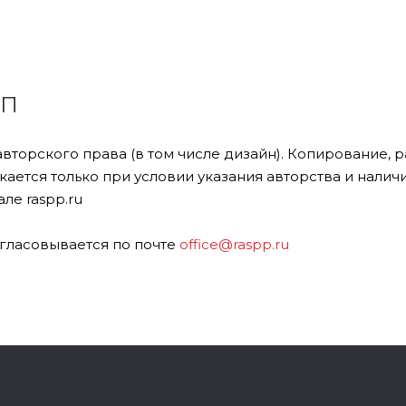
ПП
авторского права (в том числе дизайн). Копирование,
ается только при условии указания авторства и налич
ле raspp.ru
гласовывается по почте
office@raspp.ru