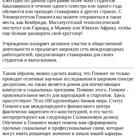
Ежегодно по данной программе более 4000 студентов
бакалавриата в течение одного семестра или одного года
обучаются или проходят стажировки в других странах. С
Университетом Гонконга вы можете отправиться в такие
места, как Кембридж, Массачусетский технологический
институт или Гарвард, в Мьянму или Южную Африку, чтобы
еще больше расширить свой кругозор!
Учреждение поощряет активное участие в общественной
деятельности и предлагает широкую сеть международных
работодателей, предлагающих стажировки для своих
студентов и выпускников.
Таким образом, можно сделать вывод, что Гонконг не только
проводит отличные научные исследования в широком спектре
дисциплин, но также является домом для впечатляющих
кампусов и социальных программ. Помимо этого, Гонконг -
привлекательное место для корпораций и стартапов. Здесь
присутствуют 70 из 100 крупнейших банков мира. Статус
Гонконга как международного финансового центра
фактически закреплен его конституцией, и его часто
интерпретируют как следующую Силиконовую долину.
Обучение в Гонконге может помочь вам сформировать
прочные социальные и профессиональные связи, которые
могут иметь решающее значение в начале вашей карьеры.