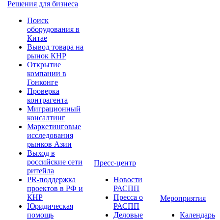
Решения для бизнеса
Поиск
оборудования в
Китае
Вывод товара на
рынок КНР
Открытие
компании в
Гонконге
Проверка
контрагента
Миграционный
консалтинг
Маркетинговые
исследования
рынков Азии
Выход в
российские сети
Пресс-центр
ритейла
PR-поддержка
Новости
проектов в РФ и
РАСПП
КНР
Пресса о
Мероприятия
Юридическая
РАСПП
помощь
Деловые
Календарь