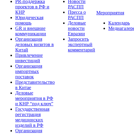
PR-поддержка
Новости
проектов в РФ и
РАСПП
КНР
Пресса о
Мероприятия
Юридическая
РАСПП
помощь
Деловые
Календарь
GR и внешние
новости
Медиагалер
коммуникации
Евразии
Организация
Запросить
деловых визитов в
экспертный
Китай
комментарий
Привлечение
инвестиций
Организация
импортных
поставок
Представительство
в Китае
Деловые
мероприятия в РФ
и КНР “под ключ”
Государственная
регистрация
медицинских
изделий в РФ
Организация