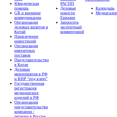
Юридическая
РАСПП
помощь
Деловые
Календарь
GR и внешние
новости
Медиагалер
коммуникации
Евразии
Организация
Запросить
деловых визитов в
экспертный
Китай
комментарий
Привлечение
инвестиций
Организация
импортных
поставок
Представительство
в Китае
Деловые
мероприятия в РФ
и КНР “под ключ”
Государственная
регистрация
медицинских
изделий в РФ
Организация
представительства
компании /
региона в России