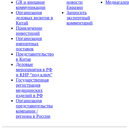
GR и внешние
новости
Медиагалер
коммуникации
Евразии
Организация
Запросить
деловых визитов в
экспертный
Китай
комментарий
Привлечение
инвестиций
Организация
импортных
поставок
Представительство
в Китае
Деловые
мероприятия в РФ
и КНР “под ключ”
Государственная
регистрация
медицинских
изделий в РФ
Организация
представительства
компании /
региона в России