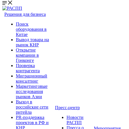
Решения для бизнеса
Поиск
оборудования в
Китае
Вывод товара на
рынок КНР
Открытие
компании в
Гонконге
Проверка
контрагента
Миграционный
консалтинг
Маркетинговые
исследования
рынков Азии
Выход в
российские сети
Пресс-центр
ритейла
PR-поддержка
Новости
проектов в РФ и
РАСПП
КНР
Пресса о
Мероприятия