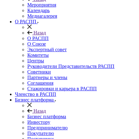
Мероприятия
Календарь
Медиагалерея
О РАСПП
Назад
О РАСПП
О Союзе
Экспертный совет
Комитеты
Центры
Руководители Представительств РАСПП
Советники
Партнеры и члены
Соглашения
Стажировки и карьера в РАСПП
Членство в РАСПП
Бизнес платформа
Назад
Бизнес платформа
Инвестору
Предпринимателю
Покупателю
Поставщику