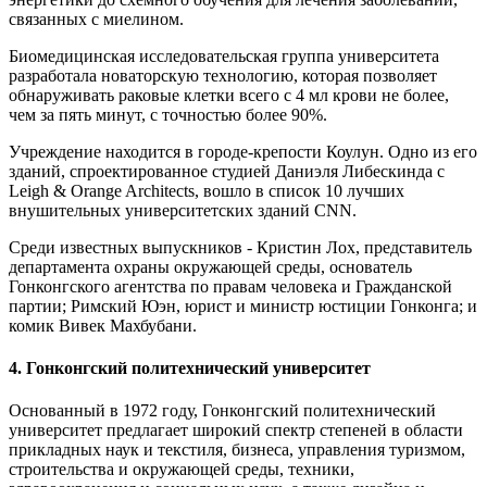
связанных с миелином.
Биомедицинская исследовательская группа университета
разработала новаторскую технологию, которая позволяет
обнаруживать раковые клетки всего с 4 мл крови не более,
чем за пять минут, с точностью более 90%.
Учреждение находится в городе-крепости Коулун. Одно из его
зданий, спроектированное студией Даниэля Либескинда с
Leigh & Orange Architects, вошло в список 10 лучших
внушительных университетских зданий CNN.
Среди известных выпускников - Кристин Лох, представитель
департамента охраны окружающей среды, основатель
Гонконгского агентства по правам человека и Гражданской
партии; Римский Юэн, юрист и министр юстиции Гонконга; и
комик Вивек Махбубани.
4. Гонконгский политехнический университет
Основанный в 1972 году, Гонконгский политехнический
университет предлагает широкий спектр степеней в области
прикладных наук и текстиля, бизнеса, управления туризмом,
строительства и окружающей среды, техники,