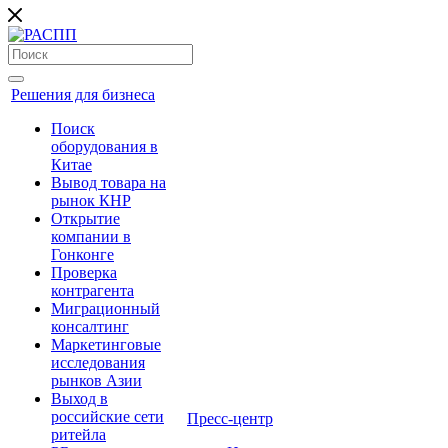
Решения для бизнеса
Поиск
оборудования в
Китае
Вывод товара на
рынок КНР
Открытие
компании в
Гонконге
Проверка
контрагента
Миграционный
консалтинг
Маркетинговые
исследования
рынков Азии
Выход в
российские сети
Пресс-центр
ритейла