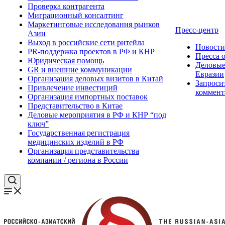
Проверка контрагента
Миграционный консалтинг
Маркетинговые исследования рынков
Пресс-центр
Азии
Выход в российские сети ритейла
Новост
PR-поддержка проектов в РФ и КНР
Пресса 
Юридическая помощь
Деловые
GR и внешние коммуникации
Евразии
Организация деловых визитов в Китай
Запроси
Привлечение инвестиций
коммент
Организация импортных поставок
Представительство в Китае
Деловые мероприятия в РФ и КНР “под
ключ”
Государственная регистрация
медицинских изделий в РФ
Организация представительства
компании / региона в России