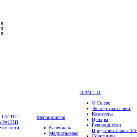
О РАСПП
О Союзе
Экспертный совет
Комитеты
и РАСПП
Мероприятия
Центры
 о РАСПП
Руководители
 новости
Календарь
Представительств 
Медиагалерея
Советники