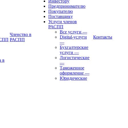
Инвестору
Предпринимателю
Покупателю
Поставщику
Услуги членов
РАСПП
Все услуги
—
Членство в
Digital-услуги
Контакты
АСПП
РАСПП
—
Бухгалтерские
услуги
—
Логистические
а в
—
Таможенное
оформление
—
Юридические