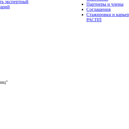
ть экспертный
Партнеры и члены
тарий
Соглашения
Стажировки и карьер
РАСПП
лиц"