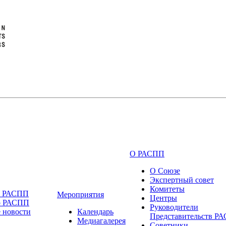
О РАСПП
О Союзе
Экспертный совет
Комитеты
и РАСПП
Мероприятия
Центры
о РАСПП
Руководители
 новости
Календарь
Представительств Р
Медиагалерея
Советники