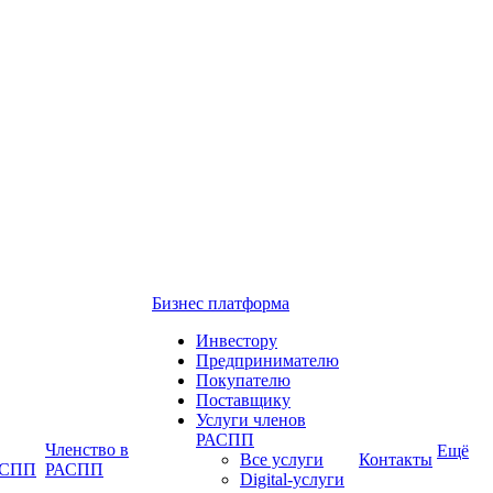
Бизнес платформа
Инвестору
Предпринимателю
Покупателю
Поставщику
Услуги членов
РАСПП
Членство в
Ещё
Все услуги
Контакты
РАСПП
РАСПП
Digital-услуги