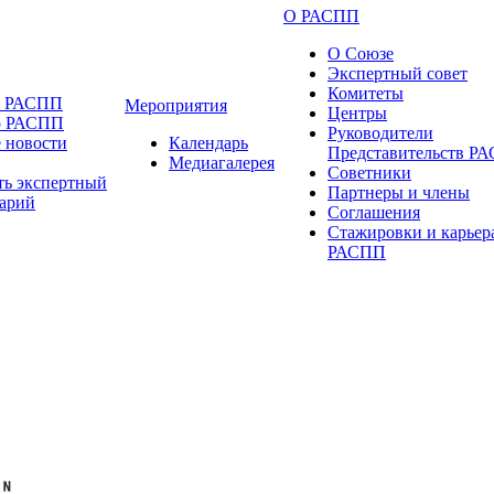
О РАСПП
О Союзе
Экспертный совет
Комитеты
и РАСПП
Мероприятия
Центры
о РАСПП
Руководители
 новости
Календарь
Представительств Р
Медиагалерея
Советники
ть экспертный
Партнеры и члены
арий
Соглашения
Стажировки и карьер
РАСПП