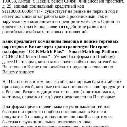
100033, Китай, г. Пекин, район Сичэн, Финансовый проспект,
д. 25, единый социальный кредитный код
911100001000044477, существует на рынке не первый год и
имеет большой опыт работы как с российскими, так и
зарубежными компаниями и предпринимателями. Одной из
ключевых задач Банка является содействие развитию
российско-китайских торговых отношений.
Банк предлагает компаниям помощь в поиске торговых
партнеров в Китае через трансграничную Интернет
платформу "CCB Match Plus" – Smart Matching Platform
("СИСИБИ Матч Плюс" - Умная Платформа по Подбору) –
далее Платформа, которая позволяет найти покупателей на
Ваш товар в Китае или китайских продавцов товаров по
Вашему запросу.
На Платформе, в том числе, собрана широкая база китайских
производителей, которые готовы поставлять свою продукцию
в Россию. Раздел медицинских товаров (защитные маски,
костюмы, перчатки и т.д.) уже представлен на Платформе.
Платформа предоставляет максимум возможностей для
быстрого и простого подбора поставщиков в Китае и
покупателей на вашу продукцию: широкий ассортимент,
быстрая и функциональная поисковая строка,
структурированные товарные карточки, интуитивный