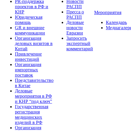
PR-поддержка
Новости
проектов в РФ и
РАСПП
КНР
Пресса о
Мероприятия
Юридическая
РАСПП
помощь
Деловые
Календарь
GR и внешние
новости
Медиагалер
коммуникации
Евразии
Организация
Запросить
деловых визитов в
экспертный
Китай
комментарий
Привлечение
инвестиций
Организация
импортных
поставок
Представительство
в Китае
Деловые
мероприятия в РФ
и КНР “под ключ”
Государственная
регистрация
медицинских
изделий в РФ
Организация