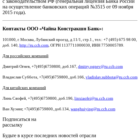
с законодательством РФ (генеральная лицензия Банка России
на осуществление банковских операций №3515 от 09 ноября
2015 года).
Контакты ООО «Чайна Констракшн Банк»:
101000, г. Москва, Лубянский проезд, д.11/1, стр.1., тел.: +7 (495) 675 98 00,
доб. 140,
http://ru.ccb.com
, ОГРН 1137711000030, ИНН 7750005789.
Для российских компаний
Дмитрий Огнев, +7(495)6759800, доб.167,
dmitry.ognev@ru.ccb.com
Владислав Суббота, +7(495)6759800, доб.166,
vladislav.subbota@ru.ccb.com
Для китайских компаний
Линь Сяофей, +7(495)6759800, доб.196,
linxiaofei@ru.ccb.com
Ван Хуэинг, +7(495)6759800, доб.134,
wanghuiying@ru.ccb.com
Подписаться на
рассылку
Будьте в курсе последних новостей отрасли