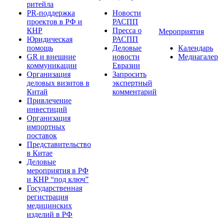
ритейла
PR-поддержка
Новости
проектов в РФ и
РАСПП
КНР
Пресса о
Мероприятия
Юридическая
РАСПП
помощь
Деловые
Календарь
GR и внешние
новости
Медиагалер
коммуникации
Евразии
Организация
Запросить
деловых визитов в
экспертный
Китай
комментарий
Привлечение
инвестиций
Организация
импортных
поставок
Представительство
в Китае
Деловые
мероприятия в РФ
и КНР “под ключ”
Государственная
регистрация
медицинских
изделий в РФ