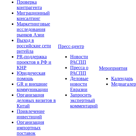
Проверка
контрагента
Миграционный
консалтинг
Маркетинговые
исследования
рынков Азии
Выход в
российские сети
Пресс-центр
ритейла
PR-поддержка
Новости
проектов в РФ и
РАСПП
КНР
Пресса о
Мероприятия
Юридическая
РАСПП
помощь
Деловые
Календарь
GR и внешние
новости
Медиагалер
коммуникации
Евразии
Организация
Запросить
деловых визитов в
экспертный
Китай
комментарий
Привлечение
инвестиций
Организация
импортных
поставок