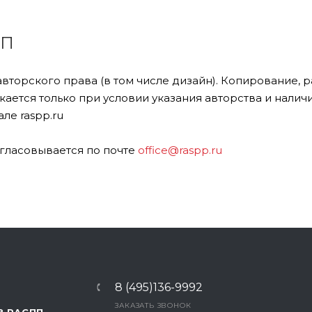
ПП
авторского права (в том числе дизайн). Копирование,
ается только при условии указания авторства и налич
ле raspp.ru
гласовывается по почте
office@raspp.ru
8 (495)136-9992
ЗАКАЗАТЬ ЗВОНОК