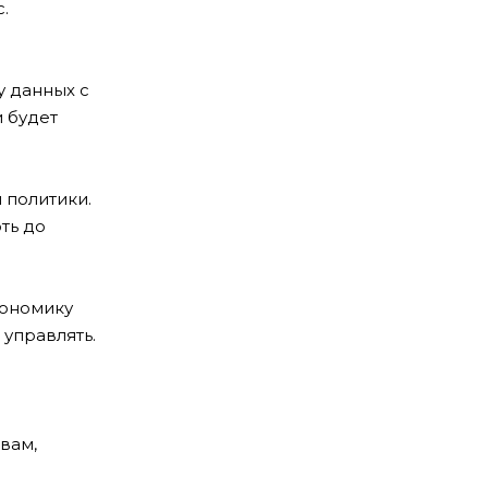
.
у данных с
 будет
 политики.
ть до
кономику
 управлять.
вам,