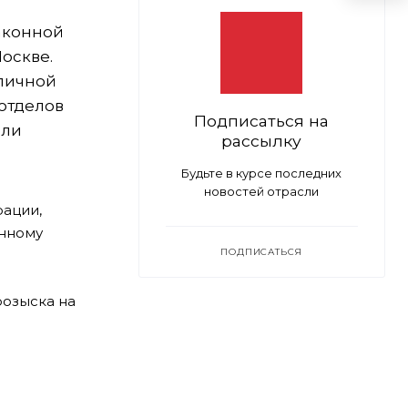
аконной
оскве.
оличной
отделов
Подписаться на
ыли
рассылку
Будьте в курсе последних
новостей отрасли
рации,
анному
ПОДПИСАТЬСЯ
розыска на