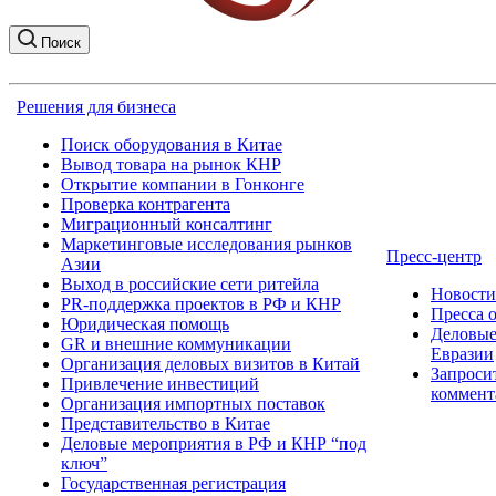
Поиск
Решения для бизнеса
Поиск оборудования в Китае
Вывод товара на рынок КНР
Открытие компании в Гонконге
Проверка контрагента
Миграционный консалтинг
Маркетинговые исследования рынков
Пресс-центр
Азии
Выход в российские сети ритейла
Новост
PR-поддержка проектов в РФ и КНР
Пресса 
Юридическая помощь
Деловые
GR и внешние коммуникации
Евразии
Организация деловых визитов в Китай
Запроси
Привлечение инвестиций
коммент
Организация импортных поставок
Представительство в Китае
Деловые мероприятия в РФ и КНР “под
ключ”
Государственная регистрация