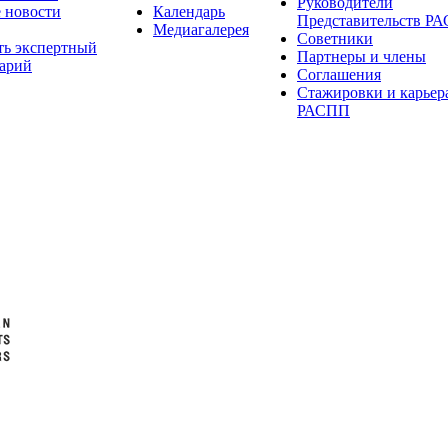
Руководители
 новости
Календарь
Представительств Р
Медиагалерея
Советники
ть экспертный
Партнеры и члены
арий
Соглашения
Стажировки и карьер
РАСПП