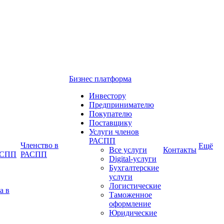
Бизнес платформа
Инвестору
Предпринимателю
Покупателю
Поставщику
Услуги членов
РАСПП
Членство в
Ещё
Все услуги
Контакты
РАСПП
РАСПП
Digital-услуги
Бухгалтерские
услуги
Логистические
а в
Таможенное
оформление
Юридические