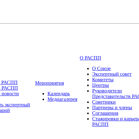
О РАСПП
О Союзе
Экспертный совет
Комитеты
и РАСПП
Мероприятия
Центры
о РАСПП
Руководители
 новости
Календарь
Представительств Р
Медиагалерея
Советники
ть экспертный
Партнеры и члены
арий
Соглашения
Стажировки и карьер
РАСПП