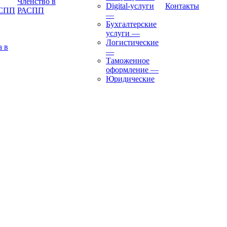
Членство в
Digital-услуги
Контакты
АСПП
РАСПП
—
Бухгалтерские
услуги
—
Логистические
а в
—
Таможенное
оформление
—
Юридические