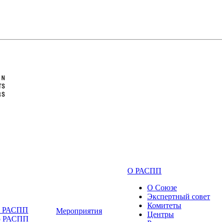
О РАСПП
О Союзе
Экспертный совет
Комитеты
и РАСПП
Мероприятия
Центры
о РАСПП