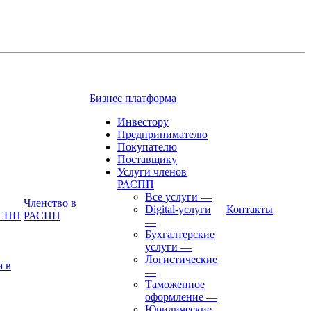
Бизнес платформа
Инвестору
Предпринимателю
Покупателю
Поставщику
Услуги членов
РАСПП
Все услуги
—
Членство в
Digital-услуги
Контакты
АСПП
РАСПП
—
Бухгалтерские
услуги
—
Логистические
а в
—
Таможенное
оформление
—
Юридические