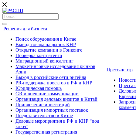
Решения для бизнеса
Поиск оборудования в Китае
Вывод товара на рынок КНР
Открытие компании в Гонконге
Проверка контрагента
Миграционный консалтинг
Маркетинговые исследования рынков
Пресс-центр
Азии
Выход в российские сети ритейла
Новост
PR-поддержка проектов в РФ и КНР
Пресса
Юридическая помощь
Деловые
GR и внешние коммуникации
Евразии
Организация деловых визитов в Китай
Запроси
Привлечение инвестиций
коммен
Организация импортных поставок
Представительство в Китае
Деловые мероприятия в РФ и КНР “под
ключ”
Государственная регистрация