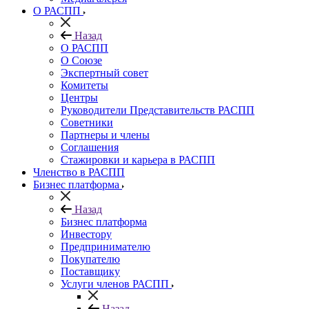
О РАСПП
Назад
О РАСПП
О Союзе
Экспертный совет
Комитеты
Центры
Руководители Представительств РАСПП
Советники
Партнеры и члены
Соглашения
Стажировки и карьера в РАСПП
Членство в РАСПП
Бизнес платформа
Назад
Бизнес платформа
Инвестору
Предпринимателю
Покупателю
Поставщику
Услуги членов РАСПП
Назад