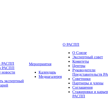
О РАСПП
О Союзе
Экспертный совет
Комитеты
и РАСПП
Мероприятия
Центры
 о РАСПП
Руководители
 новости
Календарь
Представительств 
Медиагалерея
Советники
ть экспертный
Партнеры и члены
тарий
Соглашения
Стажировки и карьер
РАСПП