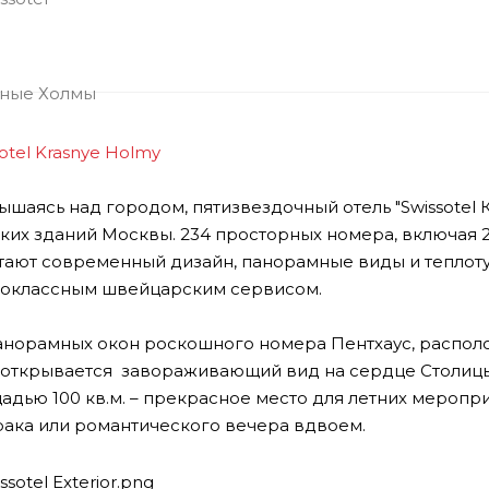
otel Krasnye Holmy
ышаясь над городом, пятизвездочный отель "Swissotel
ких зданий Москвы. 234 просторных номера, включая 2
тают современный дизайн, панорамные виды и теплот
оклассным швейцарским сервисом.
анорамных окон роскошного номера Пентхаус, располо
. открывается завораживающий вид на сердце Столицы
адью 100 кв.м. – прекрасное место для летних меропр
рака или романтического вечера вдвоем.