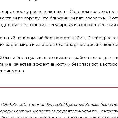
одаря своему расположению на Садовом кольце отель 
шествий по городу. Это ближайший пятизвездочный о
одедово", связанному регулярными аэроэкспрессами 
енитый панорамный бар-ресторан "Сити Спейс", распол
их баров мира и известен благодаря авторским кокте
й бы ни была цель вашего визита – работа или отдых, -
тание качества, эффективности и безопасности, кото
еприимства.
«ОМКХ», собственник Swissotel Красные Холмы было п
 среди компаний своего вида деятельности по Централь
 было включено в рейтинг надежных предприятий и отм