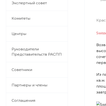
Экспертный совет
Комитеты
Swiss
Центры
Возв
Руководители
высо
Представительств РАСПП
соче
перв
Советники
Из п
кв.м
Партнеры и члены
площ
завт
Соглашения