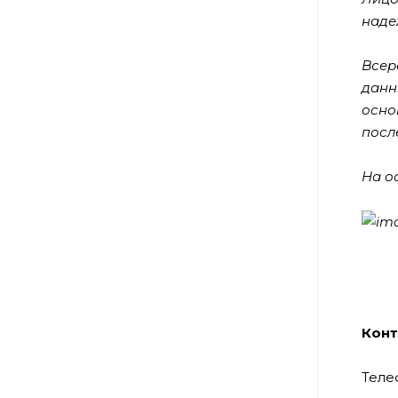
наде
Всер
данн
осно
посл
На о
Конт
Телеф