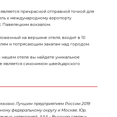
является прекрасной отправной точкой для
тель к международному аэропорту
с Павелецким вокзалом.
оженный на вершине отеля, входит в 10
йлям и потрясающим закатам над городом.
 в нашем отеле вы найдете уникальное
рое является синонимом швейцарского
ризнано Лучшим предприятием России 2019
ному федеральному округу и Москве. Юр.
ечено категорией ААА - Высокая степень