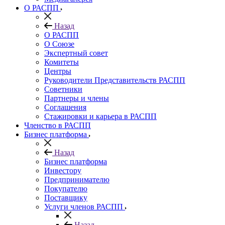
О РАСПП
Назад
О РАСПП
О Союзе
Экспертный совет
Комитеты
Центры
Руководители Представительств РАСПП
Советники
Партнеры и члены
Соглашения
Стажировки и карьера в РАСПП
Членство в РАСПП
Бизнес платформа
Назад
Бизнес платформа
Инвестору
Предпринимателю
Покупателю
Поставщику
Услуги членов РАСПП
Назад