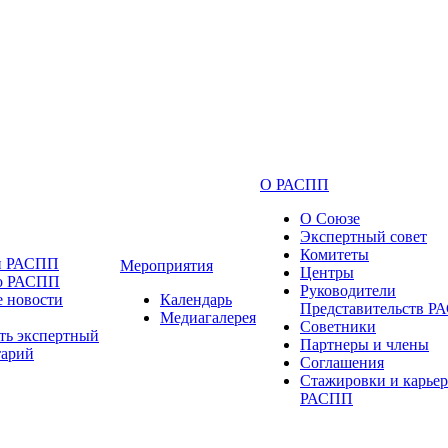
О РАСПП
О Союзе
Экспертный совет
Комитеты
и РАСПП
Мероприятия
Центры
 о РАСПП
Руководители
 новости
Календарь
Представительств 
Медиагалерея
Советники
ть экспертный
Партнеры и члены
тарий
Соглашения
Стажировки и карьер
РАСПП