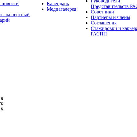
Руководители
 новости
Календарь
Представительств Р
Медиагалерея
Советники
ть экспертный
Партнеры и члены
арий
Соглашения
Стажировки и карьер
РАСПП