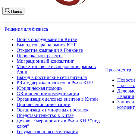
Поиск
Решения для бизнеса
Поиск оборудования в Китае
Вывод товара на рынок КНР
Открытие компании в Гонконге
Проверка контрагента
Миграционный консалтинг
Маркетинговые исследования рынков
Пресс-центр
Азии
Выход в российские сети ритейла
Новост
PR-поддержка проектов в РФ и КНР
Пресса 
Юридическая помощь
Деловые
GR и внешние коммуникации
Евразии
Организация деловых визитов в Китай
Запроси
Привлечение инвестиций
коммент
Организация импортных поставок
Представительство в Китае
Деловые мероприятия в РФ и КНР “под
ключ”
Государственная регистрация