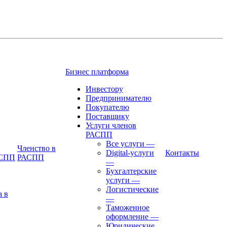
Бизнес платформа
Инвестору
Предпринимателю
Покупателю
Поставщику
Услуги членов
РАСПП
Все услуги
—
Членство в
Digital-услуги
Контакты
АСПП
РАСПП
—
Бухгалтерские
услуги
—
Логистические
а в
—
Таможенное
оформление
—
Юридические