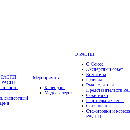
О РАСПП
О Союзе
Экспертный совет
Комитеты
и РАСПП
Мероприятия
Центры
о РАСПП
Руководители
 новости
Календарь
Представительств Р
Медиагалерея
Советники
ть экспертный
Партнеры и члены
арий
Соглашения
Стажировки и карьер
РАСПП