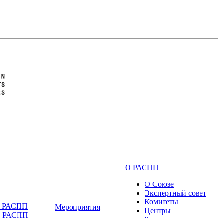
О РАСПП
О Союзе
Экспертный совет
Комитеты
и РАСПП
Мероприятия
Центры
о РАСПП