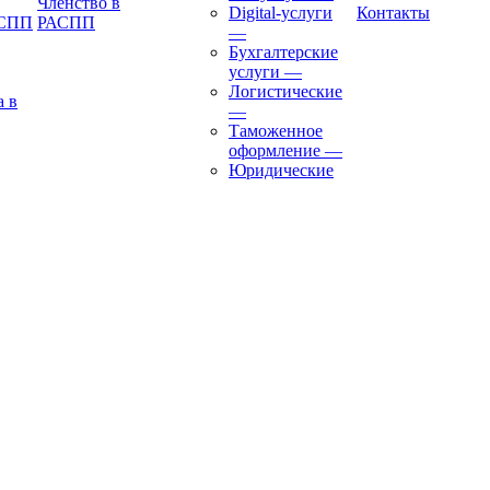
Членство в
Digital-услуги
Контакты
АСПП
РАСПП
—
Бухгалтерские
услуги
—
Логистические
а в
—
Таможенное
оформление
—
Юридические