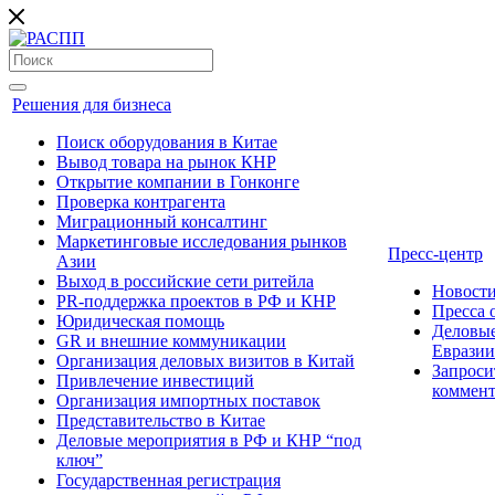
Решения для бизнеса
Поиск оборудования в Китае
Вывод товара на рынок КНР
Открытие компании в Гонконге
Проверка контрагента
Миграционный консалтинг
Маркетинговые исследования рынков
Пресс-центр
Азии
Выход в российские сети ритейла
Новост
PR-поддержка проектов в РФ и КНР
Пресса
Юридическая помощь
Деловые
GR и внешние коммуникации
Евразии
Организация деловых визитов в Китай
Запроси
Привлечение инвестиций
коммен
Организация импортных поставок
Представительство в Китае
Деловые мероприятия в РФ и КНР “под
ключ”
Государственная регистрация