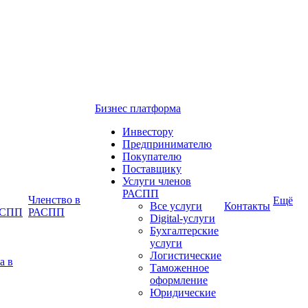
Бизнес платформа
Инвестору
Предпринимателю
Покупателю
Поставщику
Услуги членов
РАСПП
Членство в
Ещё
Все услуги
Контакты
РАСПП
РАСПП
Digital-услуги
Бухгалтерские
услуги
Логистические
а в
Таможенное
оформление
Юридические