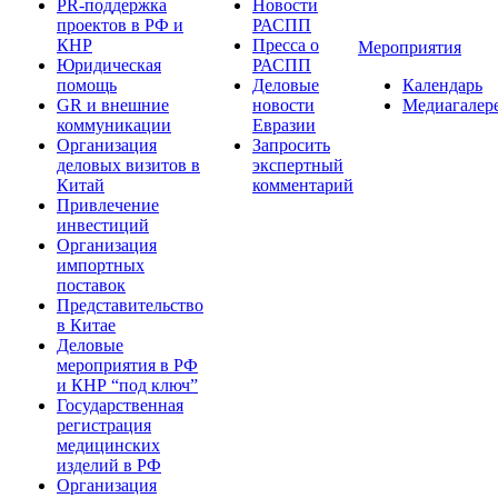
PR-поддержка
Новости
проектов в РФ и
РАСПП
КНР
Пресса о
Мероприятия
Юридическая
РАСПП
помощь
Деловые
Календарь
GR и внешние
новости
Медиагалер
коммуникации
Евразии
Организация
Запросить
деловых визитов в
экспертный
Китай
комментарий
Привлечение
инвестиций
Организация
импортных
поставок
Представительство
в Китае
Деловые
мероприятия в РФ
и КНР “под ключ”
Государственная
регистрация
медицинских
изделий в РФ
Организация