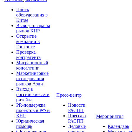
Поиск
оборудования в
Китае
Вывод товара на
рынок КНР
Открытие
компании в
Гонконге
Проверка
контрагента
Миграционный
консалтинг
Маркетинговые
исследования
рынков Азии
Выход в
российские сети
Пресс-центр
ритейла
PR-поддержка
Новости
проектов в РФ и
РАСПП
КНР
Пресса о
Мероприятия
Юридическая
РАСПП
помощь
Деловые
Календарь
GR и внешние
новости
Медиагалер