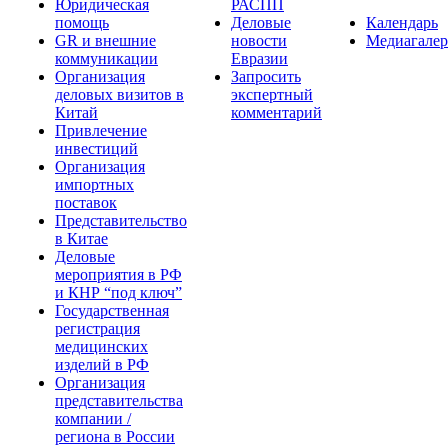
Юридическая
РАСПП
помощь
Деловые
Календарь
GR и внешние
новости
Медиагалер
коммуникации
Евразии
Организация
Запросить
деловых визитов в
экспертный
Китай
комментарий
Привлечение
инвестиций
Организация
импортных
поставок
Представительство
в Китае
Деловые
мероприятия в РФ
и КНР “под ключ”
Государственная
регистрация
медицинских
изделий в РФ
Организация
представительства
компании /
региона в России