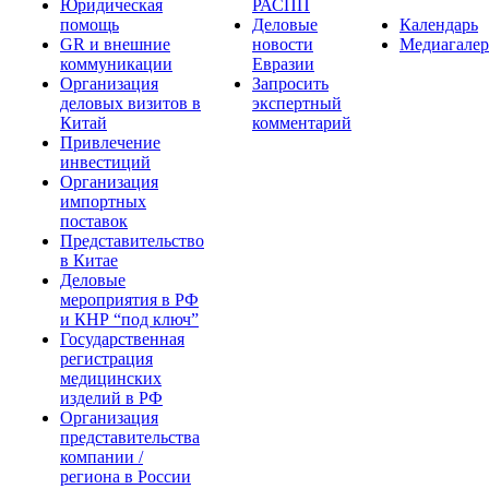
Юридическая
РАСПП
помощь
Деловые
Календарь
GR и внешние
новости
Медиагалер
коммуникации
Евразии
Организация
Запросить
деловых визитов в
экспертный
Китай
комментарий
Привлечение
инвестиций
Организация
импортных
поставок
Представительство
в Китае
Деловые
мероприятия в РФ
и КНР “под ключ”
Государственная
регистрация
медицинских
изделий в РФ
Организация
представительства
компании /
региона в России