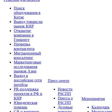
Поиск
оборудования в
Китае
Вывод товара на
рынок КНР
Открытие
компании в
Гонконге
Проверка
контрагента
Миграционный
консалтинг
Маркетинговые
исследования
рынков Азии
Выход в
российские сети
Пресс-центр
ритейла
PR-поддержка
Новости
проектов в РФ и
РАСПП
КНР
Пресса о
Мероприятия
Юридическая
РАСПП
помощь
Деловые
Календарь
GR и внешние
новости
Медиагалер