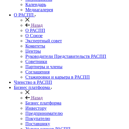
Календарь
Медиагалерея
О РАСПП
Назад
О РАСПП
О Союзе
Экспертный совет
Комитеты
Центры
Руководители Представительств РАСПП
Советники
Партнеры и члены
Соглашения
Стажировки и карьера в РАСПП
Членство в РАСПП
Бизнес платформа
Назад
Бизнес платформа
Инвестору
Предпринимателю
Покупателю
Поставщику
Услуги членов РАСПП