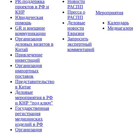
PR-поддержка
Новости
проектов в РФ и
РАСПП
КНР
Пресса о
Мероприятия
Юридическая
РАСПП
помощь
Деловые
Календарь
GR и внешние
новости
Медиагалер
коммуникации
Евразии
Организация
Запросить
деловых визитов в
экспертный
Китай
комментарий
Привлечение
инвестиций
Организация
импортных
поставок
Представительство
в Китае
Деловые
мероприятия в РФ
и КНР “под ключ”
Государственная
регистрация
медицинских
изделий в РФ
Организация