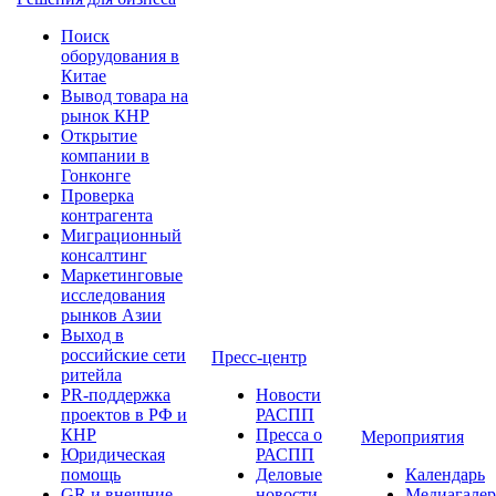
Поиск
оборудования в
Китае
Вывод товара на
рынок КНР
Открытие
компании в
Гонконге
Проверка
контрагента
Миграционный
консалтинг
Маркетинговые
исследования
рынков Азии
Выход в
российские сети
Пресс-центр
ритейла
PR-поддержка
Новости
проектов в РФ и
РАСПП
КНР
Пресса о
Мероприятия
Юридическая
РАСПП
помощь
Деловые
Календарь
GR и внешние
новости
Медиагалер