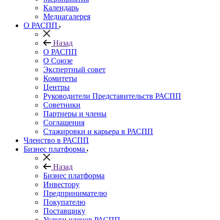
Календарь
Медиагалерея
О РАСПП
Назад
О РАСПП
О Союзе
Экспертный совет
Комитеты
Центры
Руководители Представительств РАСПП
Советники
Партнеры и члены
Соглашения
Стажировки и карьера в РАСПП
Членство в РАСПП
Бизнес платформа
Назад
Бизнес платформа
Инвестору
Предпринимателю
Покупателю
Поставщику
Услуги членов РАСПП