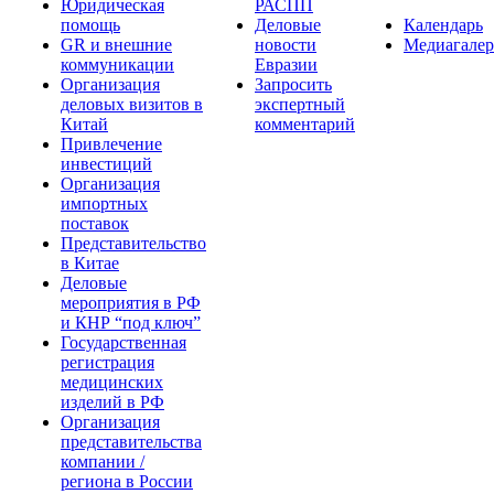
Юридическая
РАСПП
помощь
Деловые
Календарь
GR и внешние
новости
Медиагалер
коммуникации
Евразии
Организация
Запросить
деловых визитов в
экспертный
Китай
комментарий
Привлечение
инвестиций
Организация
импортных
поставок
Представительство
в Китае
Деловые
мероприятия в РФ
и КНР “под ключ”
Государственная
регистрация
медицинских
изделий в РФ
Организация
представительства
компании /
региона в России