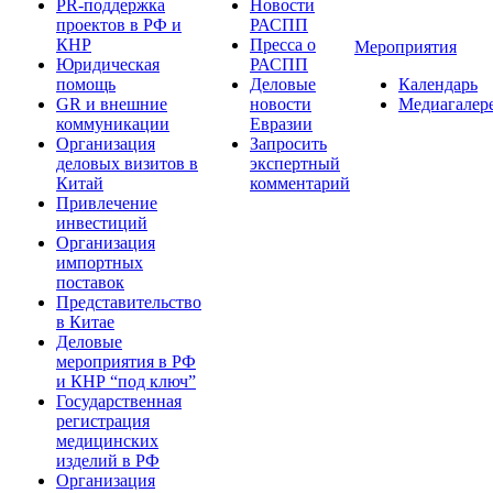
PR-поддержка
Новости
проектов в РФ и
РАСПП
КНР
Пресса о
Мероприятия
Юридическая
РАСПП
помощь
Деловые
Календарь
GR и внешние
новости
Медиагалер
коммуникации
Евразии
Организация
Запросить
деловых визитов в
экспертный
Китай
комментарий
Привлечение
инвестиций
Организация
импортных
поставок
Представительство
в Китае
Деловые
мероприятия в РФ
и КНР “под ключ”
Государственная
регистрация
медицинских
изделий в РФ
Организация