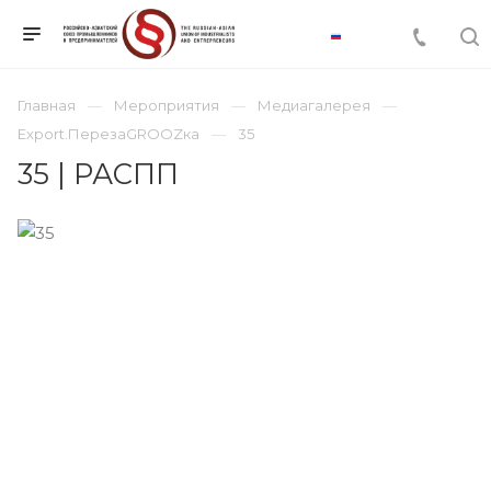
Главная
Мероприятия
Медиагалерея
Export.ПерезаGROOZка
35
35 | РАСПП