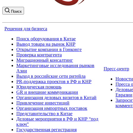
Поиск
Решения для бизнеса
Поиск оборудования в Китае
Вывод товара на рынок КНР
Открытие компании в Гонконге
Проверка контрагента
Миграционный консалтинг
Маркетинговые исследования рынков
Пресс-центр
Азии
Выход в российские сети ритейла
Новост
PR-поддержка проектов в РФ и КНР
Пресса 
Юридическая помощь
Деловые
GR и внешние коммуникации
Евразии
Организация деловых визитов в Китай
Запроси
Привлечение инвестиций
коммент
Организация импортных поставок
Представительство в Китае
Деловые мероприятия в РФ и КНР “под
ключ”
Государственная регистрация