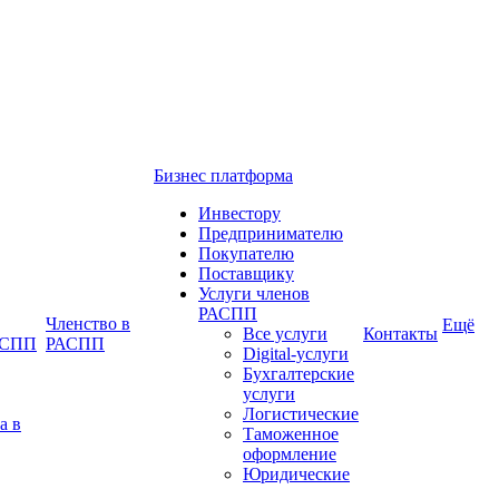
Бизнес платформа
Инвестору
Предпринимателю
Покупателю
Поставщику
Услуги членов
РАСПП
Членство в
Ещё
Все услуги
Контакты
РАСПП
РАСПП
Digital-услуги
Бухгалтерские
услуги
Логистические
а в
Таможенное
оформление
Юридические