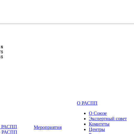
О РАСПП
О Союзе
Экспертный совет
Комитеты
и РАСПП
Мероприятия
Центры
о РАСПП