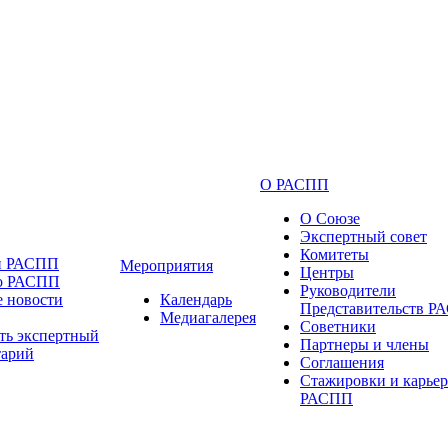
О РАСПП
О Союзе
Экспертный совет
Комитеты
и РАСПП
Мероприятия
Центры
 о РАСПП
Руководители
 новости
Календарь
Представительств 
Медиагалерея
Советники
ть экспертный
Партнеры и члены
тарий
Соглашения
Стажировки и карьер
РАСПП