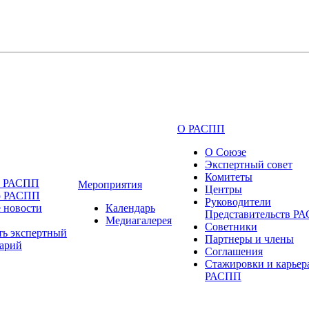
О РАСПП
О Союзе
Экспертный совет
Комитеты
и РАСПП
Мероприятия
Центры
о РАСПП
Руководители
 новости
Календарь
Представительств Р
Медиагалерея
Советники
ть экспертный
Партнеры и члены
арий
Соглашения
Стажировки и карьер
РАСПП