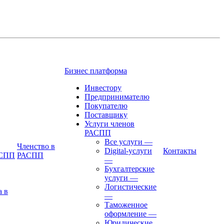
Бизнес платформа
Инвестору
Предпринимателю
Покупателю
Поставщику
Услуги членов
РАСПП
Все услуги
—
Членство в
Digital-услуги
Контакты
АСПП
РАСПП
—
Бухгалтерские
услуги
—
Логистические
а в
—
Таможенное
оформление
—
Юридические