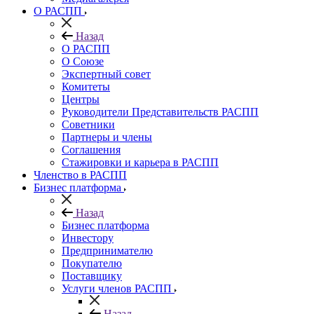
О РАСПП
Назад
О РАСПП
О Союзе
Экспертный совет
Комитеты
Центры
Руководители Представительств РАСПП
Советники
Партнеры и члены
Соглашения
Стажировки и карьера в РАСПП
Членство в РАСПП
Бизнес платформа
Назад
Бизнес платформа
Инвестору
Предпринимателю
Покупателю
Поставщику
Услуги членов РАСПП
Назад