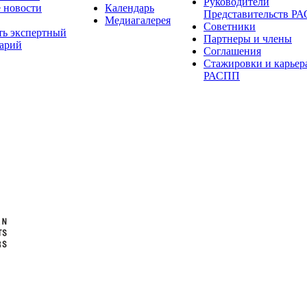
Руководители
 новости
Календарь
Представительств Р
Медиагалерея
Советники
ть экспертный
Партнеры и члены
арий
Соглашения
Стажировки и карьер
РАСПП