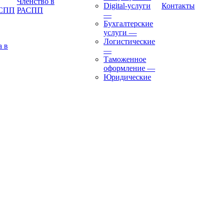
Членство в
Digital-услуги
Контакты
АСПП
РАСПП
—
Бухгалтерские
услуги
—
Логистические
а в
—
Таможенное
оформление
—
Юридические