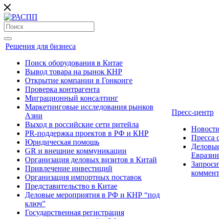
Решения для бизнеса
Поиск оборудования в Китае
Вывод товара на рынок КНР
Открытие компании в Гонконге
Проверка контрагента
Миграционный консалтинг
Маркетинговые исследования рынков
Пресс-центр
Азии
Выход в российские сети ритейла
Новост
PR-поддержка проектов в РФ и КНР
Пресса
Юридическая помощь
Деловые
GR и внешние коммуникации
Евразии
Организация деловых визитов в Китай
Запроси
Привлечение инвестиций
коммен
Организация импортных поставок
Представительство в Китае
Деловые мероприятия в РФ и КНР “под
ключ”
Государственная регистрация