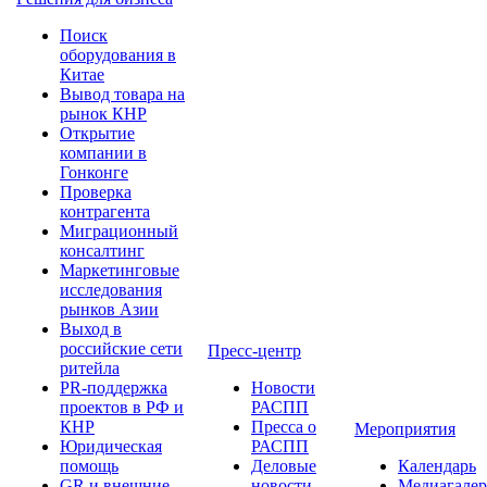
Поиск
оборудования в
Китае
Вывод товара на
рынок КНР
Открытие
компании в
Гонконге
Проверка
контрагента
Миграционный
консалтинг
Маркетинговые
исследования
рынков Азии
Выход в
российские сети
Пресс-центр
ритейла
PR-поддержка
Новости
проектов в РФ и
РАСПП
КНР
Пресса о
Мероприятия
Юридическая
РАСПП
помощь
Деловые
Календарь
GR и внешние
новости
Медиагалер