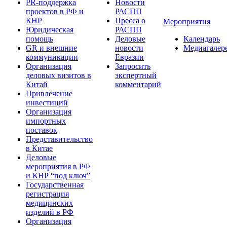
PR-поддержка
Новости
проектов в РФ и
РАСПП
КНР
Пресса о
Мероприятия
Юридическая
РАСПП
помощь
Деловые
Календарь
GR и внешние
новости
Медиагалер
коммуникации
Евразии
Организация
Запросить
деловых визитов в
экспертный
Китай
комментарий
Привлечение
инвестиций
Организация
импортных
поставок
Представительство
в Китае
Деловые
мероприятия в РФ
и КНР “под ключ”
Государственная
регистрация
медицинских
изделий в РФ
Организация