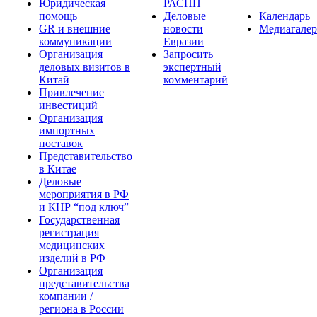
Юридическая
РАСПП
помощь
Деловые
Календарь
GR и внешние
новости
Медиагалер
коммуникации
Евразии
Организация
Запросить
деловых визитов в
экспертный
Китай
комментарий
Привлечение
инвестиций
Организация
импортных
поставок
Представительство
в Китае
Деловые
мероприятия в РФ
и КНР “под ключ”
Государственная
регистрация
медицинских
изделий в РФ
Организация
представительства
компании /
региона в России