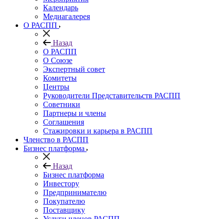
Календарь
Медиагалерея
О РАСПП
Назад
О РАСПП
О Союзе
Экспертный совет
Комитеты
Центры
Руководители Представительств РАСПП
Советники
Партнеры и члены
Соглашения
Стажировки и карьера в РАСПП
Членство в РАСПП
Бизнес платформа
Назад
Бизнес платформа
Инвестору
Предпринимателю
Покупателю
Поставщику
Услуги членов РАСПП