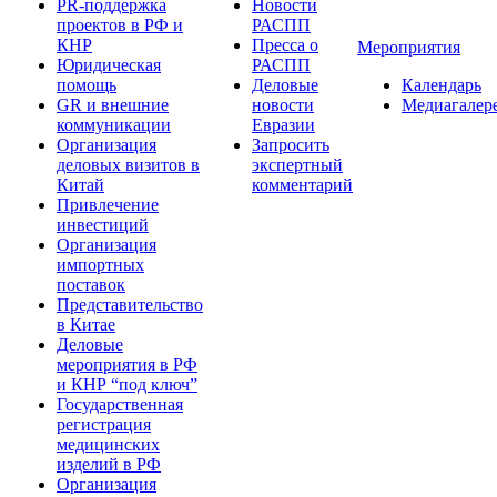
PR-поддержка
Новости
проектов в РФ и
РАСПП
КНР
Пресса о
Мероприятия
Юридическая
РАСПП
помощь
Деловые
Календарь
GR и внешние
новости
Медиагалер
коммуникации
Евразии
Организация
Запросить
деловых визитов в
экспертный
Китай
комментарий
Привлечение
инвестиций
Организация
импортных
поставок
Представительство
в Китае
Деловые
мероприятия в РФ
и КНР “под ключ”
Государственная
регистрация
медицинских
изделий в РФ
Организация