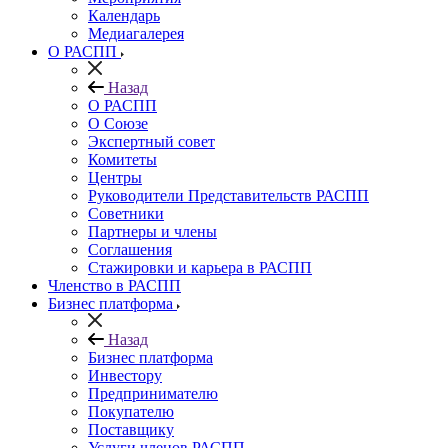
Календарь
Медиагалерея
О РАСПП
Назад
О РАСПП
О Союзе
Экспертный совет
Комитеты
Центры
Руководители Представительств РАСПП
Советники
Партнеры и члены
Соглашения
Стажировки и карьера в РАСПП
Членство в РАСПП
Бизнес платформа
Назад
Бизнес платформа
Инвестору
Предпринимателю
Покупателю
Поставщику
Услуги членов РАСПП