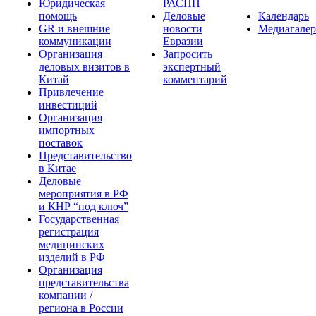
Юридическая
РАСПП
помощь
Деловые
Календарь
GR и внешние
новости
Медиагалер
коммуникации
Евразии
Организация
Запросить
деловых визитов в
экспертный
Китай
комментарий
Привлечение
инвестиций
Организация
импортных
поставок
Представительство
в Китае
Деловые
мероприятия в РФ
и КНР “под ключ”
Государственная
регистрация
медицинских
изделий в РФ
Организация
представительства
компании /
региона в России