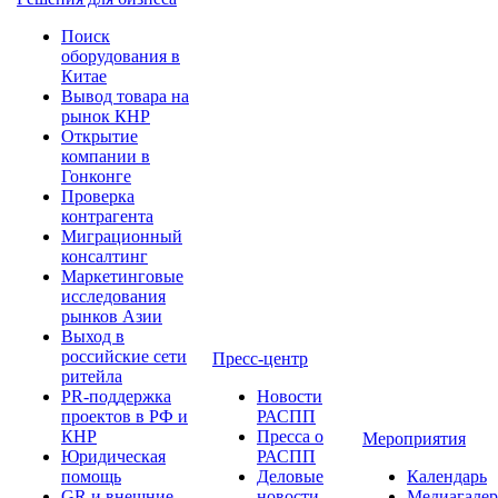
Поиск
оборудования в
Китае
Вывод товара на
рынок КНР
Открытие
компании в
Гонконге
Проверка
контрагента
Миграционный
консалтинг
Маркетинговые
исследования
рынков Азии
Выход в
российские сети
Пресс-центр
ритейла
PR-поддержка
Новости
проектов в РФ и
РАСПП
КНР
Пресса о
Мероприятия
Юридическая
РАСПП
помощь
Деловые
Календарь
GR и внешние
новости
Медиагалер