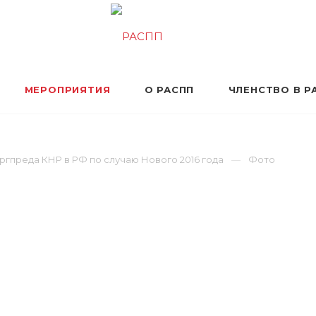
МЕРОПРИЯТИЯ
О РАСПП
ЧЛЕНСТВО В Р
ргпреда КНР в РФ по случаю Нового 2016 года
Фото