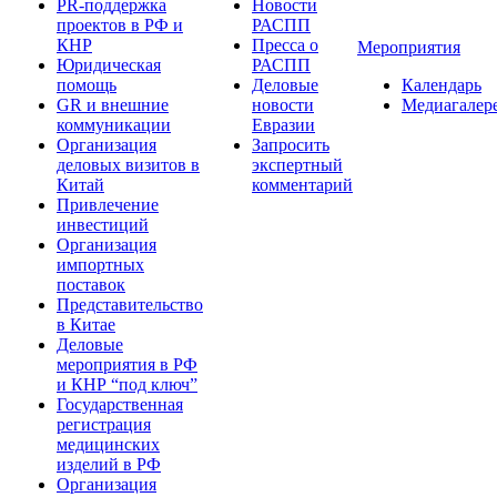
PR-поддержка
Новости
проектов в РФ и
РАСПП
КНР
Пресса о
Мероприятия
Юридическая
РАСПП
помощь
Деловые
Календарь
GR и внешние
новости
Медиагалер
коммуникации
Евразии
Организация
Запросить
деловых визитов в
экспертный
Китай
комментарий
Привлечение
инвестиций
Организация
импортных
поставок
Представительство
в Китае
Деловые
мероприятия в РФ
и КНР “под ключ”
Государственная
регистрация
медицинских
изделий в РФ
Организация