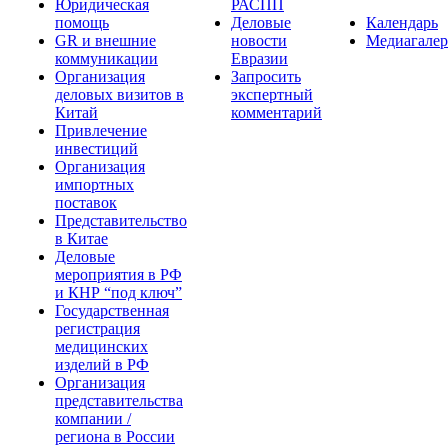
Юридическая
РАСПП
помощь
Деловые
Календарь
GR и внешние
новости
Медиагалер
коммуникации
Евразии
Организация
Запросить
деловых визитов в
экспертный
Китай
комментарий
Привлечение
инвестиций
Организация
импортных
поставок
Представительство
в Китае
Деловые
мероприятия в РФ
и КНР “под ключ”
Государственная
регистрация
медицинских
изделий в РФ
Организация
представительства
компании /
региона в России