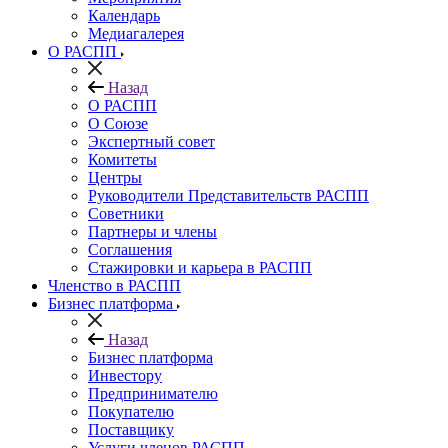
Календарь
Медиагалерея
О РАСПП
Назад
О РАСПП
О Союзе
Экспертный совет
Комитеты
Центры
Руководители Представительств РАСПП
Советники
Партнеры и члены
Соглашения
Стажировки и карьера в РАСПП
Членство в РАСПП
Бизнес платформа
Назад
Бизнес платформа
Инвестору
Предпринимателю
Покупателю
Поставщику
Услуги членов РАСПП