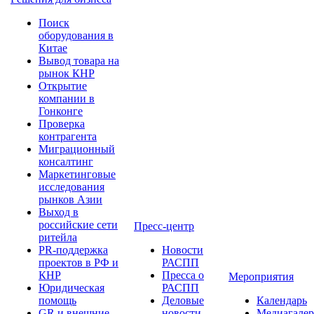
Поиск
оборудования в
Китае
Вывод товара на
рынок КНР
Открытие
компании в
Гонконге
Проверка
контрагента
Миграционный
консалтинг
Маркетинговые
исследования
рынков Азии
Выход в
российские сети
Пресс-центр
ритейла
PR-поддержка
Новости
проектов в РФ и
РАСПП
КНР
Пресса о
Мероприятия
Юридическая
РАСПП
помощь
Деловые
Календарь
GR и внешние
новости
Медиагалер