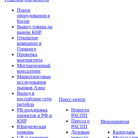
Поиск
оборудования в
Китае
Вывод товара на
рынок КНР
Открытие
компании в
Гонконге
Проверка
контрагента
Миграционный
консалтинг
Маркетинговые
исследования
рынков Азии
Выход в
российские сети
Пресс-центр
ритейла
PR-поддержка
Новости
проектов в РФ и
РАСПП
КНР
Пресса о
Мероприятия
Юридическая
РАСПП
помощь
Деловые
Календарь
GR и внешние
новости
Медиагалер