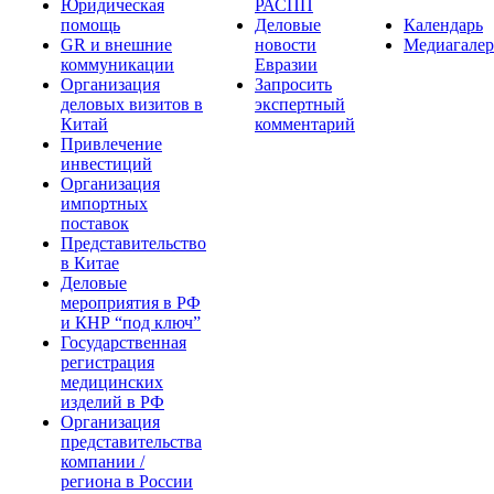
Юридическая
РАСПП
помощь
Деловые
Календарь
GR и внешние
новости
Медиагалер
коммуникации
Евразии
Организация
Запросить
деловых визитов в
экспертный
Китай
комментарий
Привлечение
инвестиций
Организация
импортных
поставок
Представительство
в Китае
Деловые
мероприятия в РФ
и КНР “под ключ”
Государственная
регистрация
медицинских
изделий в РФ
Организация
представительства
компании /
региона в России