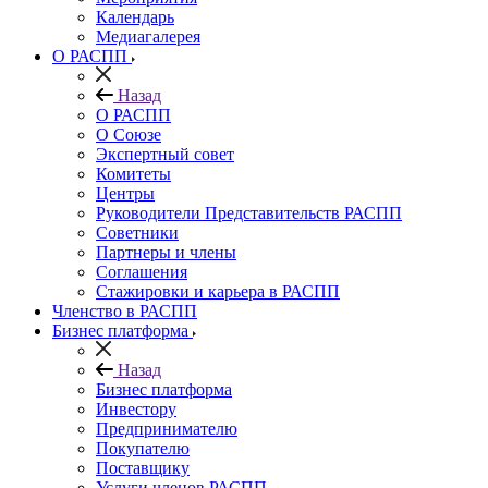
Календарь
Медиагалерея
О РАСПП
Назад
О РАСПП
О Союзе
Экспертный совет
Комитеты
Центры
Руководители Представительств РАСПП
Советники
Партнеры и члены
Соглашения
Стажировки и карьера в РАСПП
Членство в РАСПП
Бизнес платформа
Назад
Бизнес платформа
Инвестору
Предпринимателю
Покупателю
Поставщику
Услуги членов РАСПП