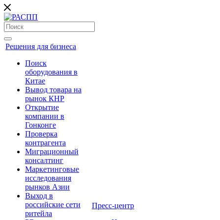
Решения для бизнеса
Поиск
оборудования в
Китае
Вывод товара на
рынок КНР
Открытие
компании в
Гонконге
Проверка
контрагента
Миграционный
консалтинг
Маркетинговые
исследования
рынков Азии
Выход в
российские сети
Пресс-центр
ритейла