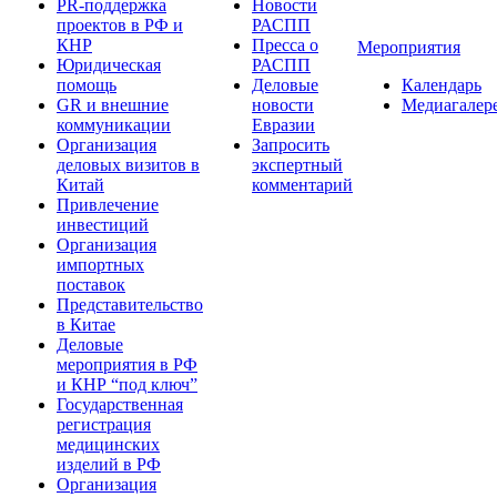
PR-поддержка
Новости
проектов в РФ и
РАСПП
КНР
Пресса о
Мероприятия
Юридическая
РАСПП
помощь
Деловые
Календарь
GR и внешние
новости
Медиагалер
коммуникации
Евразии
Организация
Запросить
деловых визитов в
экспертный
Китай
комментарий
Привлечение
инвестиций
Организация
импортных
поставок
Представительство
в Китае
Деловые
мероприятия в РФ
и КНР “под ключ”
Государственная
регистрация
медицинских
изделий в РФ
Организация