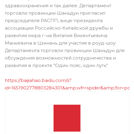
здравоохранения и так далее. Департамент
торговли провинции Шаньдун пригласил
председателя РАСПП, вице-президента
ассоциации Российско-Китайской дружбы и
развития мира г-на Виталия Викентьевича
Манкевича в Цзинань для участия в роуд-шоу
Департамента торговли провинции Шаньдун для
обсуждения возможностей сотрудничества и
развития в проекте "Один пояс, один путь"
https://baijiahao.baidu.com/s?
id=1651902778803284301&amp;wfr=spider&amp;for=pc