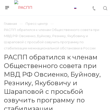
Главная
Пресс-центр
РАСПП обратился к членам Общественного совета при
МВД РФ Овсиенко, Буйнову, Резнику, Якубовичу и
Шараповой с просьбой озвучить программу по
стабилизации межнациональной обстановки в России
РАСПП обратился к членам
Общественного совета при
МВД РФ Овсиенко, Буйнову,
Резнику, Якубовичу и
Шараповой с просьбой
озвучить программу по
стабилизации