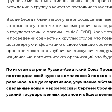
трудовые мигранты», активно защищающее права д
вхождении в группу в качестве постоянного участн
В ходе беседы были затронуты вопросы, связанные
которые станут предметом рассмотрения на засед
в государственные органы – УФМС, ГУВД. Кроме эт
и проведении совместных круглых столов, что поз
достоверную информацию о своих бывших соотечес
проектов может стать публичная дискуссия между
национально-патриотических организаций, что буд
По итогам встречи Русско-Азиатский Союз Про
подтвердил свой курс на комплексный подход к
реальное, а не декларативное, улучшение обстан
сделанные новым мэром Москвы Сергеем Собяни
усилий государственных органов и общественны