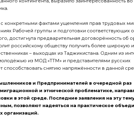
анного контингента, выразило заинтересованность во
ика.
 с конкретными фактами ущемления прав трудовых ми
аниях Рабочей группы и подготовки соответствующих
ого, достигнута предварительная договорённость об 
волит российскому обществу получить более широкую и
твенниках – выходцах из Таджикистана. Одним из ин
 молодёжью из МОД «ТТМ» и представителями русских
ет способствовать снятию напряжённости в данной сре
мышленников и Предпринимателей в очередной раз
 миграционной и этнической проблематике, направ
овки в этой среде. Последние заявления на эту тему
ным, позволяют надеяться на практическое объед
х организаций.