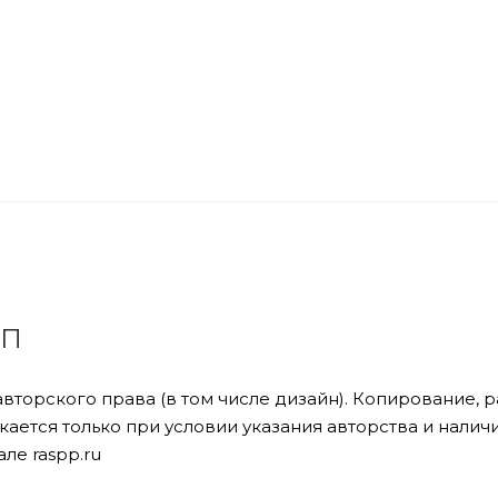
ПП
авторского права (в том числе дизайн). Копирование,
ается только при условии указания авторства и налич
ле raspp.ru