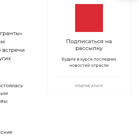
гранты»
Подписаться на
ом
рассылку
 встречи
угих
Будьте в курсе последних
новостей отрасли
стоялась
ПОДПИСАТЬСЯ
ным
ивы
кские