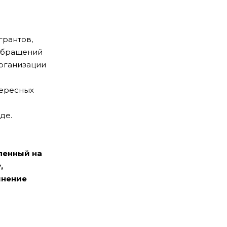
грантов,
 обращений
организации
тересных
де.
ленный на
,
инение