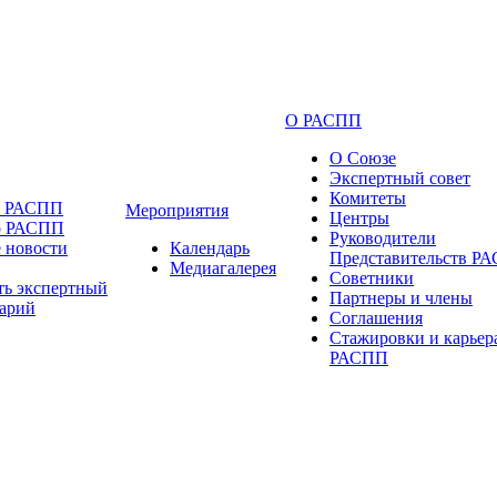
О РАСПП
О Союзе
Экспертный совет
Комитеты
и РАСПП
Мероприятия
Центры
о РАСПП
Руководители
 новости
Календарь
Представительств Р
Медиагалерея
Советники
ть экспертный
Партнеры и члены
арий
Соглашения
Стажировки и карьер
РАСПП