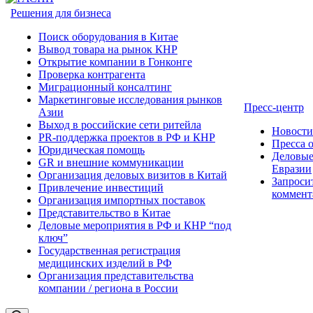
Решения для бизнеса
Поиск оборудования в Китае
Вывод товара на рынок КНР
Открытие компании в Гонконге
Проверка контрагента
Миграционный консалтинг
Маркетинговые исследования рынков
Пресс-центр
Азии
Выход в российские сети ритейла
Новост
PR-поддержка проектов в РФ и КНР
Пресса 
Юридическая помощь
Деловые
GR и внешние коммуникации
Евразии
Организация деловых визитов в Китай
Запроси
Привлечение инвестиций
коммент
Организация импортных поставок
Представительство в Китае
Деловые мероприятия в РФ и КНР “под
ключ”
Государственная регистрация
медицинских изделий в РФ
Организация представительства
компании / региона в России