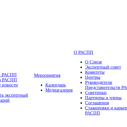
О РАСПП
О Союзе
Экспертный совет
Комитеты
и РАСПП
Мероприятия
Центры
 о РАСПП
Руководители
 новости
Календарь
Представительств 
Медиагалерея
Советники
ть экспертный
Партнеры и члены
тарий
Соглашения
Стажировки и карьер
РАСПП