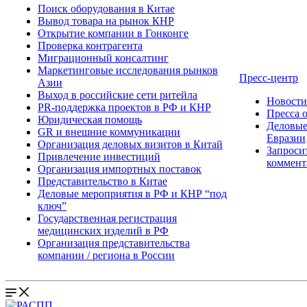
Поиск оборудования в Китае
Вывод товара на рынок КНР
Открытие компании в Гонконге
Проверка контрагента
Миграционный консалтинг
Маркетинговые исследования рынков
Пресс-центр
Азии
Выход в российские сети ритейла
Новост
PR-поддержка проектов в РФ и КНР
Пресса 
Юридическая помощь
Деловые
GR и внешние коммуникации
Евразии
Организация деловых визитов в Китай
Запроси
Привлечение инвестиций
коммент
Организация импортных поставок
Представительство в Китае
Деловые мероприятия в РФ и КНР “под
ключ”
Государственная регистрация
медицинских изделий в РФ
Организация представительства
компании / региона в России