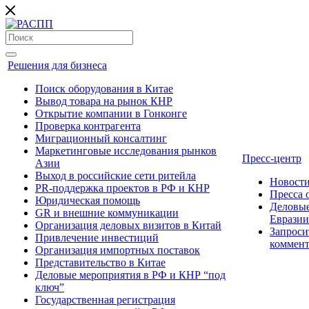
Решения для бизнеса
Поиск оборудования в Китае
Вывод товара на рынок КНР
Открытие компании в Гонконге
Проверка контрагента
Миграционный консалтинг
Маркетинговые исследования рынков
Пресс-центр
Азии
Выход в российские сети ритейла
Новост
PR-поддержка проектов в РФ и КНР
Пресса
Юридическая помощь
Деловые
GR и внешние коммуникации
Евразии
Организация деловых визитов в Китай
Запроси
Привлечение инвестиций
коммен
Организация импортных поставок
Представительство в Китае
Деловые мероприятия в РФ и КНР “под
ключ”
Государственная регистрация