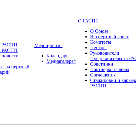
О РАСПП
О Союзе
Экспертный совет
Комитеты
и РАСПП
Мероприятия
Центры
о РАСПП
Руководители
 новости
Календарь
Представительств Р
Медиагалерея
Советники
ть экспертный
Партнеры и члены
арий
Соглашения
Стажировки и карьер
РАСПП