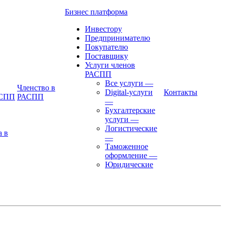
Бизнес платформа
Инвестору
Предпринимателю
Покупателю
Поставщику
Услуги членов
РАСПП
Все услуги
—
Членство в
Digital-услуги
Контакты
АСПП
РАСПП
—
Бухгалтерские
услуги
—
Логистические
а в
—
Таможенное
оформление
—
Юридические