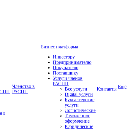
Бизнес платформа
Инвестору
Предпринимателю
Покупателю
Поставщику
Услуги членов
РАСПП
Членство в
Ещё
Все услуги
Контакты
РАСПП
РАСПП
Digital-услуги
Бухгалтерские
услуги
Логистические
а в
Таможенное
оформление
Юридические