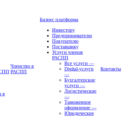
Бизнес платформа
Инвестору
Предпринимателю
Покупателю
Поставщику
Услуги членов
РАСПП
Все услуги
—
Членство в
Digital-услуги
Контакты
АСПП
РАСПП
—
Бухгалтерские
услуги
—
Логистические
а в
—
Таможенное
оформление
—
Юридические