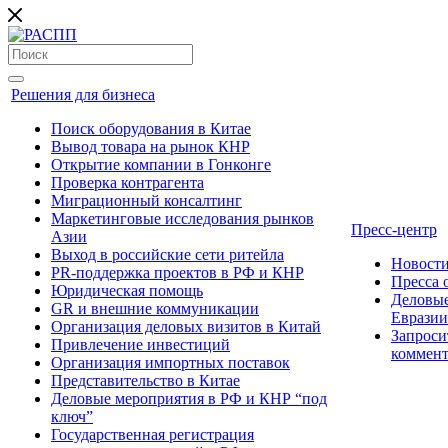
Решения для бизнеса
Поиск оборудования в Китае
Вывод товара на рынок КНР
Открытие компании в Гонконге
Проверка контрагента
Миграционный консалтинг
Маркетинговые исследования рынков
Пресс-центр
Азии
Выход в российские сети ритейла
Новост
PR-поддержка проектов в РФ и КНР
Пресса
Юридическая помощь
Деловые
GR и внешние коммуникации
Евразии
Организация деловых визитов в Китай
Запроси
Привлечение инвестиций
коммен
Организация импортных поставок
Представительство в Китае
Деловые мероприятия в РФ и КНР “под
ключ”
Государственная регистрация