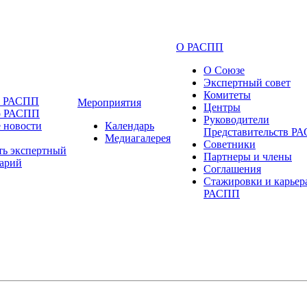
О РАСПП
О Союзе
Экспертный совет
Комитеты
и РАСПП
Мероприятия
Центры
о РАСПП
Руководители
 новости
Календарь
Представительств Р
Медиагалерея
Советники
ть экспертный
Партнеры и члены
арий
Соглашения
Стажировки и карьер
РАСПП