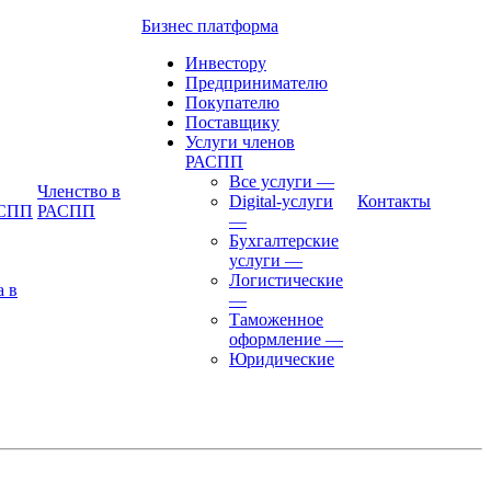
Бизнес платформа
Инвестору
Предпринимателю
Покупателю
Поставщику
Услуги членов
РАСПП
Все услуги
—
Членство в
Digital-услуги
Контакты
АСПП
РАСПП
—
Бухгалтерские
услуги
—
Логистические
а в
—
Таможенное
оформление
—
Юридические