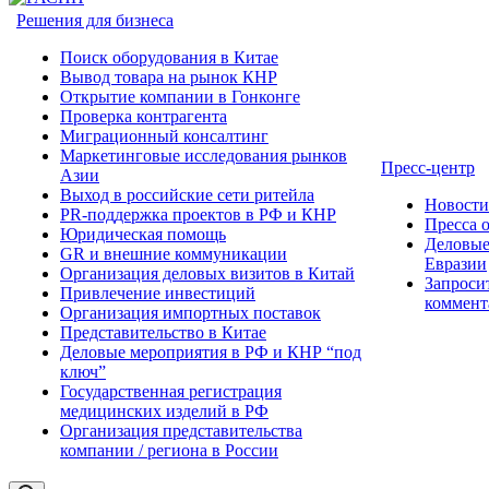
Решения для бизнеса
Поиск оборудования в Китае
Вывод товара на рынок КНР
Открытие компании в Гонконге
Проверка контрагента
Миграционный консалтинг
Маркетинговые исследования рынков
Пресс-центр
Азии
Выход в российские сети ритейла
Новост
PR-поддержка проектов в РФ и КНР
Пресса 
Юридическая помощь
Деловые
GR и внешние коммуникации
Евразии
Организация деловых визитов в Китай
Запроси
Привлечение инвестиций
коммент
Организация импортных поставок
Представительство в Китае
Деловые мероприятия в РФ и КНР “под
ключ”
Государственная регистрация
медицинских изделий в РФ
Организация представительства
компании / региона в России