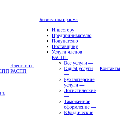
Бизнес платформа
Инвестору
Предпринимателю
Покупателю
Поставщику
Услуги членов
РАСПП
Все услуги
—
Членство в
Digital-услуги
Контакты
АСПП
РАСПП
—
Бухгалтерские
услуги
—
Логистические
а в
—
Таможенное
оформление
—
Юридические