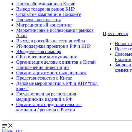
Поиск оборудования в Китае
Вывод товара на рынок КНР
Открытие компании в Гонконге
Проверка контрагента
Миграционный консалтинг
Маркетинговые исследования рынков
Пресс-центр
Азии
Выход в российские сети ритейла
Новост
PR-поддержка проектов в РФ и КНР
Пресса 
Юридическая помощь
Деловые
GR и внешние коммуникации
Евразии
Организация деловых визитов в Китай
Запроси
Привлечение инвестиций
коммент
Организация импортных поставок
Представительство в Китае
Деловые мероприятия в РФ и КНР “под
ключ”
Государственная регистрация
медицинских изделий в РФ
Организация представительства
компании / региона в России