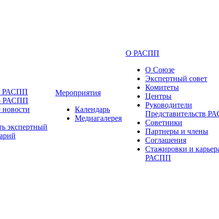
О РАСПП
О Союзе
Экспертный совет
Комитеты
и РАСПП
Мероприятия
Центры
о РАСПП
Руководители
 новости
Календарь
Представительств Р
Медиагалерея
Советники
ть экспертный
Партнеры и члены
арий
Соглашения
Стажировки и карьер
РАСПП