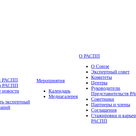
О РАСПП
О Союзе
Экспертный совет
Комитеты
и РАСПП
Мероприятия
Центры
 о РАСПП
Руководители
 новости
Календарь
Представительств 
Медиагалерея
Советники
ть экспертный
Партнеры и члены
тарий
Соглашения
Стажировки и карьер
РАСПП