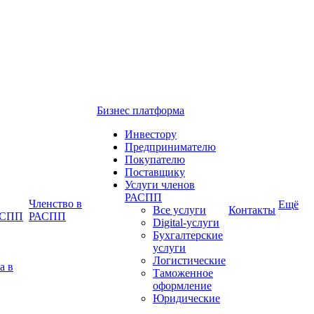
Бизнес платформа
Инвестору
Предпринимателю
Покупателю
Поставщику
Услуги членов
РАСПП
Членство в
Ещё
Все услуги
Контакты
РАСПП
РАСПП
Digital-услуги
Бухгалтерские
услуги
Логистические
а в
Таможенное
оформление
Юридические