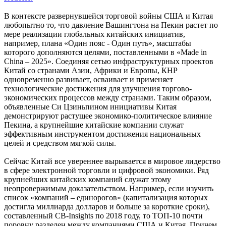
В контексте развернувшейся торговой войны США и Китая
любопытно то, что давление Вашингтона на Пекин растет по
мере реализации глобальных китайских инициатив,
например, плана «Один пояс - Один путь», масштабы
которого дополняются целями, поставленными в «Made in
China – 2025». Соединяя сетью инфраструктурных проектов
Китай со странами Азии, Африки и Европы, КНР
одновременно развивает, осваивает и применяет
технологические достижения для улучшения торгово-
экономических процессов между странами. Таким образом,
объявленные Си Цзиньпином инициативы Китая
демонстрируют растущее экономико-политическое влияние
Пекина, а крупнейшие китайские компании служат
эффективным инструментом достижения национальных
целей и средством мягкой силы.
Сейчас Китай все увереннее вырывается в мировое лидерство
в сфере электронной торговли и цифровой экономики. Ряд
крупнейших китайских компаний служат этому
неопровержимым доказательством. Например, если изучить
список «компаний – единорогов» (капитализация которых
достигла миллиарда долларов и больше за короткие сроки),
составленный CB-Insights по 2018 году, то ТОП-10 почти
поровну разделен между компаниями США и Китая. Причем