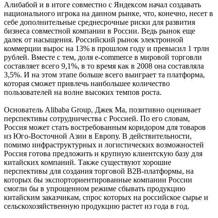
Алибабой и в итоге совместно с Яндексом начал создавать
национального игрока на данном рынке, что, конечно, несет в
себе дополнительные среднесрочные риски для развития
бизнеса совместной компании в России. Ведь рынок еще
далек от насыщения. Российский рынок электронной
коммерции вырос на 13% в прошлом году и превысил 1 трлн
рублей. Вместе с тем, доля e-commerce в мировой торговли
составляет всего 9,1%, в то время как в 2008 она составляла
3,5%. И на этом этапе больше всего выиграет та платформа,
которая сможет привлечь наибольшее количество
пользователей на волне высоких темпов роста.
Основатель Alibaba Group, Джек Ма, позитивно оценивает
перспективы сотрудничества с Россией. По его словам,
Россия может стать востребованным коридором для товаров
из Юго-Восточной Азии в Европу. В действительности,
помимо инфраструктурных и логистических возможностей
Россия готова предложить и крупную клиентскую базу для
китайских компаний. Также существуют хорошие
перспективы для создания торговой B2B-платформы, на
которых бы экспорториентированные компании России
смогли бы в упрощенном режиме сбывать продукцию
китайским заказчикам, спрос которых на российское сырье и
сельскохозяйственную продукцию растет из года в год.