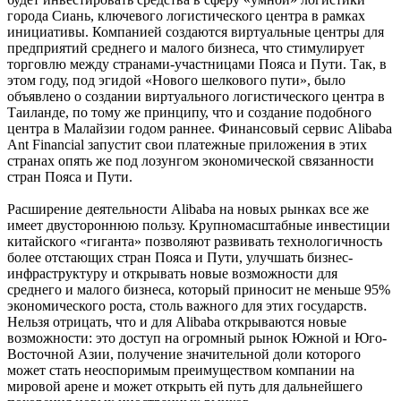
города Сиань, ключевого логистического центра в рамках
инициативы. Компанией создаются виртуальные центры для
предприятий среднего и малого бизнеса, что стимулирует
торговлю между странами-участницами Пояса и Пути. Так, в
этом году, под эгидой «Нового шелкового пути», было
объявлено о создании виртуального логистического центра в
Таиланде, по тому же принципу, что и создание подобного
центра в Малайзии годом раннее. Финансовый сервис Alibaba
Ant Financial запустит свои платежные приложения в этих
странах опять же под лозунгом экономической связанности
стран Пояса и Пути.
Расширение деятельности Alibaba на новых рынках все же
имеет двустороннюю пользу. Крупномасштабные инвестиции
китайского «гиганта» позволяют развивать технологичность
более отстающих стран Пояса и Пути, улучшать бизнес-
инфраструктуру и открывать новые возможности для
среднего и малого бизнеса, который приносит не меньше 95%
экономического роста, столь важного для этих государств.
Нельзя отрицать, что и для Alibaba открываются новые
возможности: это доступ на огромный рынок Южной и Юго-
Восточной Азии, получение значительной доли которого
может стать неоспоримым преимуществом компании на
мировой арене и может открыть ей путь для дальнейшего