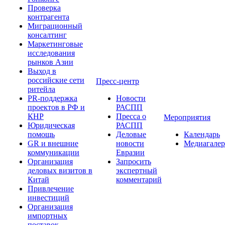
Проверка
контрагента
Миграционный
консалтинг
Маркетинговые
исследования
рынков Азии
Выход в
российские сети
Пресс-центр
ритейла
PR-поддержка
Новости
проектов в РФ и
РАСПП
КНР
Пресса о
Мероприятия
Юридическая
РАСПП
помощь
Деловые
Календарь
GR и внешние
новости
Медиагалер
коммуникации
Евразии
Организация
Запросить
деловых визитов в
экспертный
Китай
комментарий
Привлечение
инвестиций
Организация
импортных
поставок