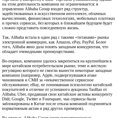
на этом деятельность компании не ограничивается: в
управлении Alibaba Group входит ряд структур,
задействованных в искусственном интеллекте, облачных
вычислениях, финансовых технологиях, мобильных платежах
и прочих сервисах, без которых в ближайшем будущем будет
сложно представить повседневную жизнь.
Так, Alibaba встала в один ряд с такими «титанами» рынка
электронной коммерции, как Amazon, ePay, PayPal. Более
того, Alibaba явно дала понять западным конкурентам, что
обладает очевидными преимуществами.
Во-первых, компании удалось закрепиться на крупнейшем в
мире китайском потребительском рынке, темп и жесткую
регуляцию которого не смогли вынести некоторые западные
компании (например, Apple, подвергнувшаяся атаке
чиновников и СМИ за «некачественное сервисное
обслуживание; eBay, не понимавшая психологию китайский
покупателей в отличие от успешного аукциона TaoBao от
Alibaba; Uber, продавшая свои китайские активы конкуренту
Didi; Google, Twitter и Foursquare, чьи сервисы были
заблокированы в Китае после отказа компаний подчиняться
нормативным актам и ряд других примеров).
Во-вторых, Alibaba Group ищет инвестиционные