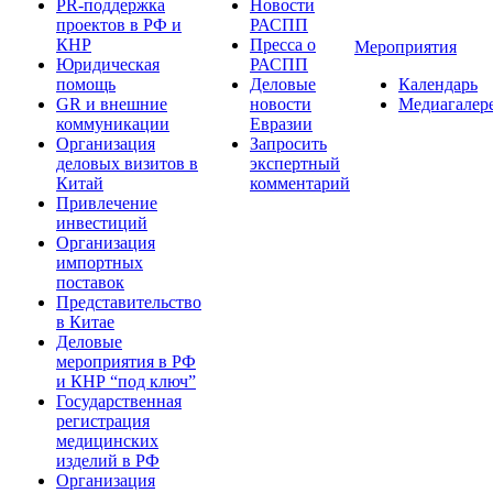
PR-поддержка
Новости
проектов в РФ и
РАСПП
КНР
Пресса о
Мероприятия
Юридическая
РАСПП
помощь
Деловые
Календарь
GR и внешние
новости
Медиагалер
коммуникации
Евразии
Организация
Запросить
деловых визитов в
экспертный
Китай
комментарий
Привлечение
инвестиций
Организация
импортных
поставок
Представительство
в Китае
Деловые
мероприятия в РФ
и КНР “под ключ”
Государственная
регистрация
медицинских
изделий в РФ
Организация