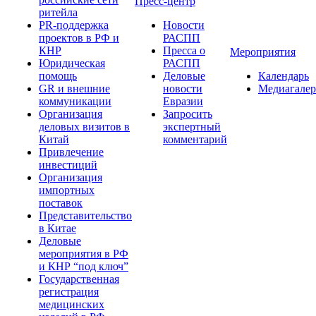
Пресс-центр
ритейла
PR-поддержка
Новости
проектов в РФ и
РАСПП
КНР
Пресса о
Мероприятия
Юридическая
РАСПП
помощь
Деловые
Календарь
GR и внешние
новости
Медиагалер
коммуникации
Евразии
Организация
Запросить
деловых визитов в
экспертный
Китай
комментарий
Привлечение
инвестиций
Организация
импортных
поставок
Представительство
в Китае
Деловые
мероприятия в РФ
и КНР “под ключ”
Государственная
регистрация
медицинских