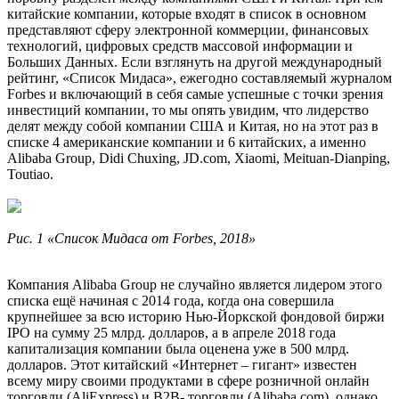
китайские компании, которые входят в список в основном
представляют сферу электронной коммерции, финансовых
технологий, цифровых средств массовой информации и
Больших Данных. Если взглянуть на другой международный
рейтинг, «Список Мидаса», ежегодно составляемый журналом
Forbes и включающий в себя самые успешные с точки зрения
инвестиций компании, то мы опять увидим, что лидерство
делят между собой компании США и Китая, но на этот раз в
списке 4 американские компании и 6 китайских, а именно
Alibaba Group, Didi Chuxing, JD.com, Xiaomi, Meituan-Dianping,
Toutiao.
Рис. 1 «Список Мидаса от Forbes, 2018»
Компания Alibaba Group не случайно является лидером этого
списка ещё начиная с 2014 года, когда она совершила
крупнейшее за всю историю Нью-Йоркской фондовой биржи
IPO на сумму 25 млрд. долларов, а в апреле 2018 года
капитализация компании была оценена уже в 500 млрд.
долларов. Этот китайский «Интернет – гигант» известен
всему миру своими продуктами в сфере розничной онлайн
торговли (AliExpress) и B2B- торговли (Alibaba.com), однако