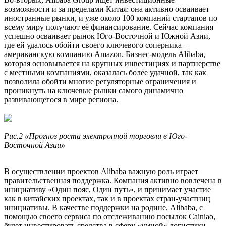
возможности и за пределами Китая: она активно осваивает
иностранные рынки, и уже около 100 компаний стартапов по
всему миру получают её финансирование. Сейчас компания
успешно осваивает рынок Юго-Восточной и Южной Азии,
где ей удалось обойти своего ключевого соперника –
американскую компанию Amazon. Бизнес-модель Alibaba,
которая основывается на крупных инвестициях и партнерстве
с местными компаниями, оказалась более удачной, так как
позволила обойти многие регуляторные ограничения и
проникнуть на ключевые рынки самого динамично
развивающегося в мире региона.
Рис.2 «Прогноз роста электронной торговли в Юго-
Восточной Азии»
В осуществлении проектов Alibaba важную роль играет
правительственная поддержка. Компания активно вовлечена в
инициативу «Один пояс, Один путь», и принимает участие
как в китайских проектах, так и в проектах стран-участниц
инициативы. В качестве поддержки на родине, Alibaba, с
помощью своего сервиса по отслеживанию посылок Cainiao,
будет инвестировать средства в сферу «умной» логистики