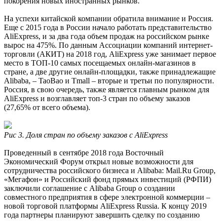
покорения новых иностранных рынков.
На успехи китайской компании обратила внимание и Россия.
Еще с 2015 года в России начало работать представительство
AliExpress, и за два года объем продаж на российском рынке
вырос на 475%. По данным Ассоциации компаний интернет-
торговли (АКИТ) на 2018 год, AliExpress уже занимает первое
место в ТОП-10 самых посещаемых онлайн-магазинов в
стране, а две другие онлайн-площадки, также принадлежащие
Alibaba, – TaoBao и Tmall – вторые и третьи по популярности.
Россия, в свою очередь, также является главным рынком для
AliExpress и возглавляет топ-3 стран по объему заказов
(27,65% от всего объема).
Рис 3. Доля стран по объему заказов с AliExpress
Проведенный в сентябре 2018 года Восточный
Экономический Форум открыл новые возможности для
сотрудничества российского бизнеса и Alibaba: Mail.Ru Group,
«Мегафон» и Российский фонд прямых инвестиций (РФПИ)
заключили соглашение с Alibaba Group о создании
совместного предприятия в сфере электронной коммерции –
новой торговой платформы AliExpress Russia. К концу 2019
года партнеры планируют завершить сделку по созданию