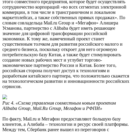
этого совместного предприятия, которое будет осуществлять
сотрудничество корпораций «во всех сегментах электронной
коммерции, в том числе в трансграничном и локальном
маркетплейсах, а также собственных прямых продажах». По
словам совладельца Mail.ru Group и «Мегафон» Алишера
Усманова, партнерство с Alibaba будет иметь решающее
значение для цифровой трансформации российской
экономики. К тому же, намеченный проект станет
существенным толчком для развития российского малого и
среднего бизнеса, поскольку откроет для него огромную
потребительскую базу Китая, а также будет стимулировать
создание новых рабочих мест и углубит торгово-
экономическое партнерство России и Китая. Более того,
российская сторона получит доступ к технологиям и
разработкам китайского партнера, что положительно скажется
на технологическом развитии и инновационности российских
сервисов.
Рис 4. «Схема управления совместным новым проектом
Alibaba Group, Mail.Ru Group, Мегафон и РФПИ»
По факту, Mail.ru и Мегафон предоставляют большую базу
клиентов, а Алибаба – технологии и ресурс своей платформы.
Между тем, Сбербанк ранее вышел из переговоров с