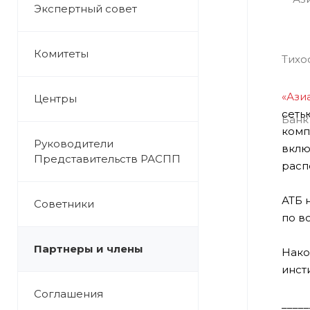
Экспертный совет
Комитеты
«Ази
Центры
сеть
комп
Руководители
вклю
Представительств РАСПП
расп
АТБ 
Советники
по в
Партнеры и члены
Нако
инст
Соглашения
_____