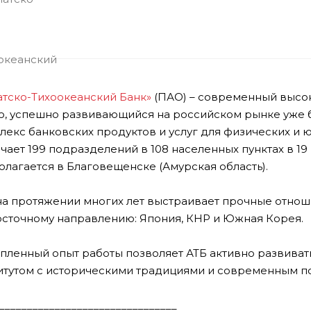
атско-Тихоокеанский Банк»
(ПАО) – современный высок
ю, успешно развивающийся на российском рынке уже б
лекс банковских продуктов и услуг для физических и 
чает 199 подразделений в 108 населенных пунктах в 19
олагается в Благовещенске (Амурская область).
на протяжении многих лет выстраивает прочные отнош
осточному направлению: Япония, КНР и Южная Корея.
пленный опыт работы позволяет АТБ активно развиват
итутом с историческими традициями и современным по
________________________________