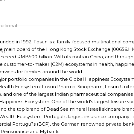
nded in 1992, Fosun is a family-focused multinational comp
e main board of the Hong Kong Stock Exchange (00656.HK) s
exceed RMB500 billion. With its roots in China, and through
e customer-to-maker (C2M) ecosystems in health, happiness
ervices for families around the world.
or portfolio companies in the Global Happiness Ecosystem
Health Ecosystem: Fosun Pharma, Sinopharm, Fosun United H
, and one of the largest Indian pharmaceutical companies
Happiness Ecosystem: One of the world’s largest leisure va
 and the top brand of Dead Sea mineral Israeli skincare bra
Wealth Ecosystem: Portugal’s largest insurance company Fid
rcial Portugu?s (BCP), the German renowned private ban
 Reinsurance and Mybank.