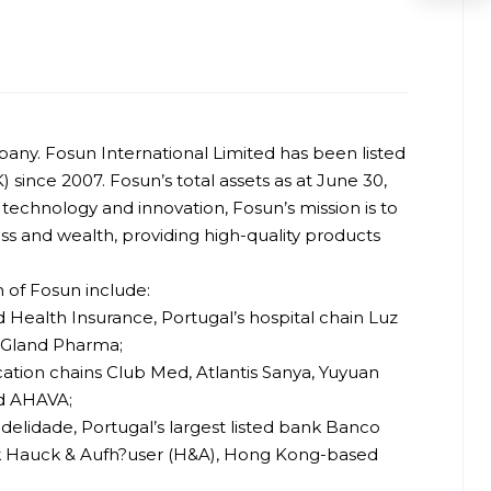
any. Fosun International Limited has been listed
ince 2007. Fosun’s total assets as at June 30,
 technology and innovation, Fosun’s mission is to
 and wealth, providing high-quality products
 of Fosun include:
ealth Insurance, Portugal’s hospital chain Luz
 Gland Pharma;
cation chains Club Med, Atlantis Sanya, Yuyuan
nd AHAVA;
elidade, Portugal’s largest listed bank Banco
k Hauck & Aufh?user (H&A), Hong Kong-based