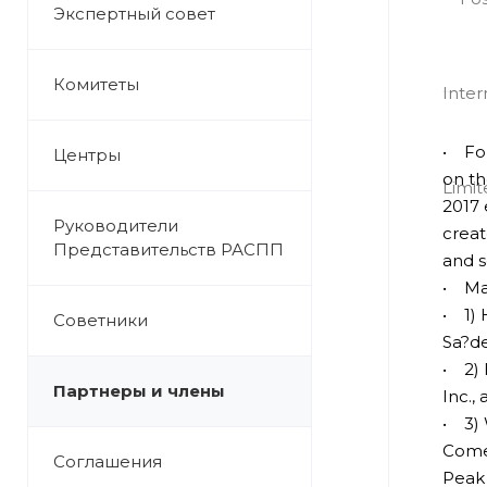
Экспертный совет
Комитеты
• Fou
Центры
on th
2017 
Руководители
creat
Представительств РАСПП
and s
• Maj
• 1) 
Советники
Sa?de
• 2) 
Партнеры и члены
Inc.,
• 3) 
Come
Соглашения
Peak