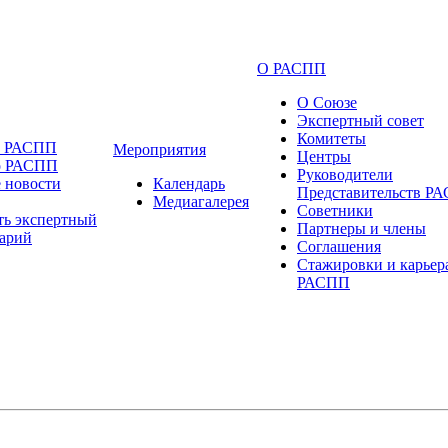
О РАСПП
О Союзе
Экспертный совет
Комитеты
и РАСПП
Мероприятия
Центры
о РАСПП
Руководители
 новости
Календарь
Представительств Р
Медиагалерея
Советники
ть экспертный
Партнеры и члены
арий
Соглашения
Стажировки и карьер
РАСПП