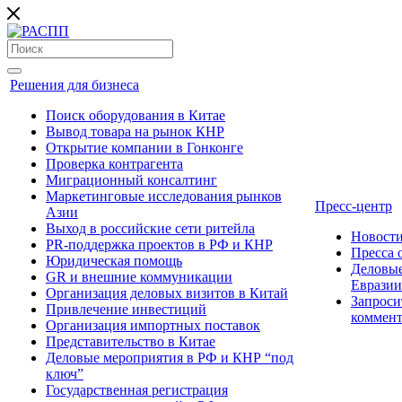
Решения для бизнеса
Поиск оборудования в Китае
Вывод товара на рынок КНР
Открытие компании в Гонконге
Проверка контрагента
Миграционный консалтинг
Маркетинговые исследования рынков
Пресс-центр
Азии
Выход в российские сети ритейла
Новост
PR-поддержка проектов в РФ и КНР
Пресса
Юридическая помощь
Деловые
GR и внешние коммуникации
Евразии
Организация деловых визитов в Китай
Запроси
Привлечение инвестиций
коммен
Организация импортных поставок
Представительство в Китае
Деловые мероприятия в РФ и КНР “под
ключ”
Государственная регистрация