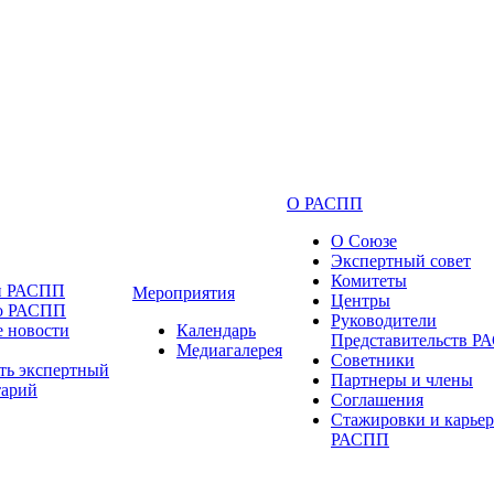
О РАСПП
О Союзе
Экспертный совет
Комитеты
и РАСПП
Мероприятия
Центры
 о РАСПП
Руководители
 новости
Календарь
Представительств 
Медиагалерея
Советники
ть экспертный
Партнеры и члены
тарий
Соглашения
Стажировки и карьер
РАСПП