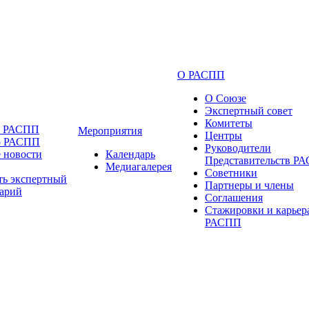
О РАСПП
О Союзе
Экспертный совет
Комитеты
и РАСПП
Мероприятия
Центры
о РАСПП
Руководители
 новости
Календарь
Представительств Р
Медиагалерея
Советники
ть экспертный
Партнеры и члены
арий
Соглашения
Стажировки и карьер
РАСПП