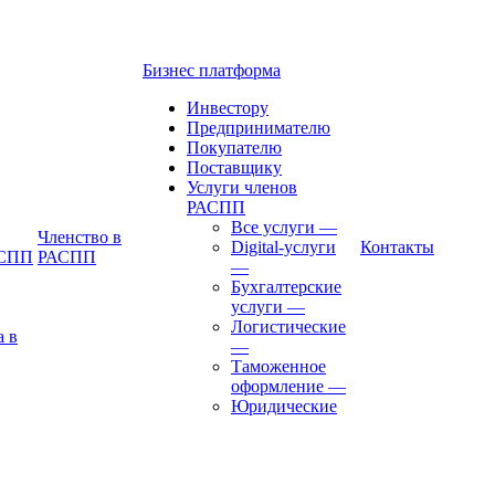
Бизнес платформа
Инвестору
Предпринимателю
Покупателю
Поставщику
Услуги членов
РАСПП
Все услуги
—
Членство в
Digital-услуги
Контакты
АСПП
РАСПП
—
Бухгалтерские
услуги
—
Логистические
а в
—
Таможенное
оформление
—
Юридические