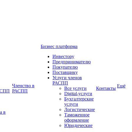
Бизнес платформа
Инвестору
Предпринимателю
Покупателю
Поставщику
Услуги членов
РАСПП
Членство в
Ещё
Все услуги
Контакты
РАСПП
РАСПП
Digital-услуги
Бухгалтерские
услуги
Логистические
а в
Таможенное
оформление
Юридические