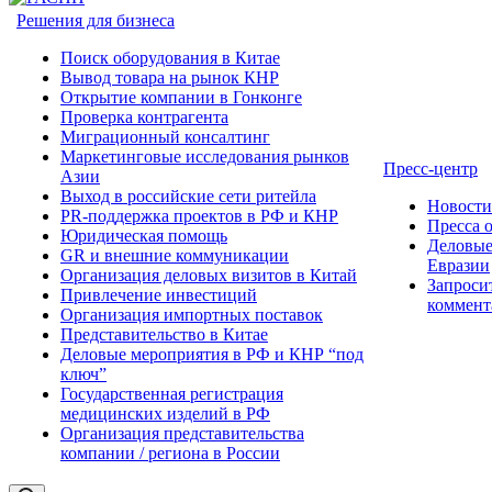
Решения для бизнеса
Поиск оборудования в Китае
Вывод товара на рынок КНР
Открытие компании в Гонконге
Проверка контрагента
Миграционный консалтинг
Маркетинговые исследования рынков
Пресс-центр
Азии
Выход в российские сети ритейла
Новост
PR-поддержка проектов в РФ и КНР
Пресса 
Юридическая помощь
Деловые
GR и внешние коммуникации
Евразии
Организация деловых визитов в Китай
Запроси
Привлечение инвестиций
коммент
Организация импортных поставок
Представительство в Китае
Деловые мероприятия в РФ и КНР “под
ключ”
Государственная регистрация
медицинских изделий в РФ
Организация представительства
компании / региона в России