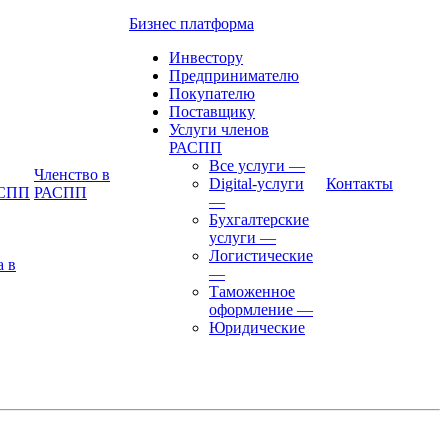
Бизнес платформа
Инвестору
Предпринимателю
Покупателю
Поставщику
Услуги членов
РАСПП
Все услуги
—
Членство в
Digital-услуги
Контакты
АСПП
РАСПП
—
Бухгалтерские
услуги
—
Логистические
а в
—
Таможенное
оформление
—
Юридические