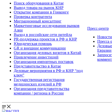
Поиск оборудования в Китае
Вывод товара на рынок КНР
Открытие компании в Гонконге
Проверка контрагента
Миграционный консалтинг
Маркетинговые исследования рынков
Пресс-центр
Азии
Выход в российские сети ритейла
Новост
PR-поддержка проектов в РФ и КНР
Пресса 
Юридическая помощь
Деловые
GR и внешние коммуникации
Евразии
Организация деловых визитов в Китай
Запроси
Привлечение инвестиций
коммент
Организация импортных поставок
Представительство в Китае
Деловые мероприятия в РФ и КНР “под
ключ”
Государственная регистрация
медицинских изделий в РФ
Организация представительства
компании / региона в России