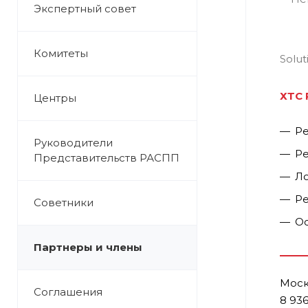
Экспертный совет
Комитеты
ХТС 
Центры
Ре
Руководители
Ре
Представительств РАСПП
Ло
Ре
Советники
Ос
Партнеры и члены
Моск
Соглашения
8 936