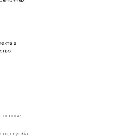
 рыночных
оекта в
ство
а основе
тв, служба