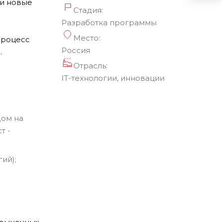
 и новые
Стадия:
Разработка программы
Место:
 процесс
Россия
.
Отрасль:
IT-технологии, инновации
дом на
т -
ий);