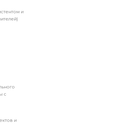
истентом и
ителей)
льного
ы с
ектов и