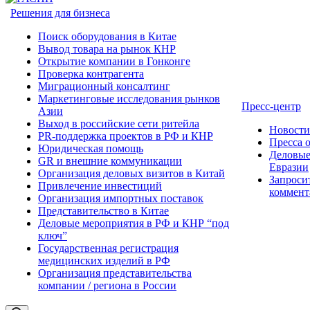
Решения для бизнеса
Поиск оборудования в Китае
Вывод товара на рынок КНР
Открытие компании в Гонконге
Проверка контрагента
Миграционный консалтинг
Маркетинговые исследования рынков
Пресс-центр
Азии
Выход в российские сети ритейла
Новост
PR-поддержка проектов в РФ и КНР
Пресса 
Юридическая помощь
Деловые
GR и внешние коммуникации
Евразии
Организация деловых визитов в Китай
Запроси
Привлечение инвестиций
коммент
Организация импортных поставок
Представительство в Китае
Деловые мероприятия в РФ и КНР “под
ключ”
Государственная регистрация
медицинских изделий в РФ
Организация представительства
компании / региона в России