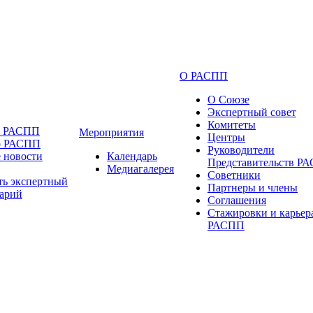
О РАСПП
О Союзе
Экспертный совет
Комитеты
и РАСПП
Мероприятия
Центры
о РАСПП
Руководители
 новости
Календарь
Представительств Р
Медиагалерея
Советники
ть экспертный
Партнеры и члены
арий
Соглашения
Стажировки и карьер
РАСПП