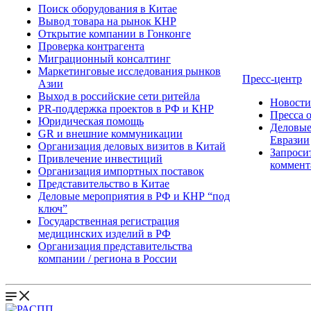
Поиск оборудования в Китае
Вывод товара на рынок КНР
Открытие компании в Гонконге
Проверка контрагента
Миграционный консалтинг
Маркетинговые исследования рынков
Пресс-центр
Азии
Выход в российские сети ритейла
Новост
PR-поддержка проектов в РФ и КНР
Пресса 
Юридическая помощь
Деловые
GR и внешние коммуникации
Евразии
Организация деловых визитов в Китай
Запроси
Привлечение инвестиций
коммент
Организация импортных поставок
Представительство в Китае
Деловые мероприятия в РФ и КНР “под
ключ”
Государственная регистрация
медицинских изделий в РФ
Организация представительства
компании / региона в России