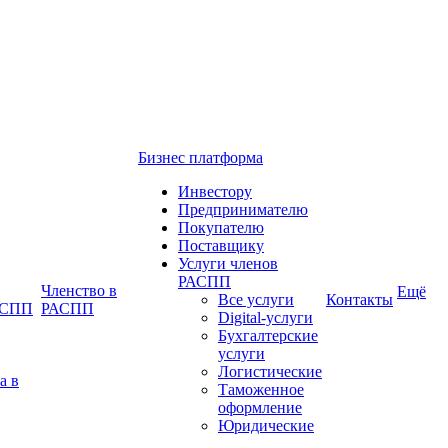
Бизнес платформа
Инвестору
Предпринимателю
Покупателю
Поставщику
Услуги членов
РАСПП
Членство в
Ещё
Все услуги
Контакты
РАСПП
РАСПП
Digital-услуги
Бухгалтерские
услуги
Логистические
а в
Таможенное
оформление
Юридические