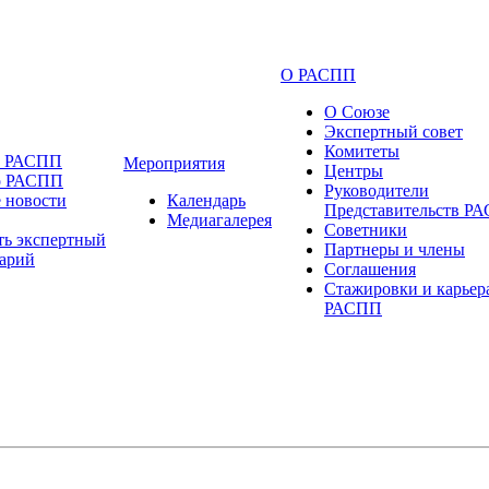
О РАСПП
О Союзе
Экспертный совет
Комитеты
и РАСПП
Мероприятия
Центры
о РАСПП
Руководители
 новости
Календарь
Представительств Р
Медиагалерея
Советники
ть экспертный
Партнеры и члены
арий
Соглашения
Стажировки и карьер
РАСПП