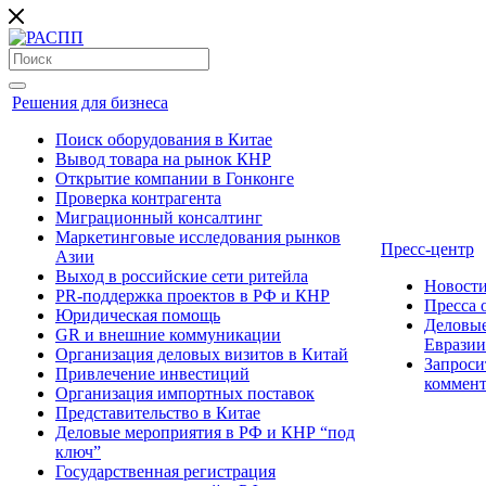
Решения для бизнеса
Поиск оборудования в Китае
Вывод товара на рынок КНР
Открытие компании в Гонконге
Проверка контрагента
Миграционный консалтинг
Маркетинговые исследования рынков
Пресс-центр
Азии
Выход в российские сети ритейла
Новост
PR-поддержка проектов в РФ и КНР
Пресса
Юридическая помощь
Деловые
GR и внешние коммуникации
Евразии
Организация деловых визитов в Китай
Запроси
Привлечение инвестиций
коммен
Организация импортных поставок
Представительство в Китае
Деловые мероприятия в РФ и КНР “под
ключ”
Государственная регистрация