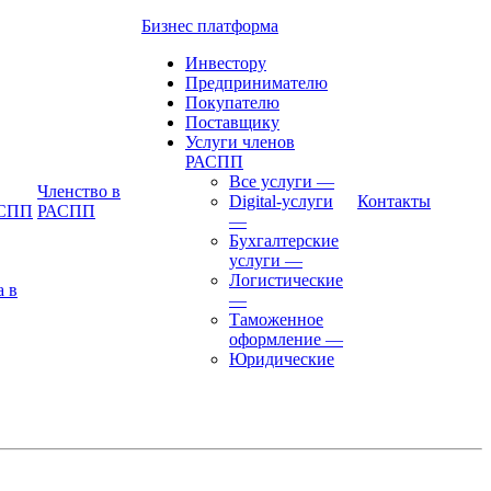
Бизнес платформа
Инвестору
Предпринимателю
Покупателю
Поставщику
Услуги членов
РАСПП
Все услуги
—
Членство в
Digital-услуги
Контакты
АСПП
РАСПП
—
Бухгалтерские
услуги
—
Логистические
а в
—
Таможенное
оформление
—
Юридические