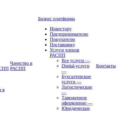
Бизнес платформа
Инвестору
Предпринимателю
Покупателю
Поставщику
Услуги членов
РАСПП
Все услуги
—
Членство в
Digital-услуги
Контакты
АСПП
РАСПП
—
Бухгалтерские
услуги
—
Логистические
а в
—
Таможенное
оформление
—
Юридические