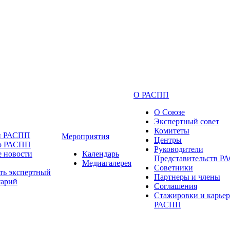
О РАСПП
О Союзе
Экспертный совет
Комитеты
и РАСПП
Мероприятия
Центры
 о РАСПП
Руководители
 новости
Календарь
Представительств 
Медиагалерея
Советники
ть экспертный
Партнеры и члены
тарий
Соглашения
Стажировки и карьер
РАСПП