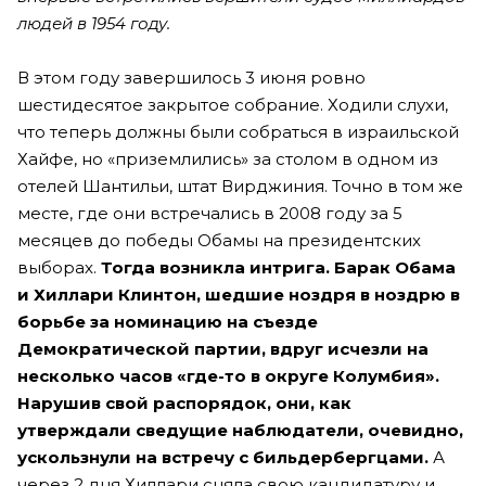
людей в 1954 году.
В этом году завершилось 3 июня ровно
шестидесятое закрытое собрание. Ходили слухи,
что теперь должны были собраться в израильской
Хайфе, но «приземлились» за столом в одном из
отелей Шантильи, штат Вирджиния. Точно в том же
месте, где они встречались в 2008 году за 5
месяцев до победы Обамы на президентских
выборах.
Тогда возникла интрига. Барак Обама
и Хиллари Клинтон, шедшие ноздря в ноздрю в
борьбе за номинацию на съезде
Демократической партии, вдруг исчезли на
несколько часов «где-то в округе Колумбия».
Нарушив свой распорядок, они, как
утверждали сведущие наблюдатели, очевидно,
ускользнули на встречу с бильдербергцами.
А
через 2 дня Хиллари сняла свою кандидатуру и