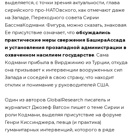
выделяется, с точки зрения актуальности, глава
сирийского про-НАТОвского, как отмечают даже
на Западе, Переходного совета Сирии
БассмаКодмани. Фигура, можно сказать, знаковая.
Ее присутствие означает, что
обсуждались
практические меры свержения БашираАссада
и установления прозападной администрации в
охваченном насилием государстве
. Сама
Кодмани прибыла в Вирджинию из Турции, откуда
она призывает к интервенции вооруженных сил
Запада и соседей в свою страну, что находит
отклик и понимание у руководителей США.
Один из авторов GlobalResearch писатель и
журналист Джозеф Ватсон пишет о теме Сирии и
роли Кодмани, выделяя присутствие на форуме
Генри Киссинджера, певца (и практика)
гуманитарных интервенций, которого в ряде