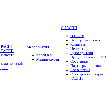
О РАСПП
О Союзе
Экспертный совет
Комитеты
и РАСПП
Мероприятия
Центры
о РАСПП
Руководители
 новости
Календарь
Представительств Р
Медиагалерея
Советники
ть экспертный
Партнеры и члены
арий
Соглашения
Стажировки и карьер
РАСПП