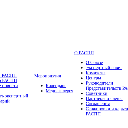
О РАСПП
О Союзе
Экспертный совет
Комитеты
и РАСПП
Мероприятия
Центры
 о РАСПП
Руководители
 новости
Календарь
Представительств 
Медиагалерея
Советники
ть экспертный
Партнеры и члены
тарий
Соглашения
Стажировки и карьер
РАСПП