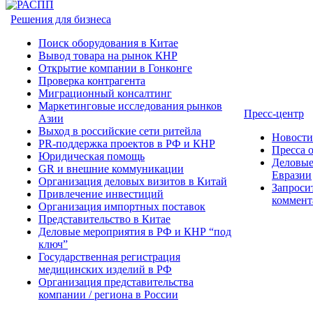
Решения для бизнеса
Поиск оборудования в Китае
Вывод товара на рынок КНР
Открытие компании в Гонконге
Проверка контрагента
Миграционный консалтинг
Маркетинговые исследования рынков
Пресс-центр
Азии
Выход в российские сети ритейла
Новост
PR-поддержка проектов в РФ и КНР
Пресса 
Юридическая помощь
Деловые
GR и внешние коммуникации
Евразии
Организация деловых визитов в Китай
Запроси
Привлечение инвестиций
коммент
Организация импортных поставок
Представительство в Китае
Деловые мероприятия в РФ и КНР “под
ключ”
Государственная регистрация
медицинских изделий в РФ
Организация представительства
компании / региона в России