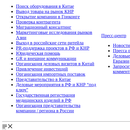
Поиск оборудования в Китае
Вывод товара на рынок КНР
Открытие компании в Гонконге
Проверка контрагента
Миграционный консалтинг
Маркетинговые исследования рынков
Пресс-центр
Азии
Выход в российские сети ритейла
Новост
PR-поддержка проектов в РФ и КНР
Пресса 
Юридическая помощь
Деловые
GR и внешние коммуникации
Евразии
Организация деловых визитов в Китай
Запроси
Привлечение инвестиций
коммент
Организация импортных поставок
Представительство в Китае
Деловые мероприятия в РФ и КНР “под
ключ”
Государственная регистрация
медицинских изделий в РФ
Организация представительства
компании / региона в России