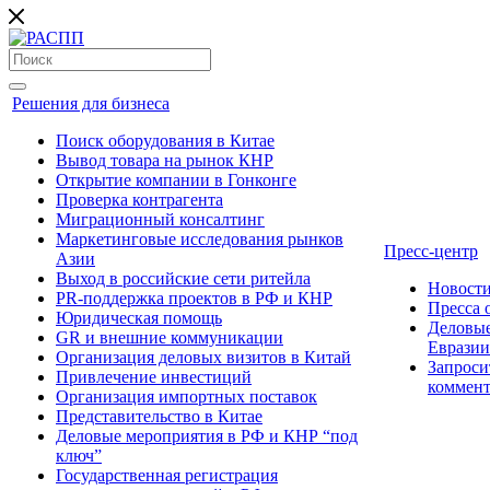
Решения для бизнеса
Поиск оборудования в Китае
Вывод товара на рынок КНР
Открытие компании в Гонконге
Проверка контрагента
Миграционный консалтинг
Маркетинговые исследования рынков
Пресс-центр
Азии
Выход в российские сети ритейла
Новост
PR-поддержка проектов в РФ и КНР
Пресса
Юридическая помощь
Деловые
GR и внешние коммуникации
Евразии
Организация деловых визитов в Китай
Запроси
Привлечение инвестиций
коммен
Организация импортных поставок
Представительство в Китае
Деловые мероприятия в РФ и КНР “под
ключ”
Государственная регистрация