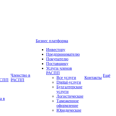
Бизнес платформа
Инвестору
Предпринимателю
Покупателю
Поставщику
Услуги членов
РАСПП
Членство в
Ещё
Все услуги
Контакты
РАСПП
РАСПП
Digital-услуги
Бухгалтерские
услуги
Логистические
а в
Таможенное
оформление
Юридические