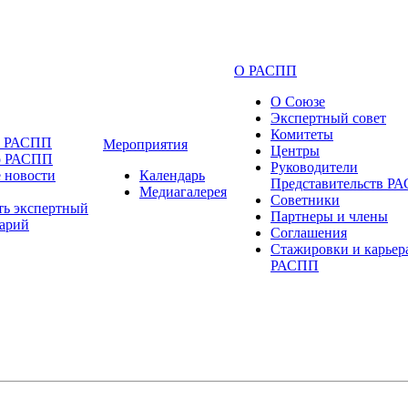
О РАСПП
О Союзе
Экспертный совет
Комитеты
и РАСПП
Мероприятия
Центры
о РАСПП
Руководители
 новости
Календарь
Представительств Р
Медиагалерея
Советники
ть экспертный
Партнеры и члены
арий
Соглашения
Стажировки и карьер
РАСПП