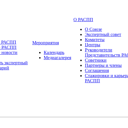
О РАСПП
О Союзе
Экспертный совет
Комитеты
и РАСПП
Мероприятия
Центры
о РАСПП
Руководители
 новости
Календарь
Представительств Р
Медиагалерея
Советники
ть экспертный
Партнеры и члены
арий
Соглашения
Стажировки и карьер
РАСПП