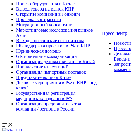
Поиск оборудования в Китае
Вывод товара на рынок КНР
Открытие компании в Гонконге
Проверка контрагента
Миграционный консалтинг
Маркетинговые исследования рынков
Пресс-центр
Азии
Выход в российские сети ритейла
Новост
PR-поддержка проектов в РФ и КНР
Пресса 
Юридическая помощь
Деловые
GR и внешние коммуникации
Евразии
Организация деловых визитов в Китай
Запроси
Привлечение инвестиций
коммент
Организация импортных поставок
Представительство в Китае
Деловые мероприятия в РФ и КНР “под
ключ”
Государственная регистрация
медицинских изделий в РФ
Организация представительства
компании / региона в России