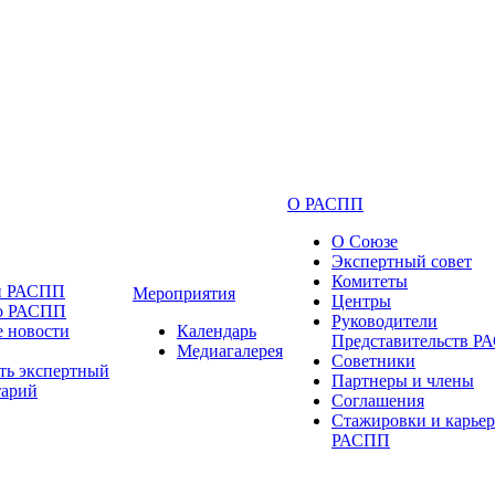
О РАСПП
О Союзе
Экспертный совет
Комитеты
и РАСПП
Мероприятия
Центры
 о РАСПП
Руководители
 новости
Календарь
Представительств 
Медиагалерея
Советники
ть экспертный
Партнеры и члены
тарий
Соглашения
Стажировки и карьер
РАСПП