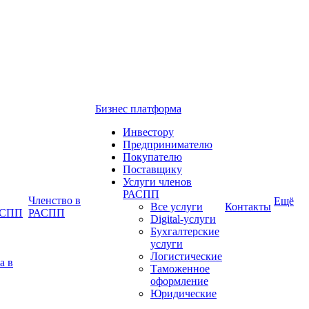
Бизнес платформа
Инвестору
Предпринимателю
Покупателю
Поставщику
Услуги членов
РАСПП
Членство в
Ещё
Все услуги
Контакты
РАСПП
РАСПП
Digital-услуги
Бухгалтерские
услуги
Логистические
а в
Таможенное
оформление
Юридические