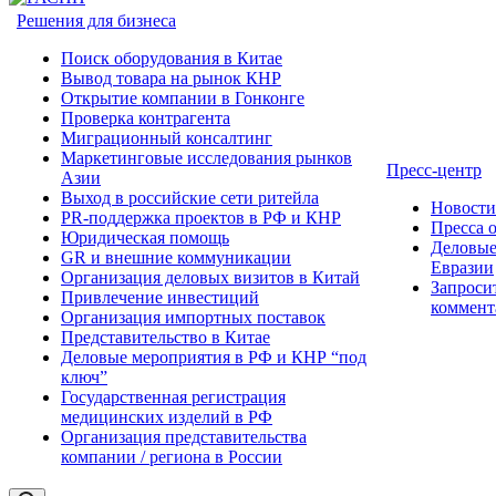
Решения для бизнеса
Поиск оборудования в Китае
Вывод товара на рынок КНР
Открытие компании в Гонконге
Проверка контрагента
Миграционный консалтинг
Маркетинговые исследования рынков
Пресс-центр
Азии
Выход в российские сети ритейла
Новост
PR-поддержка проектов в РФ и КНР
Пресса 
Юридическая помощь
Деловые
GR и внешние коммуникации
Евразии
Организация деловых визитов в Китай
Запроси
Привлечение инвестиций
коммент
Организация импортных поставок
Представительство в Китае
Деловые мероприятия в РФ и КНР “под
ключ”
Государственная регистрация
медицинских изделий в РФ
Организация представительства
компании / региона в России