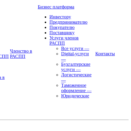
Бизнес платформа
Инвестору
Предпринимателю
Покупателю
Поставщику
Услуги членов
РАСПП
Все услуги
—
Членство в
Digital-услуги
Контакты
АСПП
РАСПП
—
Бухгалтерские
услуги
—
Логистические
а в
—
Таможенное
оформление
—
Юридические