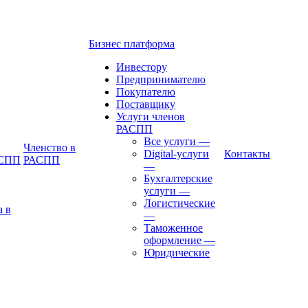
Бизнес платформа
Инвестору
Предпринимателю
Покупателю
Поставщику
Услуги членов
РАСПП
Все услуги
—
Членство в
Digital-услуги
Контакты
АСПП
РАСПП
—
Бухгалтерские
услуги
—
Логистические
а в
—
Таможенное
оформление
—
Юридические