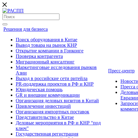
Решения для бизнеса
Поиск оборудования в Китае
Вывод товара на рынок КНР
Открытие компании в Гонконге
Проверка контрагента
Миграционный консалтинг
Маркетинговые исследования рынков
Пресс-центр
Азии
Выход в российские сети ритейла
Новост
PR-поддержка проектов в РФ и КНР
Пресса
Юридическая помощь
Деловые
GR и внешние коммуникации
Евразии
Организация деловых визитов в Китай
Запроси
Привлечение инвестиций
коммен
Организация импортных поставок
Представительство в Китае
Деловые мероприятия в РФ и КНР “под
ключ”
Государственная регистрация