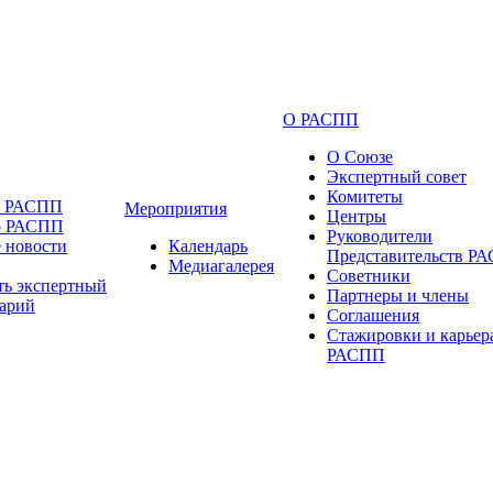
О РАСПП
О Союзе
Экспертный совет
Комитеты
и РАСПП
Мероприятия
Центры
о РАСПП
Руководители
 новости
Календарь
Представительств Р
Медиагалерея
Советники
ть экспертный
Партнеры и члены
арий
Соглашения
Стажировки и карьер
РАСПП