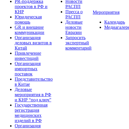
PR-поддержка
Новости
проектов в РФ и
РАСПП
КНР
Пресса о
Мероприятия
Юридическая
РАСПП
помощь
Деловые
Календарь
GR и внешние
новости
Медиагалер
коммуникации
Евразии
Организация
Запросить
деловых визитов в
экспертный
Китай
комментарий
Привлечение
инвестиций
Организация
импортных
поставок
Представительство
в Китае
Деловые
мероприятия в РФ
и КНР “под ключ”
Государственная
регистрация
медицинских
изделий в РФ
Организация