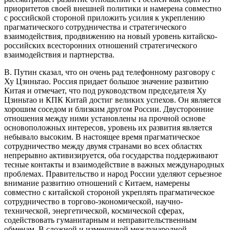
приоритетов своей внешней политики и намерена совместно
с российской стороной приложить усилия к укреплению
прагматического сотрудничества и стратегического
взаимодействия, продвижению на новый уровень китайско-
российских всесторонних отношений стратегического
взаимодействия и партнерства.
В. Путин сказал, что он очень рад телефонному разговору с
Ху Цзиньтао. Россия придает большое значение развитию
Китая и отмечает, что под руководством председателя Ху
Цзиньтао и КПК Китай достиг великих успехов. Он является
хорошим соседом и близким другом России. Двусторонние
отношения между ними установлены на прочной основе
основоположных интересов, уровень их развития является
небывало высоким. В настоящее время прагматическое
сотрудничество между двумя странами во всех областях
непрерывно активизируется, оба государства поддерживают
тесные контакты и взаимодействие в важных международных
проблемах. Правительство и народ России уделяют серьезное
внимание развитию отношений с Китаем, намерены
совместно с китайской стороной укреплять прагматическое
сотрудничество в торгово-экономической, научно-
технической, энергетической, космической сферах,
содействовать гуманитарным и неправительственным
обменам. В сложной и изменчивой международной