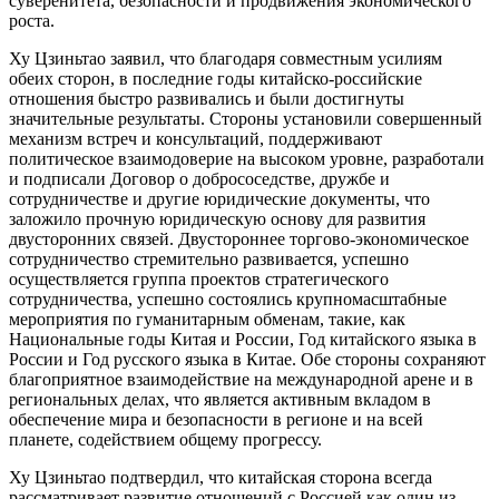
суверенитета, безопасности и продвижения экономического
роста.
Ху Цзиньтао заявил, что благодаря совместным усилиям
обеих сторон, в последние годы китайско-российские
отношения быстро развивались и были достигнуты
значительные результаты. Стороны установили совершенный
механизм встреч и консультаций, поддерживают
политическое взаимодоверие на высоком уровне, разработали
и подписали Договор о добрососедстве, дружбе и
сотрудничестве и другие юридические документы, что
заложило прочную юридическую основу для развития
двусторонних связей. Двустороннее торгово-экономическое
сотрудничество стремительно развивается, успешно
осуществляется группа проектов стратегического
сотрудничества, успешно состоялись крупномасштабные
мероприятия по гуманитарным обменам, такие, как
Национальные годы Китая и России, Год китайского языка в
России и Год русского языка в Китае. Обе стороны сохраняют
благоприятное взаимодействие на международной арене и в
региональных делах, что является активным вкладом в
обеспечение мира и безопасности в регионе и на всей
планете, содействием общему прогрессу.
Ху Цзиньтао подтвердил, что китайская сторона всегда
рассматривает развитие отношений с Россией как один из