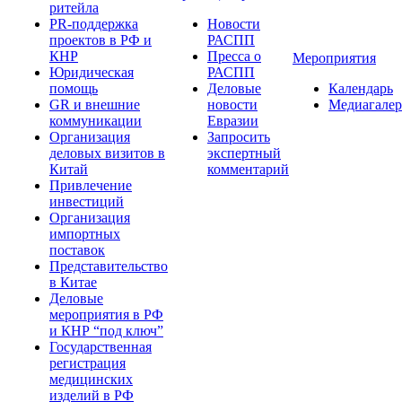
ритейла
PR-поддержка
Новости
проектов в РФ и
РАСПП
КНР
Пресса о
Мероприятия
Юридическая
РАСПП
помощь
Деловые
Календарь
GR и внешние
новости
Медиагалер
коммуникации
Евразии
Организация
Запросить
деловых визитов в
экспертный
Китай
комментарий
Привлечение
инвестиций
Организация
импортных
поставок
Представительство
в Китае
Деловые
мероприятия в РФ
и КНР “под ключ”
Государственная
регистрация
медицинских
изделий в РФ