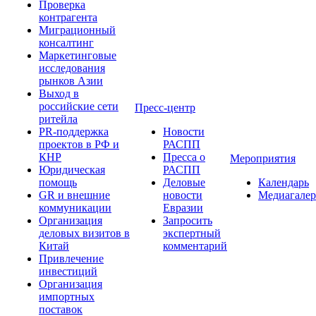
Проверка
контрагента
Миграционный
консалтинг
Маркетинговые
исследования
рынков Азии
Выход в
российские сети
Пресс-центр
ритейла
PR-поддержка
Новости
проектов в РФ и
РАСПП
КНР
Пресса о
Мероприятия
Юридическая
РАСПП
помощь
Деловые
Календарь
GR и внешние
новости
Медиагалер
коммуникации
Евразии
Организация
Запросить
деловых визитов в
экспертный
Китай
комментарий
Привлечение
инвестиций
Организация
импортных
поставок