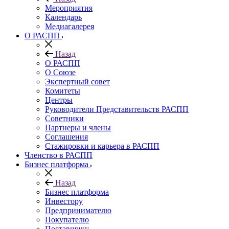
Мероприятия
Календарь
Медиагалерея
О РАСПП
Назад
О РАСПП
О Союзе
Экспертный совет
Комитеты
Центры
Руководители Представительств РАСПП
Советники
Партнеры и члены
Соглашения
Стажировки и карьера в РАСПП
Членство в РАСПП
Бизнес платформа
Назад
Бизнес платформа
Инвестору
Предпринимателю
Покупателю
Поставщику