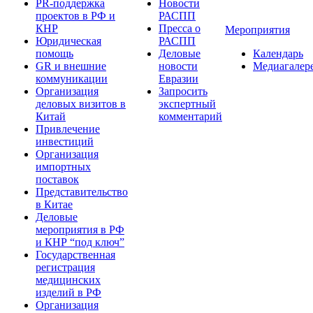
PR-поддержка
Новости
проектов в РФ и
РАСПП
КНР
Пресса о
Мероприятия
Юридическая
РАСПП
помощь
Деловые
Календарь
GR и внешние
новости
Медиагалер
коммуникации
Евразии
Организация
Запросить
деловых визитов в
экспертный
Китай
комментарий
Привлечение
инвестиций
Организация
импортных
поставок
Представительство
в Китае
Деловые
мероприятия в РФ
и КНР “под ключ”
Государственная
регистрация
медицинских
изделий в РФ
Организация