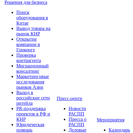
Решения для бизнеса
Поиск
оборудования в
Китае
Вывод товара на
рынок КНР
Открытие
компании в
Гонконге
Проверка
контрагента
Миграционный
консалтинг
Маркетинговые
исследования
рынков Азии
Выход в
российские сети
Пресс-центр
ритейла
PR-поддержка
Новости
проектов в РФ и
РАСПП
КНР
Пресса о
Мероприятия
Юридическая
РАСПП
помощь
Деловые
Календарь