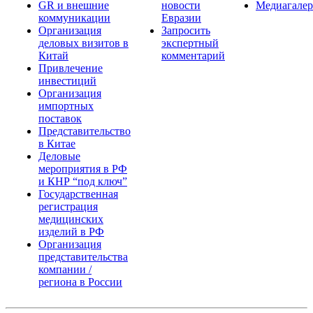
GR и внешние
новости
Медиагалер
коммуникации
Евразии
Организация
Запросить
деловых визитов в
экспертный
Китай
комментарий
Привлечение
инвестиций
Организация
импортных
поставок
Представительство
в Китае
Деловые
мероприятия в РФ
и КНР “под ключ”
Государственная
регистрация
медицинских
изделий в РФ
Организация
представительства
компании /
региона в России