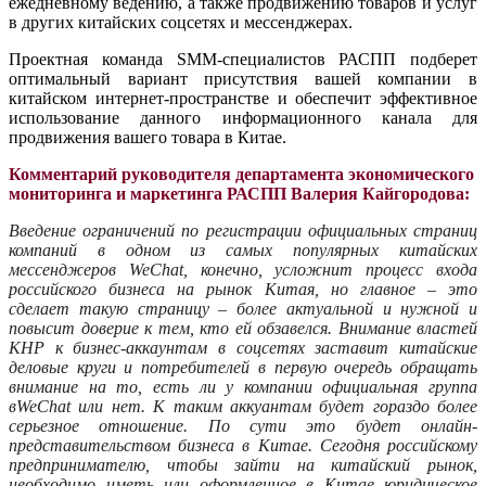
ежедневному ведению, а также продвижению товаров и услуг
в других китайских соцсетях и мессенджерах.
Проектная команда SMM-специалистов РАСПП подберет
оптимальный вариант присутствия вашей компании в
китайском интернет-пространстве и обеспечит эффективное
использование данного информационного канала для
продвижения вашего товара в Китае.
Комментарий руководителя департамента экономического
мониторинга и маркетинга РАСПП Валерия Кайгородова:
Введение ограничений по регистрации официальных страниц
компаний в одном из самых популярных китайских
мессенджеров WeChat, конечно, усложнит процесс входа
российского бизнеса на рынок Китая, но главное – это
сделает такую страницу – более актуальной и нужной и
повысит доверие к тем, кто ей обзавелся. Внимание властей
КНР к бизнес-аккаунтам в соцсетях заставит китайские
деловые круги и потребителей в первую очередь обращать
внимание на то, есть ли у компании официальная группа
вWeChat или нет. К таким аккуантам будет гораздо более
серьезное отношение. По сути это будет онлайн-
представительством бизнеса в Китае. Сегодня российскому
предпринимателю, чтобы зайти на китайский рынок,
необходимо иметь или оформленное в Китае юридическое