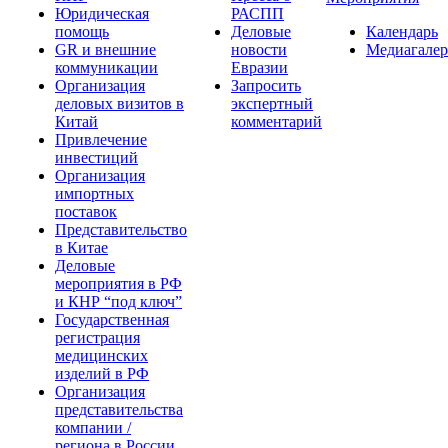
Юридическая
РАСПП
помощь
Деловые
Календарь
GR и внешние
новости
Медиагалер
коммуникации
Евразии
Организация
Запросить
деловых визитов в
экспертный
Китай
комментарий
Привлечение
инвестиций
Организация
импортных
поставок
Представительство
в Китае
Деловые
мероприятия в РФ
и КНР “под ключ”
Государственная
регистрация
медицинских
изделий в РФ
Организация
представительства
компании /
региона в России