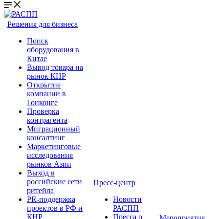
Решения для бизнеса
Поиск
оборудования в
Китае
Вывод товара на
рынок КНР
Открытие
компании в
Гонконге
Проверка
контрагента
Миграционный
консалтинг
Маркетинговые
исследования
рынков Азии
Выход в
российские сети
Пресс-центр
ритейла
PR-поддержка
Новости
проектов в РФ и
РАСПП
КНР
Пресса о
Мероприятия