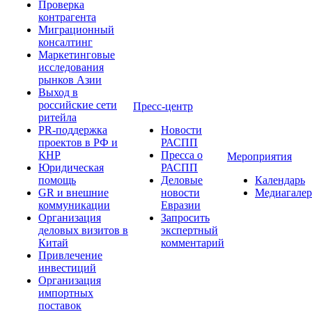
Проверка
контрагента
Миграционный
консалтинг
Маркетинговые
исследования
рынков Азии
Выход в
российские сети
Пресс-центр
ритейла
PR-поддержка
Новости
проектов в РФ и
РАСПП
КНР
Пресса о
Мероприятия
Юридическая
РАСПП
помощь
Деловые
Календарь
GR и внешние
новости
Медиагалер
коммуникации
Евразии
Организация
Запросить
деловых визитов в
экспертный
Китай
комментарий
Привлечение
инвестиций
Организация
импортных
поставок