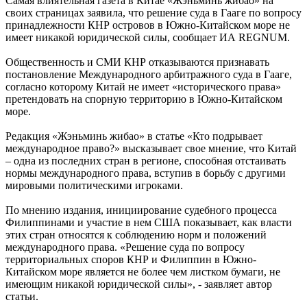
Самая влиятельная газета в Китае «Жэньминь жибао» на
своих страницах заявила, что решение суда в Гааге по вопросу
принадлежности КНР островов в Южно-Китайском море не
имеет никакой юридической силы, сообщает ИА REGNUM.
Общественность и СМИ КНР отказываются признавать
постановление Международного арбитражного суда в Гааге,
согласно которому Китай не имеет «исторического права»
претендовать на спорную территорию в Южно-Китайском
море.
Редакция «Жэньминь жибао» в статье «Кто подрывает
международное право?» высказывает свое мнение, что Китай
– одна из последних стран в регионе, способная отстаивать
нормы международного права, вступив в борьбу с другими
мировыми политическими игроками.
По мнению издания, инициирование судебного процесса
Филиппинами и участие в нем США показывает, как власти
этих стран относятся к соблюдению норм и положений
международного права. «Решение суда по вопросу
территориальных споров КНР и Филиппин в Южно-
Китайском море является не более чем листком бумаги, не
имеющим никакой юридической силы», - заявляет автор
статьи.