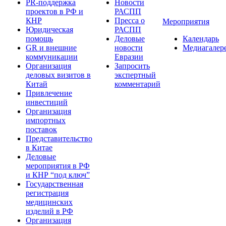
PR-поддержка
Новости
проектов в РФ и
РАСПП
КНР
Пресса о
Мероприятия
Юридическая
РАСПП
помощь
Деловые
Календарь
GR и внешние
новости
Медиагалер
коммуникации
Евразии
Организация
Запросить
деловых визитов в
экспертный
Китай
комментарий
Привлечение
инвестиций
Организация
импортных
поставок
Представительство
в Китае
Деловые
мероприятия в РФ
и КНР “под ключ”
Государственная
регистрация
медицинских
изделий в РФ
Организация