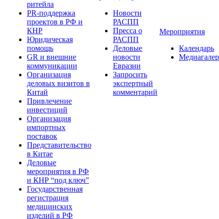
ритейла
PR-поддержка
Новости
проектов в РФ и
РАСПП
КНР
Пресса о
Мероприятия
Юридическая
РАСПП
помощь
Деловые
Календарь
GR и внешние
новости
Медиагалер
коммуникации
Евразии
Организация
Запросить
деловых визитов в
экспертный
Китай
комментарий
Привлечение
инвестиций
Организация
импортных
поставок
Представительство
в Китае
Деловые
мероприятия в РФ
и КНР “под ключ”
Государственная
регистрация
медицинских
изделий в РФ