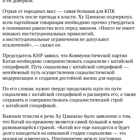
и ей доверяли.
Отрыв от народных масс — самая большая для КПК
опасность после прихода к власти. Ху Цзиньтао подчеркнул,
всем партийным товарищам необходимо прочно утвердиться
в понимании равенства всех перед законом. «Никто не имеет
никаких институциональных привилегий,
а институциональные ограничения не допускают
исключений», — сказал он.
Председатель КНР заявил, что Коммунистической партии
Китая необходимо совершенствовать социализм с китайской
спецификой. Путь социализма с китайской спецификой —
неизбежный путь осуществления социалистической
модернизации и создания достойной жизни для народа.
По его словам, нужно твердо продолжать идти по пути
социализма с китайской спецификой и расширять его, а также
сохранять и совершенствовать социалистический строй
с китайской спецификой.
Важным тезисом в речи Ху Цзиньтао было заявление о том,
что Китай по-прежнему является самой большой в мире
развивающейся страной. «Китай все еще находится и будет
долго находиться на начальной стадии социализма — эта
реалия не изменилась. Противоречие между постоянно