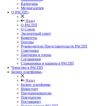
Календарь
Медиагалерея
О РАСПП
Назад
О РАСПП
О Союзе
Экспертный совет
Комитеты
Центры
Руководители Представительств РАСПП
Советники
Партнеры и члены
Соглашения
Стажировки и карьера в РАСПП
Членство в РАСПП
Бизнес платформа
Назад
Бизнес платформа
Инвестору
Предпринимателю
Покупателю
Поставщику
Услуги членов РАСПП