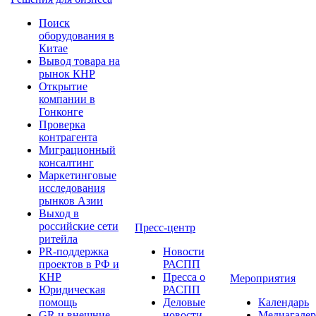
Поиск
оборудования в
Китае
Вывод товара на
рынок КНР
Открытие
компании в
Гонконге
Проверка
контрагента
Миграционный
консалтинг
Маркетинговые
исследования
рынков Азии
Выход в
российские сети
Пресс-центр
ритейла
PR-поддержка
Новости
проектов в РФ и
РАСПП
КНР
Пресса о
Мероприятия
Юридическая
РАСПП
помощь
Деловые
Календарь
GR и внешние
новости
Медиагалер