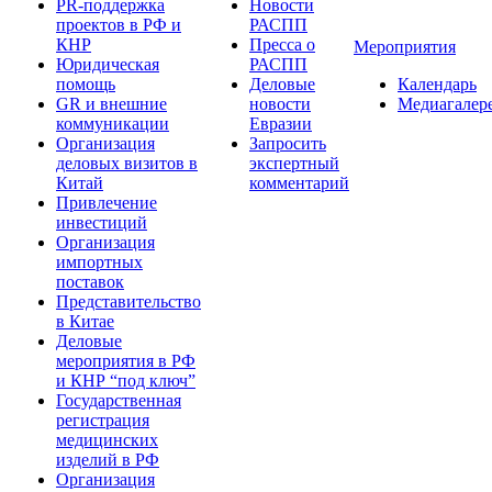
PR-поддержка
Новости
проектов в РФ и
РАСПП
КНР
Пресса о
Мероприятия
Юридическая
РАСПП
помощь
Деловые
Календарь
GR и внешние
новости
Медиагалер
коммуникации
Евразии
Организация
Запросить
деловых визитов в
экспертный
Китай
комментарий
Привлечение
инвестиций
Организация
импортных
поставок
Представительство
в Китае
Деловые
мероприятия в РФ
и КНР “под ключ”
Государственная
регистрация
медицинских
изделий в РФ
Организация