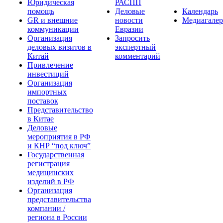
Юридическая
РАСПП
помощь
Деловые
Календарь
GR и внешние
новости
Медиагалер
коммуникации
Евразии
Организация
Запросить
деловых визитов в
экспертный
Китай
комментарий
Привлечение
инвестиций
Организация
импортных
поставок
Представительство
в Китае
Деловые
мероприятия в РФ
и КНР “под ключ”
Государственная
регистрация
медицинских
изделий в РФ
Организация
представительства
компании /
региона в России