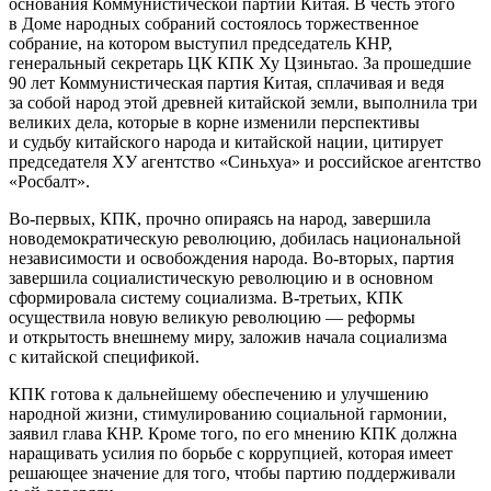
основания Коммунистической партии Китая. В честь этого
в Доме народных собраний состоялось торжественное
собрание, на котором выступил председатель КНР,
генеральный секретарь ЦК КПК Ху Цзиньтао. За прошедшие
90 лет Коммунистическая партия Китая, сплачивая и ведя
за собой народ этой древней китайской земли, выполнила три
великих дела, которые в корне изменили перспективы
и судьбу китайского народа и китайской нации, цитирует
председателя ХУ агентство «Синьхуа» и российское агентство
«Росбалт».
Во-первых, КПК, прочно опираясь на народ, завершила
новодемократическую революцию, добилась национальной
независимости и освобождения народа. Во-вторых, партия
завершила социалистическую революцию и в основном
сформировала систему социализма. В-третьих, КПК
осуществила новую великую революцию — реформы
и открытость внешнему миру, заложив начала социализма
с китайской спецификой.
КПК готова к дальнейшему обеспечению и улучшению
народной жизни, стимулированию социальной гармонии,
заявил глава КНР. Кроме того, по его мнению КПК должна
наращивать усилия по борьбе с коррупцией, которая имеет
решающее значение для того, чтобы партию поддерживали