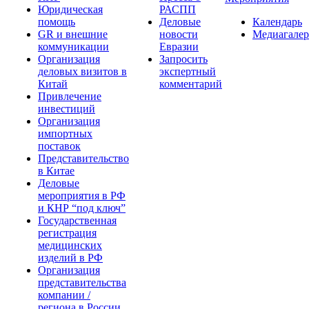
Юридическая
РАСПП
помощь
Деловые
Календарь
GR и внешние
новости
Медиагалер
коммуникации
Евразии
Организация
Запросить
деловых визитов в
экспертный
Китай
комментарий
Привлечение
инвестиций
Организация
импортных
поставок
Представительство
в Китае
Деловые
мероприятия в РФ
и КНР “под ключ”
Государственная
регистрация
медицинских
изделий в РФ
Организация
представительства
компании /
региона в России