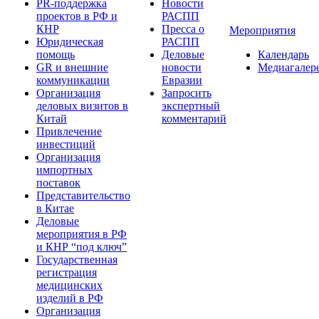
PR-поддержка
Новости
проектов в РФ и
РАСПП
КНР
Пресса о
Мероприятия
Юридическая
РАСПП
помощь
Деловые
Календарь
GR и внешние
новости
Медиагалер
коммуникации
Евразии
Организация
Запросить
деловых визитов в
экспертный
Китай
комментарий
Привлечение
инвестиций
Организация
импортных
поставок
Представительство
в Китае
Деловые
мероприятия в РФ
и КНР “под ключ”
Государственная
регистрация
медицинских
изделий в РФ
Организация