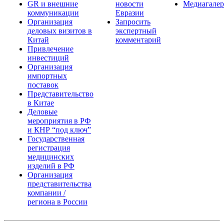
GR и внешние
новости
Медиагалер
коммуникации
Евразии
Организация
Запросить
деловых визитов в
экспертный
Китай
комментарий
Привлечение
инвестиций
Организация
импортных
поставок
Представительство
в Китае
Деловые
мероприятия в РФ
и КНР “под ключ”
Государственная
регистрация
медицинских
изделий в РФ
Организация
представительства
компании /
региона в России