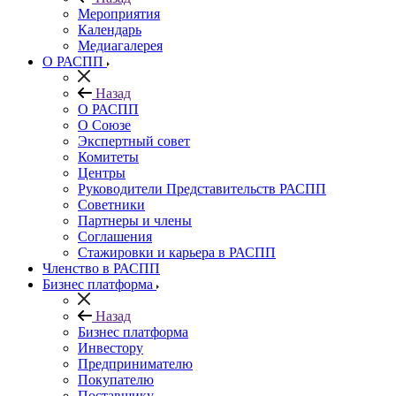
Мероприятия
Календарь
Медиагалерея
О РАСПП
Назад
О РАСПП
О Союзе
Экспертный совет
Комитеты
Центры
Руководители Представительств РАСПП
Советники
Партнеры и члены
Соглашения
Стажировки и карьера в РАСПП
Членство в РАСПП
Бизнес платформа
Назад
Бизнес платформа
Инвестору
Предпринимателю
Покупателю
Поставщику