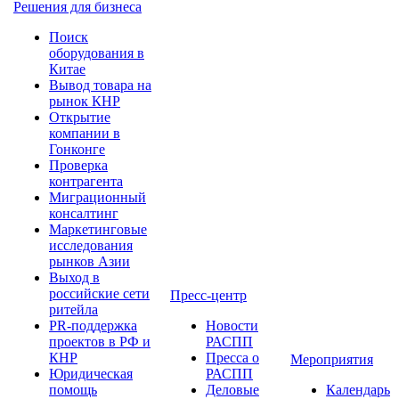
Решения для бизнеса
Поиск
оборудования в
Китае
Вывод товара на
рынок КНР
Открытие
компании в
Гонконге
Проверка
контрагента
Миграционный
консалтинг
Маркетинговые
исследования
рынков Азии
Выход в
российские сети
Пресс-центр
ритейла
PR-поддержка
Новости
проектов в РФ и
РАСПП
КНР
Пресса о
Мероприятия
Юридическая
РАСПП
помощь
Деловые
Календарь