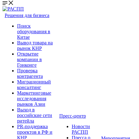
Решения для бизнеса
Поиск
оборудования в
Китае
Вывод товара на
рынок КНР
Открытие
компании в
Гонконге
Проверка
контрагента
Миграционный
консалтинг
Маркетинговые
исследования
рынков Азии
Выход в
российские сети
Пресс-центр
ритейла
PR-поддержка
Новости
проектов в РФ и
РАСПП
КНР
Пресса о
Мероприятия