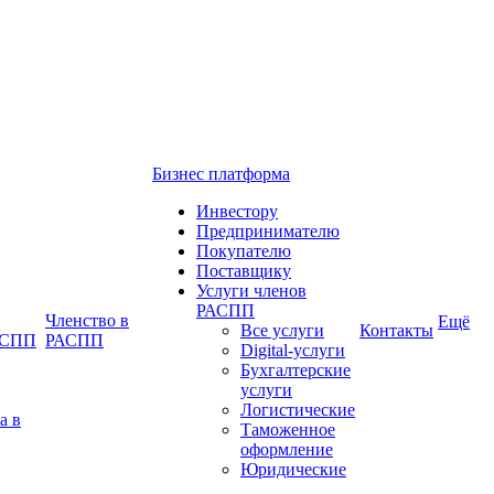
Бизнес платформа
Инвестору
Предпринимателю
Покупателю
Поставщику
Услуги членов
РАСПП
Членство в
Ещё
Все услуги
Контакты
РАСПП
РАСПП
Digital-услуги
Бухгалтерские
услуги
Логистические
а в
Таможенное
оформление
Юридические