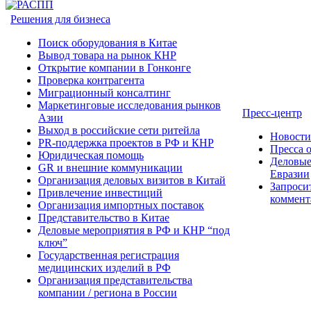
Решения для бизнеса
Поиск оборудования в Китае
Вывод товара на рынок КНР
Открытие компании в Гонконге
Проверка контрагента
Миграционный консалтинг
Маркетинговые исследования рынков
Пресс-центр
Азии
Выход в российские сети ритейла
Новост
PR-поддержка проектов в РФ и КНР
Пресса 
Юридическая помощь
Деловые
GR и внешние коммуникации
Евразии
Организация деловых визитов в Китай
Запроси
Привлечение инвестиций
коммент
Организация импортных поставок
Представительство в Китае
Деловые мероприятия в РФ и КНР “под
ключ”
Государственная регистрация
медицинских изделий в РФ
Организация представительства
компании / региона в России