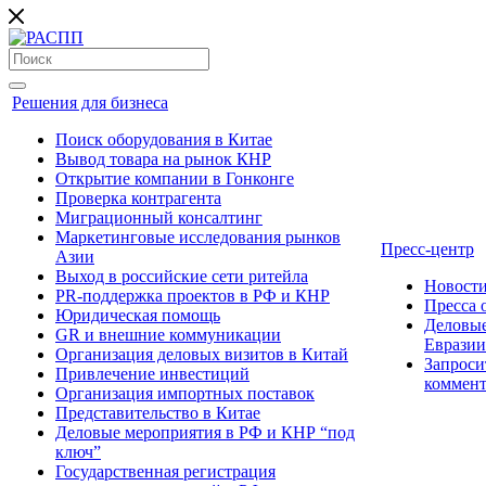
Решения для бизнеса
Поиск оборудования в Китае
Вывод товара на рынок КНР
Открытие компании в Гонконге
Проверка контрагента
Миграционный консалтинг
Маркетинговые исследования рынков
Пресс-центр
Азии
Выход в российские сети ритейла
Новост
PR-поддержка проектов в РФ и КНР
Пресса
Юридическая помощь
Деловые
GR и внешние коммуникации
Евразии
Организация деловых визитов в Китай
Запроси
Привлечение инвестиций
коммен
Организация импортных поставок
Представительство в Китае
Деловые мероприятия в РФ и КНР “под
ключ”
Государственная регистрация