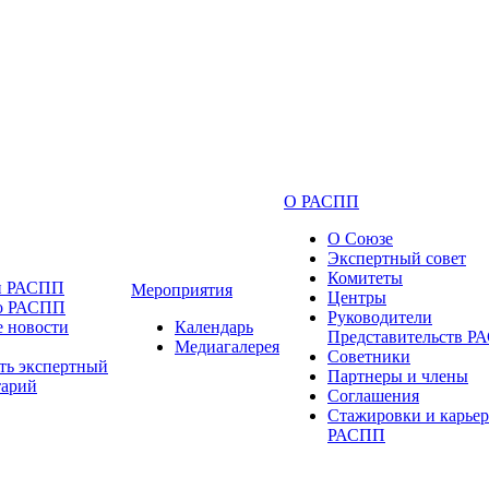
О РАСПП
О Союзе
Экспертный совет
Комитеты
и РАСПП
Мероприятия
Центры
 о РАСПП
Руководители
 новости
Календарь
Представительств 
Медиагалерея
Советники
ть экспертный
Партнеры и члены
тарий
Соглашения
Стажировки и карьер
РАСПП