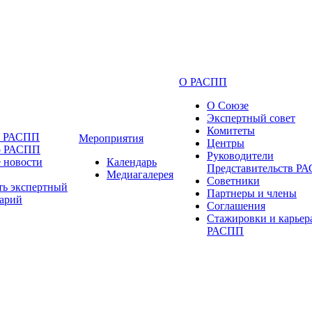
О РАСПП
О Союзе
Экспертный совет
Комитеты
и РАСПП
Мероприятия
Центры
о РАСПП
Руководители
 новости
Календарь
Представительств Р
Медиагалерея
Советники
ть экспертный
Партнеры и члены
арий
Соглашения
Стажировки и карьер
РАСПП