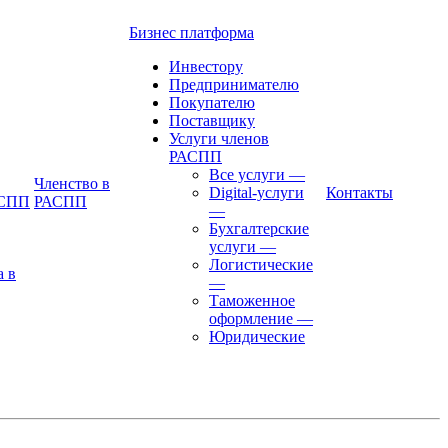
Бизнес платформа
Инвестору
Предпринимателю
Покупателю
Поставщику
Услуги членов
РАСПП
Все услуги
—
Членство в
Digital-услуги
Контакты
АСПП
РАСПП
—
Бухгалтерские
услуги
—
Логистические
а в
—
Таможенное
оформление
—
Юридические