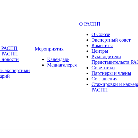
О РАСПП
О Союзе
Экспертный совет
Комитеты
и РАСПП
Мероприятия
Центры
о РАСПП
Руководители
 новости
Календарь
Представительств Р
Медиагалерея
Советники
ть экспертный
Партнеры и члены
арий
Соглашения
Стажировки и карьер
РАСПП