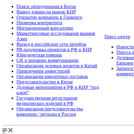
Поиск оборудования в Китае
Вывод товара на рынок КНР
Открытие компании в Гонконге
Проверка контрагента
Миграционный консалтинг
Маркетинговые исследования рынков
Пресс-центр
Азии
Выход в российские сети ритейла
Новост
PR-поддержка проектов в РФ и КНР
Пресса 
Юридическая помощь
Деловые
GR и внешние коммуникации
Евразии
Организация деловых визитов в Китай
Запроси
Привлечение инвестиций
коммент
Организация импортных поставок
Представительство в Китае
Деловые мероприятия в РФ и КНР “под
ключ”
Государственная регистрация
медицинских изделий в РФ
Организация представительства
компании / региона в России