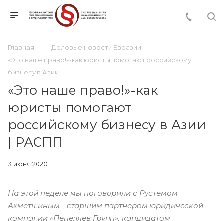
Главная
Деловые новости Евразии
«Это наше право!»-как юристы помогают российскому
бизнесу в Азии
«Это наше право!»-как
юристы помогают
российскому бизнесу в Азии
| РАСПП
3 июня 2020
На этой неделе мы поговорили с Рустемом
Ахметшиным -
старшим
партнером юридической
компании «Пепеляев Групп», кандидатом