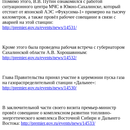
Помимо этого, В.В. Путин ознакомился с работой
ситуационного центра МЧС в Южно-Сахалинске, который
отстоит от японской АЭС «Фукусима-1» примерно на тысячу
километров, а также провёл рабочее совещание в связи с
аварией на этой станции:
http://premier.gov.ru/events/news/14531/
Кроме этого была проведена рабочая встреча с губернатором
Сахалинской области А.В. Хорошавиным:
http://premier.gov.ru/events/news/14532/
Глава Правительства принял участие в церемонии пуска газа
на газораспределительной станции «Дальнее»:
http://premier.gov.ru/events/news/14530/
В заключительной части своего визита премьер-министр
провёл совещание о комплексном развитии топливно-
энергетического комплекса Восточной Сибири и Дальнего
Востока:
http://premier.gov.ru/events/news/14533/