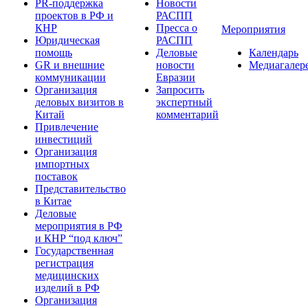
PR-поддержка
Новости
проектов в РФ и
РАСПП
КНР
Пресса о
Мероприятия
Юридическая
РАСПП
помощь
Деловые
Календарь
GR и внешние
новости
Медиагалер
коммуникации
Евразии
Организация
Запросить
деловых визитов в
экспертный
Китай
комментарий
Привлечение
инвестиций
Организация
импортных
поставок
Представительство
в Китае
Деловые
мероприятия в РФ
и КНР “под ключ”
Государственная
регистрация
медицинских
изделий в РФ
Организация