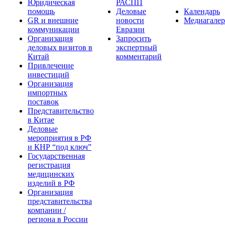
Юридическая
РАСПП
помощь
Деловые
Календарь
GR и внешние
новости
Медиагалер
коммуникации
Евразии
Организация
Запросить
деловых визитов в
экспертный
Китай
комментарий
Привлечение
инвестиций
Организация
импортных
поставок
Представительство
в Китае
Деловые
мероприятия в РФ
и КНР “под ключ”
Государственная
регистрация
медицинских
изделий в РФ
Организация
представительства
компании /
региона в России