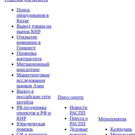
Поиск
оборудования в
Китае
Вывод товара на
рынок КНР
Открытие
компании в
Гонконге
Проверка
контрагента
Миграционный
консалтинг
Маркетинговые
исследования
рынков Азии
Выход в
российские сети
Пресс-центр
ритейла
PR-поддержка
Новости
проектов в РФ и
РАСПП
КНР
Пресса о
Мероприятия
Юридическая
РАСПП
помощь
Деловые
Календарь
GR и внешние
новости
Медиагалер