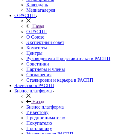
Календарь
Медиагалерея
О РАСПП
Назад
О РАСПП
О Союзе
Экспертный совет
Комитеты
Центры
Руководители Представительств РАСПП
Советники
Партнеры и члены
Соглашения
Стажировки и карьера в РАСПП
Членство в РАСПП
Бизнес платформа
Назад
Бизнес платформа
Инвестору
Предпринимателю
Покупателю
Поставщику
Услуги членов РАСПП