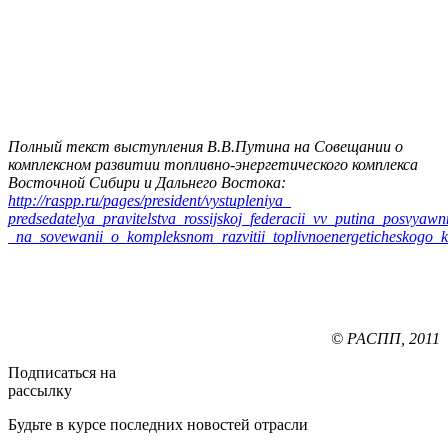
Полный текст выступления В.В.Путина на Совещании о
комплексном развитии топливно-энергетического комплекса
Восточной Сибири и Дальнего Востока:
http://raspp.ru/pages/president/vystupleniya_
predsedatelya_pravitelstva_rossijskoj_federacii_vv_putina_posvya
_na_sovewanii_o_kompleksnom_razvitii_toplivnoenergeticheskogo_k
© РАСПП, 2011
Подписаться на
рассылку
Будьте в курсе последних новостей отрасли