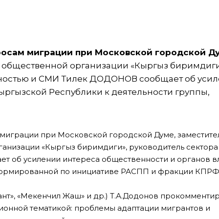
росам миграции при Московской городской Д
 общественной организации «Кыргыз биримдиги
нностью и СМИ Тилек ДОДОНОВ сообщает об уси
ыргызской Республики к деятельности группы,
 миграции при Московской городской Думе, заместите
низации «Кыргыз биримдиги», руководитель сектора
т об усилении интереса общественности и органов в
сформированной по инициативе РАСПП и фракции КПРФ
нт», «Мекенчил Жаш» и др.) Т.А.Додонов прокомменти
ионной тематикой: проблемы адаптации мигрантов и