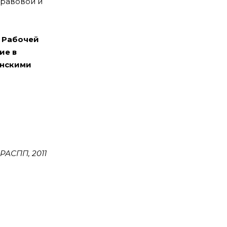
правовой и
и Рабочей
ие в
анскими
 РАСПП, 2011