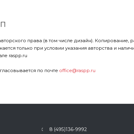
ПП
авторского права (в том числе дизайн). Копирование,
ается только при условии указания авторства и налич
ле raspp.ru
гласовывается по почте
office@raspp.ru
8 (495)136-9992