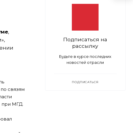
уме
,
Подписаться на
»,
рассылку
лении
Будьте в курсе последних
новостей отрасли
ль
ПОДПИСАТЬСЯ
 по связям
ласти
 при МГД.
ровал