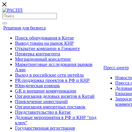
Решения для бизнеса
Поиск оборудования в Китае
Вывод товара на рынок КНР
Открытие компании в Гонконге
Проверка контрагента
Миграционный консалтинг
Маркетинговые исследования рынков
Пресс-центр
Азии
Выход в российские сети ритейла
Новост
PR-поддержка проектов в РФ и КНР
Пресса
Юридическая помощь
Деловые
GR и внешние коммуникации
Евразии
Организация деловых визитов в Китай
Запроси
Привлечение инвестиций
коммен
Организация импортных поставок
Представительство в Китае
Деловые мероприятия в РФ и КНР “под
ключ”
Государственная регистрация