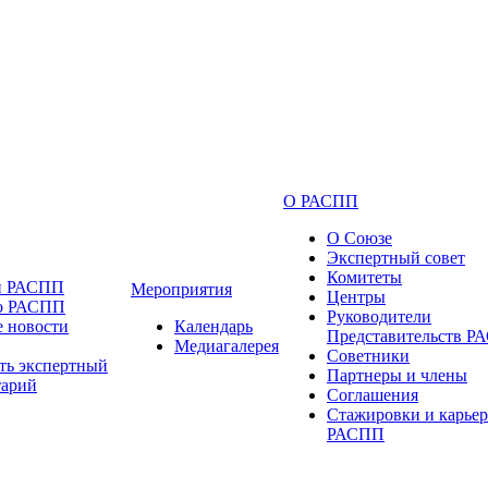
О РАСПП
О Союзе
Экспертный совет
Комитеты
и РАСПП
Мероприятия
Центры
 о РАСПП
Руководители
 новости
Календарь
Представительств 
Медиагалерея
Советники
ть экспертный
Партнеры и члены
тарий
Соглашения
Стажировки и карьер
РАСПП