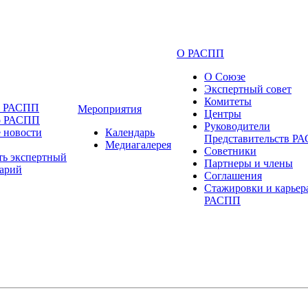
О РАСПП
О Союзе
Экспертный совет
Комитеты
и РАСПП
Мероприятия
Центры
о РАСПП
Руководители
 новости
Календарь
Представительств Р
Медиагалерея
Советники
ть экспертный
Партнеры и члены
арий
Соглашения
Стажировки и карьер
РАСПП