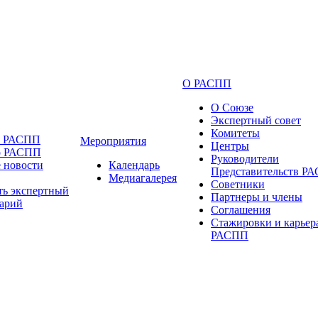
О РАСПП
О Союзе
Экспертный совет
Комитеты
и РАСПП
Мероприятия
Центры
о РАСПП
Руководители
 новости
Календарь
Представительств Р
Медиагалерея
Советники
ть экспертный
Партнеры и члены
арий
Соглашения
Стажировки и карьер
РАСПП