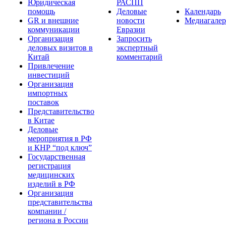
Юридическая
РАСПП
помощь
Деловые
Календарь
GR и внешние
новости
Медиагалер
коммуникации
Евразии
Организация
Запросить
деловых визитов в
экспертный
Китай
комментарий
Привлечение
инвестиций
Организация
импортных
поставок
Представительство
в Китае
Деловые
мероприятия в РФ
и КНР “под ключ”
Государственная
регистрация
медицинских
изделий в РФ
Организация
представительства
компании /
региона в России