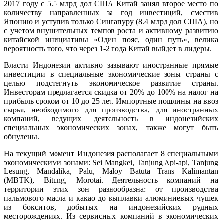
2017 году с 5.5 млрд дол США Китай занял второе место по
количеству направленных за год инвестиций, сместив
Японию и уступив только Сингапуру (8.4 млрд дол США), но
с учетом внушительных темпов роста и активному развитию
китайской инициативы «Один пояс, один путь», велика
вероятность того, что через 1-2 года Китай выйдет в лидеры.
Власти Индонезии активно зазывают иностранные прямые
инвестиции в специальные экономические зоны страны с
целью подстегнуть экономическое развитие страны.
Инвесторам предлагается скидка от 20% до 100% на налог на
прибыль сроком от 10 до 25 лет. Импортные пошлины на ввоз
сырья, необходимого для производства, для иностранных
компаний, ведущих деятельность в индонезийских
специальных экономических зонах, также могут быть
обнулены.
На текущий момент Индонезия располагает 8 специальными
экономическими зонами: Sei Mangkei, Tanjung Api-api, Tanjung
Lesung, Mandalika, Palu, Maloy Batuta Trans Kalimantan
(MBTK), Bitung, Morotai. Деятельность компаний на
территории этих зон разнообразна: от производства
пальмового масла и какао до выплавки алюминиевых чушек
из бокситов, добытых на индонезийских рудных
месторождениях. Из сервисных компаний в экономических