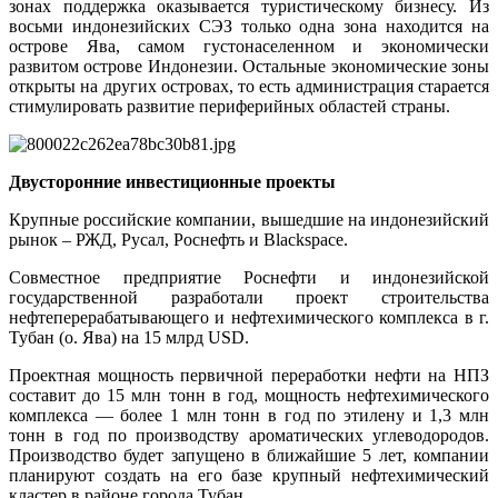
зонах поддержка оказывается туристическому бизнесу. Из
восьми индонезийских СЭЗ только одна зона находится на
острове Ява, самом густонаселенном и экономически
развитом острове Индонезии. Остальные экономические зоны
открыты на других островах, то есть администрация старается
стимулировать развитие периферийных областей страны.
Двусторонние инвестиционные проекты
Крупные российские компании, вышедшие на индонезийский
рынок – РЖД, Русал, Роснефть и Black
s
pace.
Совместное предприятие Роснефти и индонезийской
государственной разработали проект строительства
нефтеперерабатывающего и нефтехимического комплекса в г.
Тубан (о. Ява) на 15 млрд
USD
.
Проектная мощность первичной переработки нефти на НПЗ
составит до 15 млн тонн в год, мощность нефтехимического
комплекса — более 1 млн тонн в год по этилену и 1,3 млн
тонн в год по производству ароматических углеводородов.
Производство будет запущено в ближайшие 5 лет, компании
планируют создать на его базе крупный нефтехимический
кластер в районе города Тубан.