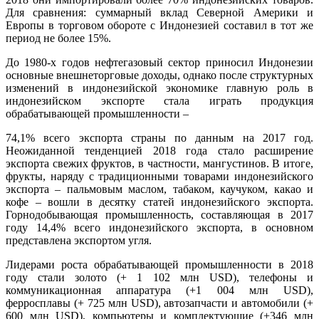
Для сравнения: суммарный вклад Северной Америки и
Европы в торговом обороте с Индонезией составил в тот же
период не более 15%.
До 1980-х годов нефтегазовый сектор приносил Индонезии
основные внешнеторговые доходы, однако после структурных
изменений в индонезийской экономике главную роль в
индонезийском экспорте стала играть продукция
обрабатывающей промышленности –
74,1% всего экспорта страны по данным на 2017 год.
Неожиданной тенденцией 2018 года стало расширение
экспорта свежих фруктов, в частности, мангустинов. В итоге,
фрукты, наряду с традиционными товарами индонезийского
экспорта – пальмовым маслом, табаком, каучуком, какао и
кофе – вошли в десятку статей индонезийского экспорта.
Горнодобывающая промышленность, составляющая в 2017
году 14,4% всего индонезийского экспорта, в основном
представлена экспортом угля.
Лидерами роста обрабатывающей промышленности в 2018
году стали золото (+ 1 102 млн
USD
), телефоны и
коммуникационная аппаратура (+1 004 млн USD),
ферросплавы (+ 725 млн USD), автозапчасти и автомобили (+
600 млн USD), компьютеры и комплектующие (+346 млн