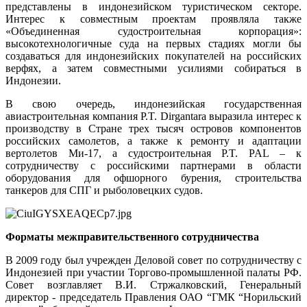
представлены в индонезийском туристическом секторе.
Интерес к совместным проектам проявляла также
«Объединенная судостроительная корпорация»:
высокотехнологичные суда на первых стадиях могли бы
создаваться для индонезийских покупателей на российских
верфях, а затем совместными усилиями собираться в
Индонезии.
В свою очередь, индонезийская государственная
авиастроительная компания P.T. Dirgantara выразила интерес к
производству в Стране трех тысяч островов компонентов
российских самолетов, а также к ремонту и адаптации
вертолетов Ми-17, а судостроительная P.T. PAL – к
сотрудничеству с российскими партнерами в области
оборудования для офшорного бурения, строительства
танкеров для СПГ и рыболовецких судов.
Форматы межправительственного сотрудничества
В 2009 году был учрежден Деловой совет по сотрудничеству с
Индонезией при участии Торгово-промышленной палаты РФ.
Совет возглавляет В.И. Стржалковский, Генеральный
директор - председатель Правления ОАО “ГМК “Норильский