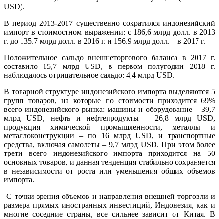
USD).
В период 2013-2017 существенно сократился индонезийский
импорт в стоимостном выражении: с 186,6 млрд долл. в 2013
г. до 135,7 млрд долл. в 2016 г. и 156,9 млрд долл. – в 2017 г.
Положительное сальдо внешнеторгового баланса в 2017 г.
составило 15,7 млрд USD, в первом полугодии 2018 г.
наблюдалось отрицательное сальдо: 4,4 млрд USD.
В товарной структуре индонезийского импорта выделяются 5
групп товаров, на которые по стоимости приходится 69%
всего индонезийского рынка: машины и оборудование – 39,7
млрд USD, нефть и нефтепродукты – 26,8 млрд USD,
продукция химической промышленности, металлы и
металлоконструкции – по 16 млрд USD, и транспортные
средства, включая самолеты – 9,7 млрд USD. При этом более
трети всего индонезийского импорта приходится на 50
основных товаров, и данная тенденция стабильно сохраняется
в независимости от роста или уменьшения общих объемов
импорта.
С точки зрения объемов и направления внешней торговли и
размера прямых иностранных инвестиций, Индонезия, как и
многие соседние страны, все сильнее зависит от Китая. В