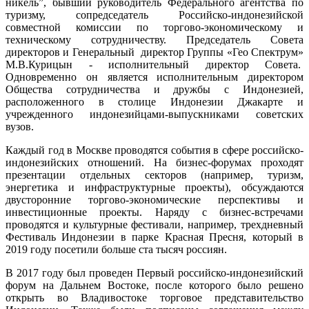
никель”, бывший руководитель Федерального агентства по
туризму, сопредседатель Российско-индонезийской
совместной комиссии по торгово-экономическому и
техническому сотрудничеству. Председатель Совета
директоров и Генеральный директор Группы «Гео Спектрум»
М.В.Курицын - исполнительный директор Совета.
Одновременно он является исполнительным директором
Общества сотрудничества и дружбы с Индонезией,
расположенного в столице Индонезии Джакарте и
учрежденного индонезийцами-выпускниками советских
вузов.
Каждый год в Москве проводятся события в сфере российско-
индонезийских отношений. На бизнес-форумах проходят
презентации отдельных секторов (например, туризм,
энергетика и инфраструктурные проекты), обсуждаются
двусторонние торгово-экономические перспективы и
инвестиционные проекты. Наряду с бизнес-встречами
проводятся и культурные фестивали, например, трехдневный
Фестиваль Индонезии в парке Красная Пресня, который в
2019 году посетили больше ста тысяч россиян.
В 2017 году был проведен Первый российско-индонезийский
форум на Дальнем Востоке, после которого было решено
открыть во Владивостоке торговое представительство