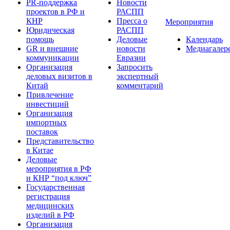
PR-поддержка
Новости
проектов в РФ и
РАСПП
КНР
Пресса о
Мероприятия
Юридическая
РАСПП
помощь
Деловые
Календарь
GR и внешние
новости
Медиагалер
коммуникации
Евразии
Организация
Запросить
деловых визитов в
экспертный
Китай
комментарий
Привлечение
инвестиций
Организация
импортных
поставок
Представительство
в Китае
Деловые
мероприятия в РФ
и КНР “под ключ”
Государственная
регистрация
медицинских
изделий в РФ
Организация