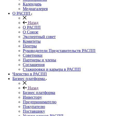
Календарь
Медиагалерея
О РАСПП
Назад
О РАСПП
О Союзе
Экспертный совет
Комитеты
Центры
Руководители Представительств РАСПП
Советники
Партнеры и члены
Соглашения
Стажировки и карьера в РАСПП
Членство в РАСПП
Бизнес платформа
Назад
Бизнес платформа
Инвестору
Предпринимателю
Покупателю
Поставщику
Услуги членов РАСПП