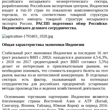
российского несырьевого неэнергетического сектора,
разработанному Российским экспортным центром, Индонезия
входит в топ-10 стран по показателю комплементарности
торговли, то есть соответствию товарной структуры
несырьевого импорта товарной структуре несырьевого
экспорта России.
РАСПП подготовил обзор Российско-
Индонезийского делового сотрудничества.
Общая характеристика экономики Индонезии
Стабильный рост экономики Индонезии за последние 16 лет
(рост реального ВВП с 2002г. находился в диапазоне 4,5-6,3%,
с 2010 по 2017 среднегодовой рост ВВП составил 5,5%)
делает ее интересным и привлекательным рынком, но
необходимо понимать, что стоимость входного билета на этот
рынок высока из-за интенсивной конкуренции. В отдельных
секторах есть фактор, указывающий на потенциал
сотрудничества для российских предприятий: устаревшие
методы производства и ведения хозяйственной деятельности.
Основными торговыми партнерами Индонезии являются
близлежащие страны Восточной Азии и АТР (Китай,
Сингапур, Япония, Тайланд, Южная Корея): за период 2016-
2018 они импортировали более 70% индонезийских товаров.