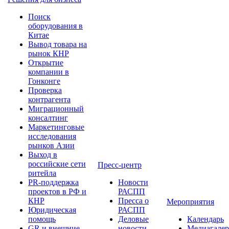
Поиск
оборудования в
Китае
Вывод товара на
рынок КНР
Открытие
компании в
Гонконге
Проверка
контрагента
Миграционный
консалтинг
Маркетинговые
исследования
рынков Азии
Выход в
российские сети
Пресс-центр
ритейла
PR-поддержка
Новости
проектов в РФ и
РАСПП
КНР
Пресса о
Мероприятия
Юридическая
РАСПП
помощь
Деловые
Календарь
GR и внешние
новости
Медиагалер