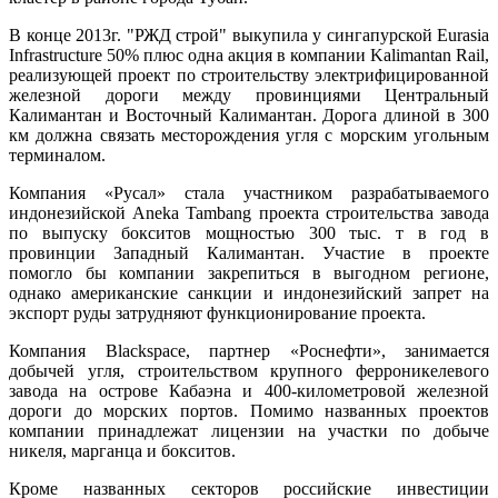
В конце 2013г. "РЖД строй" выкупила у сингапурской Eurasia
Infrastructure 50% плюс одна акция в компании Kalimantan Rail,
реализующей проект по строительству электрифицированной
железной дороги между провинциями Центральный
Калимантан и Восточный Калимантан. Дорога длиной в 300
км должна связать месторождения угля с морским угольным
терминалом.
Компания «Русал» стала участником разрабатываемого
индонезийской Aneka Tambang проекта строительства завода
по выпуску бокситов мощностью 300 тыс. т в год в
провинции Западный Калимантан. Участие в проекте
помогло бы компании закрепиться в выгодном регионе,
однако американские санкции и индонезийский запрет на
экспорт руды затрудняют функционирование проекта.
Компания
Blackspace
, партнер «Роснефти», занимается
добычей угля, строительством крупного ферроникелевого
завода на острове Кабаэна и 400-километровой железной
дороги до морских портов. Помимо названных проектов
компании принадлежат лицензии на участки по добыче
никеля, марганца и бокситов.
Кроме названных секторов российские инвестиции