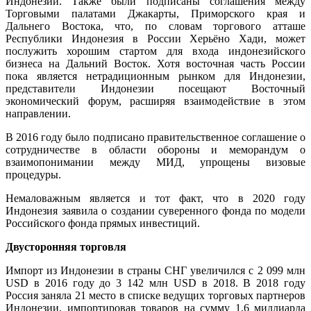
Индонезии. Также были подписаны соглашения между
Торговыми палатами Джакарты, Приморского края и
Дальнего Востока, что, по словам торгового атташе
Республики Индонезия в России Херьёно Хади, может
послужить хорошим стартом для входа индонезийского
бизнеса на Дальний Восток. Хотя восточная часть России
пока является нетрадиционным рынком для Индонезии,
представители Индонезии посещают Восточный
экономический форум, расширяя взаимодействие в этом
направлении.
В 2016 году было подписано правительственное соглашение о
сотрудничестве в области обороны и меморандум о
взаимопонимании между МИД, упрощены визовые
процедуры.
Немаловажным является и тот факт, что в 2020 году
Индонезия заявила о создании суверенного фонда по модели
Российского фонда прямых инвестиций.
Двусторонняя торговля
Импорт из Индонезии в страны СНГ увеличился с 2 099 млн
USD
в 2016 году до 3 142 млн
USD
в 2018. В 2018 году
Россия заняла 21 место в списке ведущих торговых партнеров
Индонезии, импортировав товаров на сумму 1,6 миллиарда